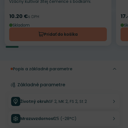
Vzácny kultivar žltej čemerice s bodkami.
10.20 €
17
Cena
s DPH
Ce
Skladom
S
Pridať do košíka
Popis a základné parametre
Základné parametre
Životný okruh
SF 2, MK 2, FS 2, St 2
Mrazuvzdornosť
Z5 (-28°C)