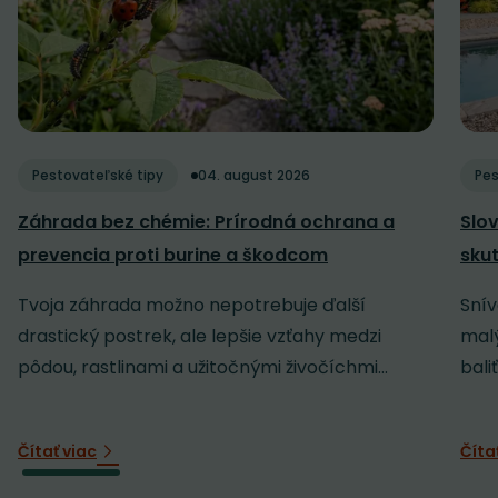
Pestovateľské tipy
04. august 2026
Pes
Záhrada bez chémie: Prírodná ochrana a
Slov
prevencia proti burine a škodcom
sku
Tvoja záhrada možno nepotrebuje ďalší
Snív
drastický postrek, ale lepšie vzťahy medzi
malý
pôdou, rastlinami a užitočnými živočíchmi...
baliť
Čítať viac
Číta