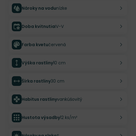
Nároky na vodu
nízke
Doba kvitnutia
IV-V
Farba kvetu
červená
Výška rastliny
10 cm
Šírka rastliny
30 cm
Habitus rastliny
vankúšovitý
Hustota výsadby
12 ks/m²
Nároky na slnko
S