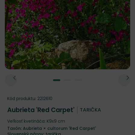
Kód produktu:
2212610
Aubrieta 'Red Carpet'
TARIČKA
Veľkosť kvetináča: K9x9 cm
Taxón: Aubrieta × cultorum 'Red Carpet'
Slovenský názov: tarička