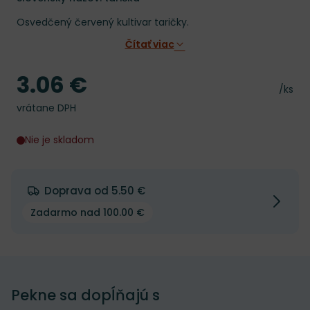
Osvedčený červený kultivar taričky.
Čítať viac
3.06 €
Cena
Cena 
/ks
vrátane DPH
Nie je skladom
Doprava od 5.50 €
Zadarmo nad 100.00 €
Pekne sa dopĺňajú s