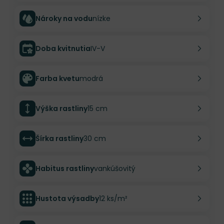
Nároky na vodu
nízke
Doba kvitnutia
IV-V
Farba kvetu
modrá
Výška rastliny
15 cm
Šírka rastliny
30 cm
Habitus rastliny
vankúšovitý
Hustota výsadby
12 ks/m²