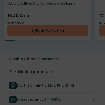
Vzácny kultivar žltej čemerice s bodkami.
10.20 €
17
Cena
s DPH
Ce
Skladom
S
Pridať do košíka
Popis a základné parametre
Základné parametre
Životný okruh
SF 2, MK 2, FS 2, St 1-2
Mrazuvzdornosť
Z5 (-28°C)