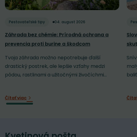
Pestovateľské tipy
04. august 2026
Pes
Záhrada bez chémie: Prírodná ochrana a
Slov
prevencia proti burine a škodcom
sku
Tvoja záhrada možno nepotrebuje ďalší
Snív
drastický postrek, ale lepšie vzťahy medzi
malý
pôdou, rastlinami a užitočnými živočíchmi...
baliť
Čítať viac
Číta
Kvetinová pošta