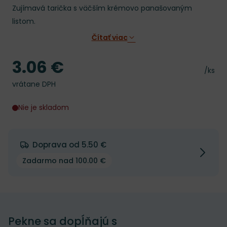
Zujímavá tarička s väčším krémovo panašovaným
listom.
Čítať viac
3.06 €
Cena
Cena 
/ks
vrátane DPH
Nie je skladom
Doprava od 5.50 €
Zadarmo nad 100.00 €
Pekne sa dopĺňajú s