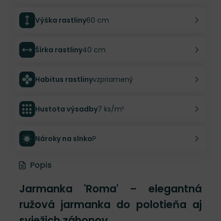
Výška rastliny
60 cm
Šírka rastliny
40 cm
Habitus rastliny
vzpriamený
Hustota výsadby
7 ks/m²
Nároky na slnko
P
Popis
Jarmanka 'Roma' – elegantná
ružová jarmanka do polotieňa aj
sviežich záhonov