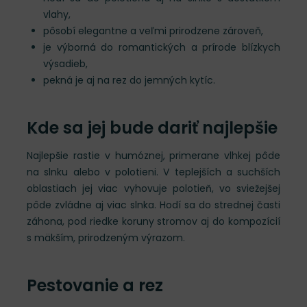
vlahy,
pôsobí elegantne a veľmi prirodzene zároveň,
je výborná do romantických a prírode blízkych
výsadieb,
pekná je aj na rez do jemných kytíc.
Kde sa jej bude dariť najlepšie
Najlepšie rastie v humóznej, primerane vlhkej pôde
na slnku alebo v polotieni. V teplejších a suchších
oblastiach jej viac vyhovuje polotieň, vo sviežejšej
pôde zvládne aj viac slnka. Hodí sa do strednej časti
záhona, pod riedke koruny stromov aj do kompozícií
s mäkším, prirodzeným výrazom.
Pestovanie a rez