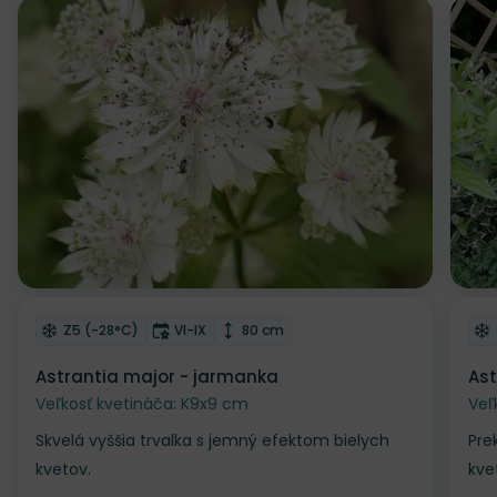
Zľava
Odober do zoznamu želaní
Od
Mrazuvzdornosť
Doba kvitnutia
Výška rastliny
Z5 (-28°C)
VI-IX
80 cm
Astrantia major - jarmanka
Ast
Veľkosť kvetináča: K9x9 cm
Veľ
Skvelá vyššia trvalka s jemný efektom bielych
Pre
kvetov.
kve