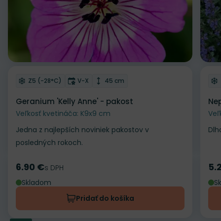
Odober do zoznamu želaní
Od
Mrazuvzdornosť
Doba kvitnutia
Výška rastliny
Z5 (-28°C)
V-X
45 cm
Geranium 'Kelly Anne' - pakost
Nep
Veľkosť kvetináča: K9x9 cm
Veľ
Jedna z najlepších noviniek pakostov v
Dlh
posledných rokoch.
6.90 €
5.
Cena
s DPH
Ce
Skladom
S
Pridať do košíka