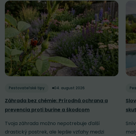
Pestovateľské tipy
04. august 2026
Pes
Záhrada bez chémie: Prírodná ochrana a
Slov
prevencia proti burine a škodcom
sku
Tvoja záhrada možno nepotrebuje ďalší
Snív
drastický postrek, ale lepšie vzťahy medzi
malý