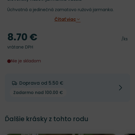
Úchvatná a jedinečná zamatovo ružová jarmanka.
Čítať viac
8.70 €
Cena
Cena 
/ks
vrátane DPH
Nie je skladom
Doprava od 5.50 €
Zadarmo nad 100.00 €
Ďalšie krásky z tohto rodu