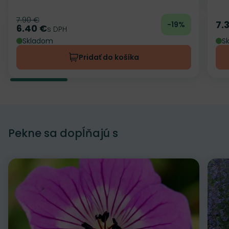
7.90 €
Pôvodná cena
7.
-19%
Ce
6.40 €
Cena
s DPH
Skladom
S
Pridať do košíka
Pekne sa dopĺňajú s