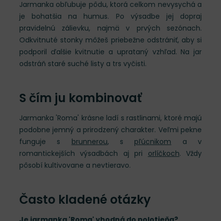
Jarmanka obľubuje pôdu, ktorá celkom nevysychá a
je bohatšia na humus. Po výsadbe jej dopraj
pravidelnú zálievku, najmä v prvých sezónach.
Odkvitnuté stonky môžeš priebežne odstrániť, aby si
podporil ďalšie kvitnutie a uprataný vzhľad. Na jar
odstráň staré suché listy a trs vyčisti.
S čím ju kombinovať
Jarmanka 'Roma' krásne ladí s rastlinami, ktoré majú
podobne jemný a prirodzený charakter. Veľmi pekne
funguje s
brunnerou
, s
pľúcnikom
a v
romantickejších výsadbách aj pri
orlíčkoch
. Vždy
pôsobí kultivovane a nevtieravo.
Často kladené otázky
Je jarmanka 'Roma' vhodná do polotieňa?