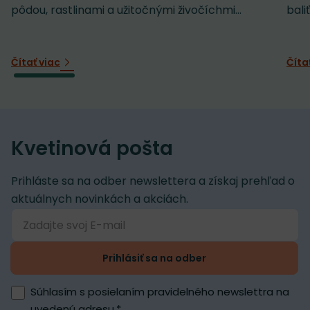
pôdou, rastlinami a užitočnými živočíchmi...
baliť
Čítať viac
Číta
Kvetinová pošta
Prihláste sa na odber newslettera a získaj prehľad o
aktuálnych novinkách a akciách.
Prihlásiť sa na odber
Súhlasím s posielaním pravidelného newslettra na
uvedenú adresu.
*