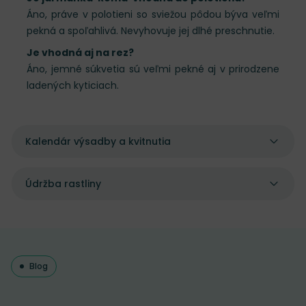
Áno, práve v polotieni so sviežou pôdou býva veľmi
pekná a spoľahlivá. Nevyhovuje jej dlhé preschnutie.
Je vhodná aj na rez?
Áno, jemné súkvetia sú veľmi pekné aj v prirodzene
ladených kyticiach.
Kalendár výsadby a kvitnutia
Údržba rastliny
Blog