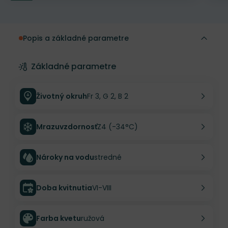
Popis a základné parametre
Základné parametre
Životný okruh
Fr 3, G 2, B 2
Mrazuvzdornosť
Z4 (-34°C)
Nároky na vodu
stredné
Doba kvitnutia
VI-VIII
Farba kvetu
ružová