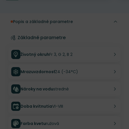
Popis a základné parametre
Základné parametre
Životný okruh
Fr 3, G 2, B 2
Mrazuvzdornosť
Z4 (-34°C)
Nároky na vodu
stredné
Doba kvitnutia
VI-VIII
Farba kvetu
ružová