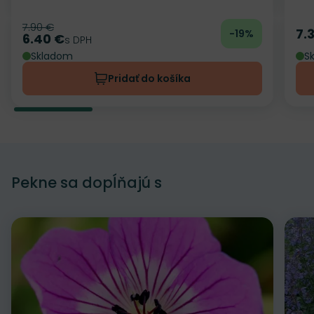
7.90 €
Pôvodná cena
7.
-19%
Ce
6.40 €
Cena
s DPH
Skladom
S
Pridať do košíka
Pekne sa dopĺňajú s