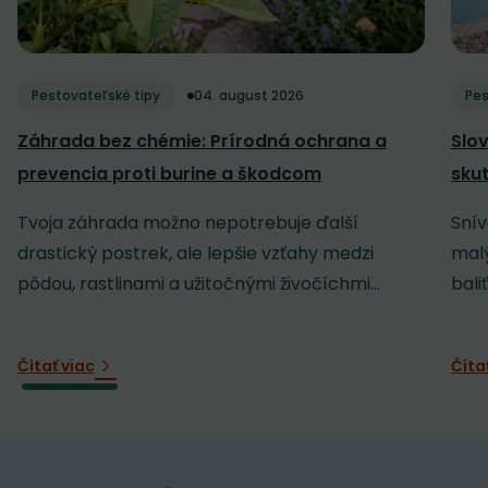
Pestovateľské tipy
04. august 2026
Pes
Záhrada bez chémie: Prírodná ochrana a
Slov
prevencia proti burine a škodcom
sku
Tvoja záhrada možno nepotrebuje ďalší
Snív
drastický postrek, ale lepšie vzťahy medzi
malý
pôdou, rastlinami a užitočnými živočíchmi...
baliť
Čítať viac
Číta