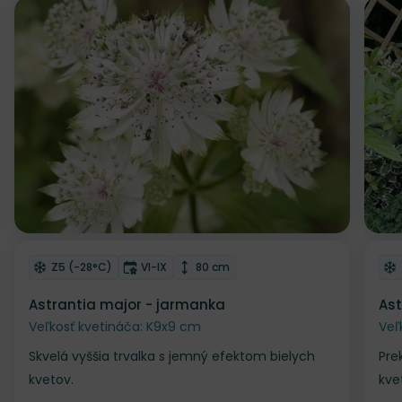
Zľava
Odober do zoznamu želaní
Od
Mrazuvzdornosť
Doba kvitnutia
Výška rastliny
Z5 (-28°C)
VI-IX
80 cm
Astrantia major - jarmanka
Ast
Veľkosť kvetináča: K9x9 cm
Veľ
Skvelá vyššia trvalka s jemný efektom bielych
Pre
kvetov.
kve