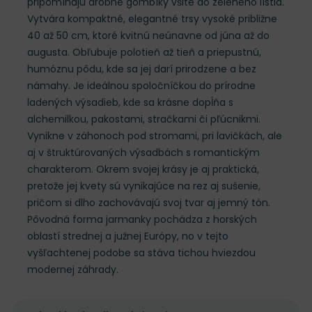
pripomínajú drobné gombíky všité do zeleného lístia.
Vytvára kompaktné, elegantné trsy vysoké približne
40 až 50 cm, ktoré kvitnú neúnavne od júna až do
augusta. Obľubuje polotieň až tieň a priepustnú,
humóznu pôdu, kde sa jej darí prirodzene a bez
námahy. Je ideálnou spoločníčkou do prírodne
ladených výsadieb, kde sa krásne dopĺňa s
alchemilkou, pakostami, stračkami či pľúcnikmi.
Vynikne v záhonoch pod stromami, pri lavičkách, ale
aj v štruktúrovaných výsadbách s romantickým
charakterom. Okrem svojej krásy je aj praktická,
pretože jej kvety sú vynikajúce na rez aj sušenie,
pričom si dlho zachovávajú svoj tvar aj jemný tón.
Pôvodná forma jarmanky pochádza z horských
oblastí strednej a južnej Európy, no v tejto
vyšľachtenej podobe sa stáva tichou hviezdou
modernej záhrady.