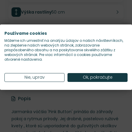
Výška rastliny
50 cm
Šírka rastliny
40 cm
Používame cookies
Môžeme ich umiestniť na analýzu údajov o našich návštevníkoch,
na zlepšenie našich webových stránok, zobrazovanie
Habitus rastliny
vzpriamený
prispôsobeného obsahu a na poskytovanie skvelého zážitku z
webových stránok. Pre viac informácií o cookies používame
otvorené nastavenia.
Hustota výsadby
7 ks/m²
Nie, uprav
Ok, pokračujte
Nároky na slnko
P
Popis
Jarmanka väčšia 'Pink Button' prináša do záhrady
pokoj a rytmus prírody. Jej drobné, pastelovo ružové
kvety , ktoré sú usporiadané do guľovitých okolíkov