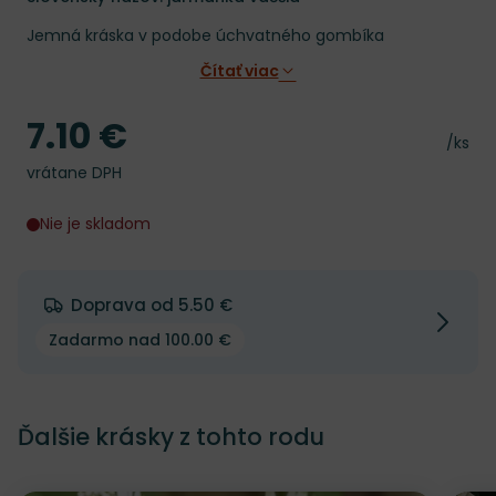
Jemná kráska v podobe úchvatného gombíka
Čítať viac
7.10 €
Cena
Cena 
/ks
vrátane DPH
Nie je skladom
Doprava od 5.50 €
Zadarmo nad 100.00 €
Ďalšie krásky z tohto rodu