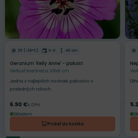
Odober do zoznamu želaní
Od
Mrazuvzdornosť
Doba kvitnutia
Výška rastliny
Z5 (-28°C)
V-X
45 cm
Geranium 'Kelly Anne' - pakost
Nep
Veľkosť kvetináča: K9x9 cm
Veľ
Jedna z najlepších noviniek pakostov v
Dlh
posledných rokoch.
6.90 €
5.
Cena
s DPH
Ce
Skladom
S
Pridať do košíka