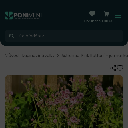
čiť na obsah
Menu
Obľúbené
0.00 €
Hľadať
trvalky
Úvod
Skupinové trvalky
Astrantia 'Pink Button' - jarmanka
Zdieľať
Odo