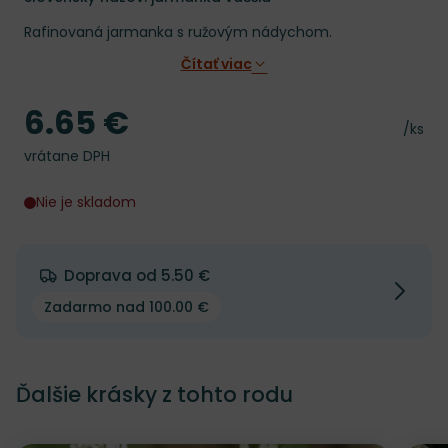
Rafinovaná jarmanka s ružovým nádychom.
Čítať viac
6.65 €
Cena
Cena 
/ks
vrátane DPH
Nie je skladom
Doprava od 5.50 €
Zadarmo nad 100.00 €
Ďalšie krásky z tohto rodu