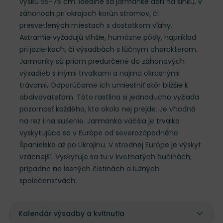
výšku 55-75 cm. Ideálne sa jarmanke darí na slnku, v
záhonoch pri okrajoch korún stromov, či
presvetlených miestach s dostatkom vlahy.
Astrantie vyžadujú vlhšie, humózne pôdy, napríklad
pri jazierkach, či výsadbách s lúčnym charakterom.
Jarmanky sú priam predurčené do záhonových
výsadieb s inými trvalkami a najmä okrasnými
trávami. Odporúčame ich umiestniť skôr bližšie k
obdivovateľom. Táto rastlina si jednoducho vyžiada
pozornosť každého, kto okolo nej prejde. Je vhodná
na rez i na sušenie. Jarmanka väčšia je trvalka
vyskytujúca sa v Európe od severozápadného
Španielska až po Ukrajinu. V strednej Európe je výskyt
vzácnejší. Vyskytuje sa tu v kvetnatých bučinách,
prípadne na lesných čistinách a lužných
spoločenstvách.
Kalendár výsadby a kvitnutia