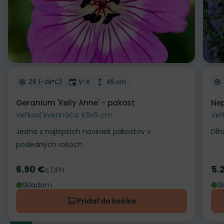
Odober do zoznamu želaní
Od
Mrazuvzdornosť
Doba kvitnutia
Výška rastliny
Z5 (-28°C)
V-X
45 cm
Geranium 'Kelly Anne' - pakost
Nep
Veľkosť kvetináča: K9x9 cm
Veľ
Jedna z najlepších noviniek pakostov v
Dlh
posledných rokoch.
6.90 €
5.
Cena
s DPH
Ce
Skladom
S
Pridať do košíka