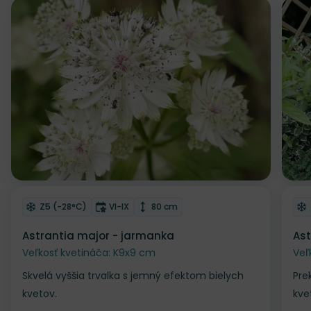
Zľava
Odober do zoznamu želaní
Od
Mrazuvzdornosť
Doba kvitnutia
Výška rastliny
Z5 (-28°C)
VI-IX
80 cm
Astrantia major - jarmanka
Ast
Veľkosť kvetináča: K9x9 cm
Veľ
Skvelá vyššia trvalka s jemný efektom bielych
Pre
kvetov.
kve