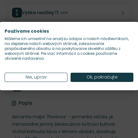
Výška rastliny
75 cm
Šírka rastliny
45 cm
Používame cookies
Môžeme ich umiestniť na analýzu údajov o našich návštevníkoch,
na zlepšenie našich webových stránok, zobrazovanie
prispôsobeného obsahu a na poskytovanie skvelého zážitku z
Habitus rastliny
vzpriamený
webových stránok. Pre viac informácií o cookies používame
otvorené nastavenia.
Hustota výsadby
7 ks/m²
Nie, uprav
Ok, pokračujte
Nároky na slnko
P
Popis
Astrantia major 'Florence' - jarmanka väčšia, je
mimoriadne jemný bledoružovo kvitnúci kultivar.
Vrchol kvitnutia býva v letnom období, dosahuje