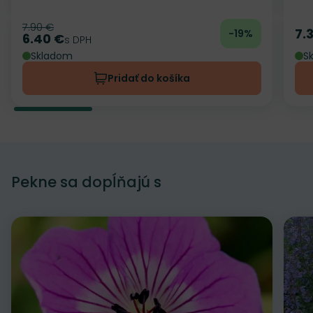
7.90 €
Pôvodná cena
7.
-19%
Ce
6.40 €
Cena
s DPH
Skladom
S
Pridať do košíka
Pekne sa dopĺňajú s