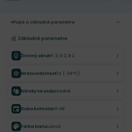
Popis a základné parametre
Základné parametre
Životný okruh
Fr 3, G 2, B 2
Mrazuvzdornosť
Z4 (-34°C)
Nároky na vodu
stredné
Doba kvitnutia
VI-VIII
Farba kvetu
ružová