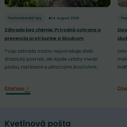
Pestovateľské tipy
04. august 2026
Pes
Záhrada bez chémie: Prírodná ochrana a
Slov
prevencia proti burine a škodcom
sku
Tvoja záhrada možno nepotrebuje ďalší
Snív
drastický postrek, ale lepšie vzťahy medzi
malý
pôdou, rastlinami a užitočnými živočíchmi...
baliť
Čítať viac
Číta
Kvetinová pošta