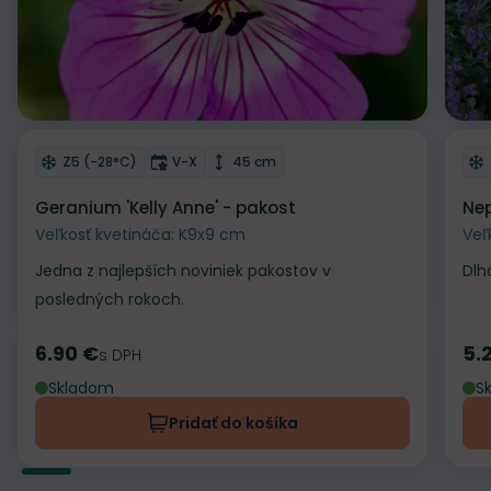
Odober do zoznamu želaní
Od
Mrazuvzdornosť
Doba kvitnutia
Výška rastliny
Z5 (-28°C)
V-X
45 cm
Geranium 'Kelly Anne' - pakost
Nep
Veľkosť kvetináča: K9x9 cm
Veľ
Jedna z najlepších noviniek pakostov v
Dlh
posledných rokoch.
6.90 €
5.
Cena
s DPH
Ce
Skladom
S
Pridať do košíka