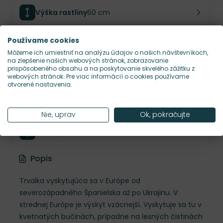
Výška rastliny
60 cm
Používame cookies
Šírka rastliny
40 cm
Môžeme ich umiestniť na analýzu údajov o našich návštevníkoch,
na zlepšenie našich webových stránok, zobrazovanie
prispôsobeného obsahu a na poskytovanie skvelého zážitku z
Habitus rastliny
vzpriamený
webových stránok. Pre viac informácií o cookies používame
otvorené nastavenia.
Hustota výsadby
7 ks/m²
Nie, uprav
Ok, pokračujte
Nároky na slnko
P
Popis
Trvalka vyskytujúca sa v Európe od
severozápadného Španielska až po Ukrajinu. V
strednej Európe je výskyt vzácnejší. Vyskytuje sa tu v
kvetnatých bučinách, prípadne na lesných čistinách