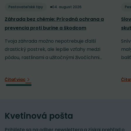
Pestovateľské tipy
04. august 2026
Pes
Záhrada bez chémie: Prírodná ochrana a
Slov
prevencia proti burine a škodcom
sku
Tvoja záhrada možno nepotrebuje ďalší
Snív
drastický postrek, ale lepšie vzťahy medzi
malý
pôdou, rastlinami a užitočnými živočíchmi...
baliť
Čítať viac
Číta
Kvetinová pošta
Prihláste sa na odber newslettera a získaj prehľad o