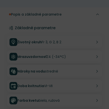
Popis a základné parametre
Základné parametre
Životný okruh
Fr 3, G 2, B 2
Mrazuvzdornosť
Z4 (-34°C)
Nároky na vodu
stredné
Doba kvitnutia
VI-VII
Farba kvetu
biela, ružová