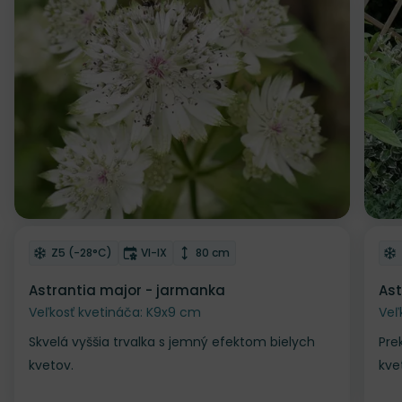
Zľava
Odober do zoznamu želaní
Od
Mrazuvzdornosť
Doba kvitnutia
Výška rastliny
Z5 (-28°C)
VI-IX
80 cm
Astrantia major - jarmanka
Ast
Veľkosť kvetináča: K9x9 cm
Veľ
Skvelá vyššia trvalka s jemný efektom bielych
Pre
kvetov.
kve