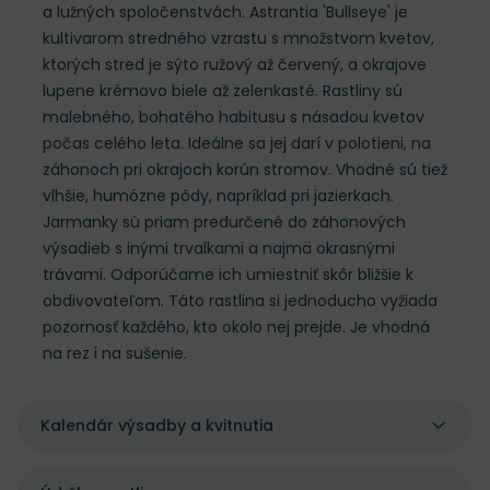
a lužných spoločenstvách. Astrantia 'Bullseye' je
kultivarom stredného vzrastu s množstvom kvetov,
ktorých stred je sýto ružový až červený, a okrajove
lupene krémovo biele až zelenkasté. Rastliny sú
malebného, bohatého habitusu s násadou kvetov
počas celého leta. Ideálne sa jej darí v polotieni, na
záhonoch pri okrajoch korún stromov. Vhodné sú tiež
vlhšie, humózne pôdy, napríklad pri jazierkach.
Jarmanky sú priam predurčené do záhonových
výsadieb s inými trvalkami a najmä okrasnými
trávami. Odporúčame ich umiestniť skôr bližšie k
obdivovateľom. Táto rastlina si jednoducho vyžiada
pozornosť každého, kto okolo nej prejde. Je vhodná
na rez i na sušenie.
Kalendár výsadby a kvitnutia