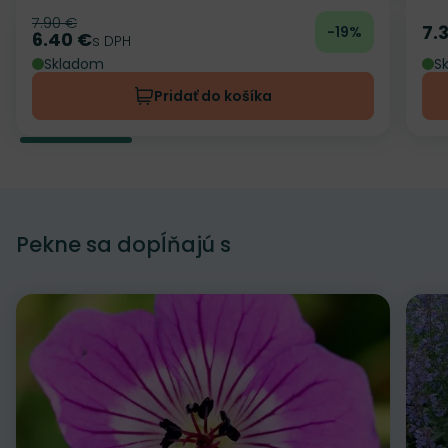
7.90 €
Pôvodná cena
7.
-19%
Ce
6.40 €
Cena
s DPH
Skladom
S
Pridať do košíka
Pekne sa dopĺňajú s