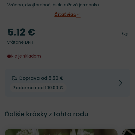
Vzácna, dvojfarebná, bielo ružová jarmanka.
Čítať viac
5.12 €
Cena
Cena 
/ks
vrátane DPH
Nie je skladom
Doprava od 5.50 €
Zadarmo nad 100.00 €
Ďalšie krásky z tohto rodu