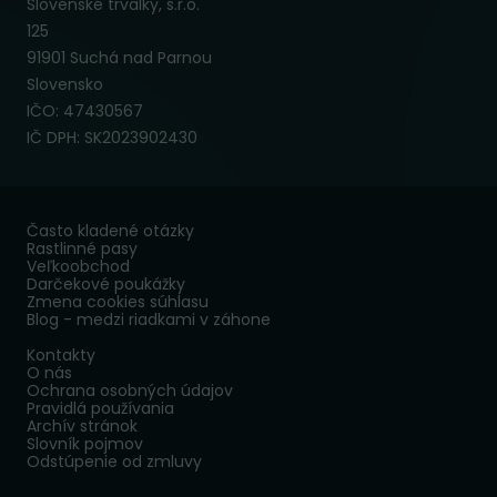
Slovenské trvalky, s.r.o.
125
91901 Suchá nad Parnou
Slovensko
IČO: 47430567
IČ DPH: SK2023902430
Často kladené otázky
Rastlinné pasy
Veľkoobchod
Darčekové poukážky
Zmena cookies súhlasu
Blog - medzi riadkami v záhone
Kontakty
O nás
Ochrana osobných údajov
Pravidlá používania
Archív stránok
Slovník pojmov
Odstúpenie od zmluvy