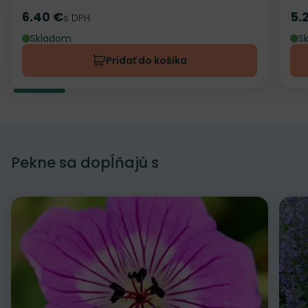
6.40 €
5.
Cena
s DPH
Ce
Skladom
S
Pridať do košíka
Pekne sa dopĺňajú s