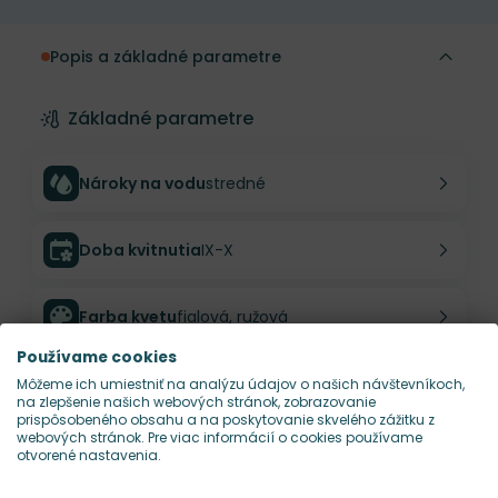
Popis a základné parametre
Základné parametre
Nároky na vodu
stredné
Doba kvitnutia
IX-X
Farba kvetu
fialová, ružová
Používame cookies
Nároky na slnko
S
Môžeme ich umiestniť na analýzu údajov o našich návštevníkoch,
na zlepšenie našich webových stránok, zobrazovanie
prispôsobeného obsahu a na poskytovanie skvelého zážitku z
webových stránok. Pre viac informácií o cookies používame
Popis
otvorené nastavenia.
Sada štyroch adventných sviečok v tlmenom