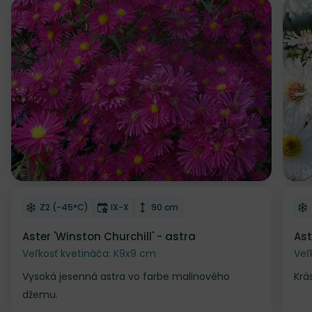
Odober do zoznamu želaní
Od
Mrazuvzdornosť
Doba kvitnutia
Výška rastliny
Z2 (-45°C)
IX-X
90 cm
Aster 'Winston Churchill' - astra
Ast
Veľkosť kvetináča: K9x9 cm
Veľ
Vysoká jesenná astra vo farbe malinového
Krá
džemu.