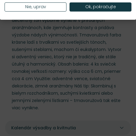
tmavoružovom odtieni prinesie do tvojej výzdoby
Nie, uprav
Ok, pokračujte
jemný dotyk romantiky. Tento nevšedný, no
decentný tón výborne vynikne v prírodných
aranžmánoch, kde zjemňuje kontrasty a pridáva
výzdobe nádych výnimočnosti. Tmavoružová farba
krásne ladí s trvalkami vo svetlejších tónoch,
sušenými steblami, machom či eukalyptom. Vytvor
si adventný veniec, ktorý nie je tradičný, ale stále
útulný a harmonický. Obsah balenia: 4 ks sviečok
rovnakej veľkosti rozmery: výška cca 6 cm, priemer
cca 4 cm Využitie: adventné vence, sviatočné
dekorácie, zimné aranžmány Náš tip: Skombinuj s
bielym rozchodníkom, suchými kvietkami alebo
jemnými zelenými lístkami – tmavoružová tak ešte
viac vynikne.
Kalendár výsadby a kvitnutia