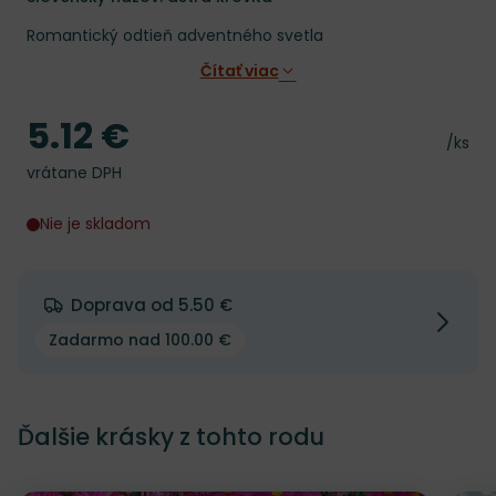
Romantický odtieň adventného svetla
Čítať viac
5.12 €
Cena
Cena 
/ks
vrátane DPH
Nie je skladom
Doprava od 5.50 €
Zadarmo nad 100.00 €
Ďalšie krásky z tohto rodu