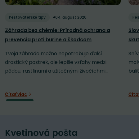
Pestovateľské tipy
04. august 2026
Pes
Záhrada bez chémie: Prírodná ochrana a
Slov
prevencia proti burine a škodcom
sku
Tvoja záhrada možno nepotrebuje ďalší
Snív
drastický postrek, ale lepšie vzťahy medzi
malý
pôdou, rastlinami a užitočnými živočíchmi...
baliť
Čítať viac
Číta
Kvetinová pošta