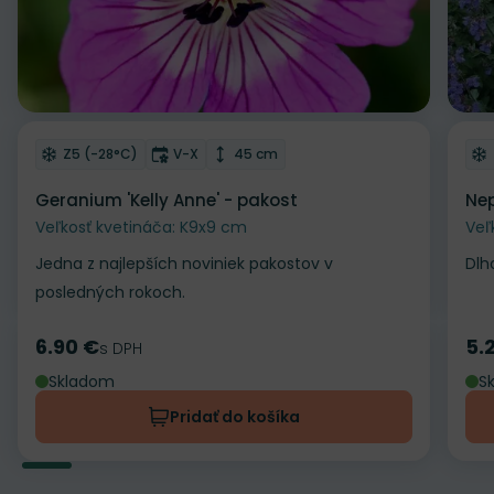
Odober do zoznamu želaní
Od
Mrazuvzdornosť
Doba kvitnutia
Výška rastliny
Z5 (-28°C)
V-X
45 cm
Geranium 'Kelly Anne' - pakost
Nep
Veľkosť kvetináča: K9x9 cm
Veľ
Jedna z najlepších noviniek pakostov v
Dlh
posledných rokoch.
6.90 €
5.
Cena
s DPH
Ce
Skladom
S
Pridať do košíka