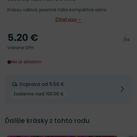
Krásou vábivá, jesenná nízka kompaktná astra.
Čítať viac
5.20 €
Cena
Cena 
/ks
vrátane DPH
Nie je skladom
Doprava od 5.50 €
Zadarmo nad 100.00 €
Ďalšie krásky z tohto rodu