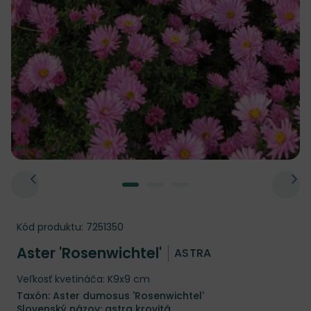
Kód produktu:
7251350
Aster 'Rosenwichtel'
ASTRA
Veľkosť kvetináča: K9x9 cm
Taxón: Aster dumosus 'Rosenwichtel'
Slovenský názov: astra krovitá