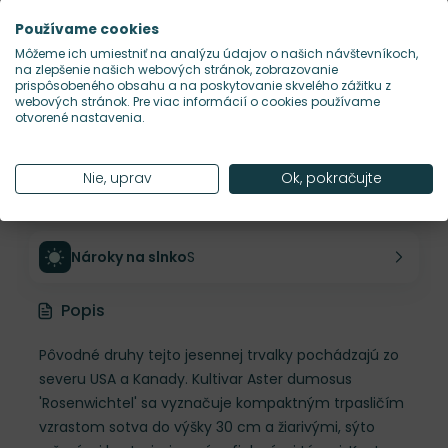
Výška rastliny
30 cm
Používame cookies
Môžeme ich umiestniť na analýzu údajov o našich návštevníkoch,
na zlepšenie našich webových stránok, zobrazovanie
Šírka rastliny
35 cm
prispôsobeného obsahu a na poskytovanie skvelého zážitku z
webových stránok. Pre viac informácií o cookies používame
otvorené nastavenia.
Habitus rastliny
kompaktný
Nie, uprav
Ok, pokračujte
Hustota výsadby
9 ks/m²
Nároky na slnko
S
Popis
Pôvodné druhy tejto jesennej trvalky pochádzajú zo
severu USA a Kanady. Kultivar Aster dumosus
'Rosenwichtel' sa vyznačuje kompaktným trpasličím
vzrastom sotva do výšky 30 cm a žiarivými, sýto