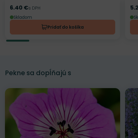
6.40 €
5.
Cena
s DPH
Ce
Skladom
S
Pridať do košíka
Pekne sa dopĺňajú s