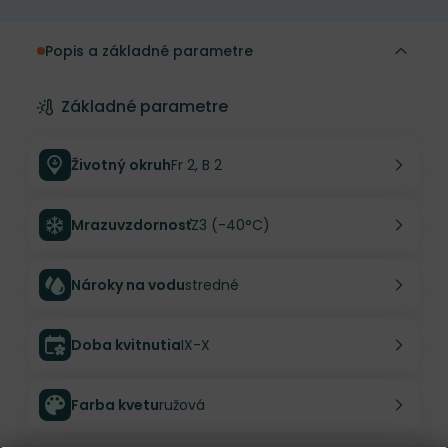
Popis a základné parametre
Základné parametre
Životný okruh
Fr 2, B 2
Mrazuvzdornosť
Z3 (-40°C)
Nároky na vodu
stredné
Doba kvitnutia
IX-X
Farba kvetu
ružová