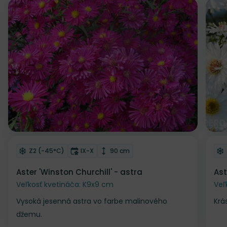
Odober do zoznamu želaní
Od
Mrazuvzdornosť
Doba kvitnutia
Výška rastliny
Z2 (-45°C)
IX-X
90 cm
Aster 'Winston Churchill' - astra
Ast
Veľkosť kvetináča: K9x9 cm
Veľ
Vysoká jesenná astra vo farbe malinového
Krá
džemu.