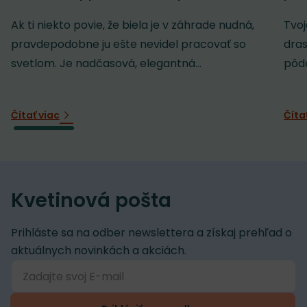
Ak ti niekto povie, že biela je v záhrade nudná,
Tvoj
pravdepodobne ju ešte nevidel pracovať so
dras
svetlom. Je nadčasová, elegantná...
pôdo
Čítať viac
Číta
Kvetinová pošta
Prihláste sa na odber newslettera a získaj prehľad o
aktuálnych novinkách a akciách.