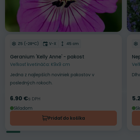
Odober do zoznamu želaní
Od
Mrazuvzdornosť
Doba kvitnutia
Výška rastliny
Z5 (-28°C)
V-X
45 cm
Geranium 'Kelly Anne' - pakost
Nep
Veľkosť kvetináča: K9x9 cm
Veľ
Jedna z najlepších noviniek pakostov v
Dlh
posledných rokoch.
6.90 €
5.
Cena
s DPH
Ce
Skladom
S
Pridať do košíka