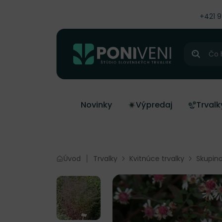
čiť na obsah
+421 
Hľadať
Novinky
Výpredaj
Trvalk
Úvod
Trvalky
Kvitnúce trvalky
Skupino