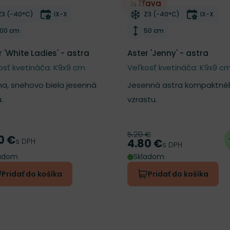
Zľava
ber do zoznamu želaní
Odober do zoznamu želan
Mrazuvzdornosť
Doba kvitnutia
Mrazuvzdornosť
Doba kvi
Z3 (-40°C)
IX-X
Z3 (-40°C)
IX-X
Výška rastliny
Výška rastliny
100 cm
50 cm
r 'White Ladies' - astra
Aster 'Jenny' - astra
osť kvetináča: K9x9 cm
Veľkosť kvetináča: K9x9 c
na, snehovo biela jesenná
Jesenná astra kompaktné
.
vzrastu.
5.20 €
Pôvodná cena
0 €
a
s DPH
4.80 €
Cena
s DPH
ladom
Skladom
Pridať do košíka
Pridať do košíka