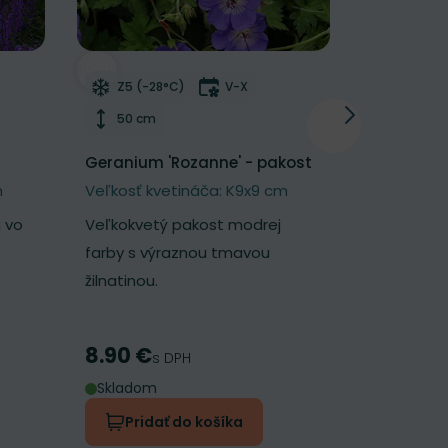
NOVINKA
í
Odober do zoznamu želaní
Odober d
tnutia
Mrazuvzdornosť
Doba kvitnutia
Mrazu
Z5 (-28°C)
V-X
Z5 (-2
Výška rastliny
Výška 
50 cm
25 cm
Geranium 'Rozanne' - pakost
Geum 'Pet
kuklík
m
Veľkosť kvetináča: K9x9 cm
Veľkosť k
 vo
Veľkokvetý pakost modrej
Nadýchaný 
farby s výraznou tmavou
broskyňov
žilnatinou.
kvetmi.
8.90 €
7.30 €
Cena
Cena
s DPH
s
Skladom
Skladom
Pridať do košíka
Prida