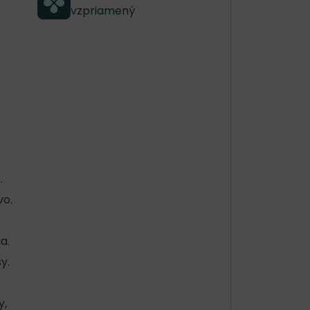
vzpriamený
.
vo.
a.
y.
y,