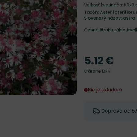
Veľkosť kvetináča: K9x9
Taxón: Aster lateriflorus
Slovenský názov: astra
Cenná štrukturálna trva
5.12 €
Cena
vrátane DPH
Nie je skladom
Doprava od 5.