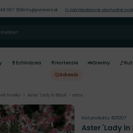
948 067 358
info@poniveni.sk
O nás
Všeobecné obchodné pod
y
Echinácea
Hortenzie
Dreviny
Ruž
Adresár
vé trvalky
Aster 'Lady in Black' - astra
Kód produktu:
8211207
Aster 'Lady in