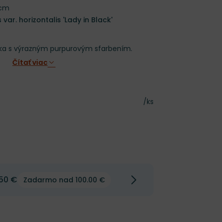
 cm
 var. horizontalis 'Lady in Black'
lka s výrazným purpurovým sfarbením.
Čítať viac
Cena za kus
/ks
50 €
Zadarmo nad 100.00 €