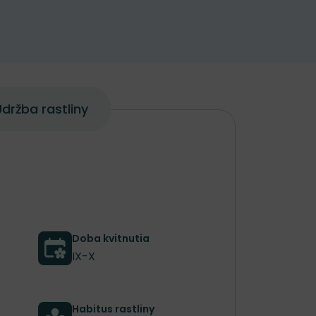
držba rastliny
Doba kvitnutia
IX-X
Habitus rastliny