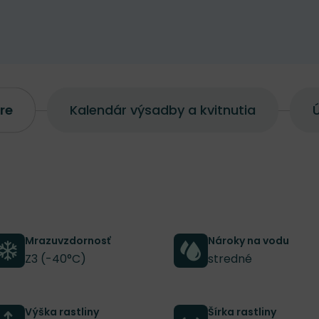
re
Kalendár výsadby a kvitnutia
Ú
Mrazuvzdornosť
Nároky na vodu
Z3 (-40°C)
stredné
Výška rastliny
Šírka rastliny