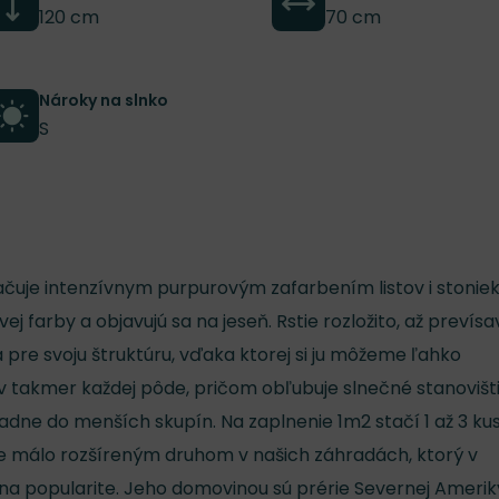
120 cm
70 cm
Nároky na slnko
S
načuje intenzívnym purpurovým zafarbením listov i stoniek
ej farby a objavujú sa na jeseň. Rstie rozložito, až prevísa
 pre svoju štruktúru, vďaka ktorej si ju môžeme ľahko
j v takmer každej pôde, pričom obľubuje slnečné stanovišti
adne do menších skupín. Na zaplnenie 1m2 stačí 1 až 3 kus
ne málo rozšíreným druhom v našich záhradách, ktorý v
a popularite. Jeho domovinou sú prérie Severnej Amerik