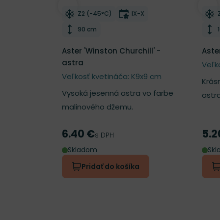
Odober do zoznamu želaní
Odo
Mrazuvzdornosť
Doba kvitnutia
Z2 (-45°C)
IX-X
Výška rastliny
90 cm
Aster 'Winston Churchill' -
Aste
astra
Veľk
Veľkosť kvetináča: K9x9 cm
Krás
Vysoká jesenná astra vo farbe
astra
malinového džemu.
6.40 €
5.2
Cena
Cen
s DPH
Skladom
Sk
Pridať do košíka