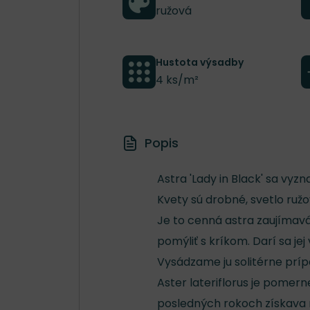
ružová
Hustota výsadby
4 ks/m²
Popis
Astra 'Lady in Black' sa vyz
Kvety sú drobné, svetlo ružov
Je to cenná astra zaujímavá
pomýliť s kríkom. Darí sa je
Vysádzame ju solitérne príp
Aster lateriflorus je pomer
posledných rokoch získava n