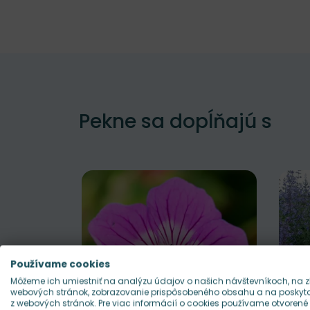
Pekne sa dopĺňajú s
Používame cookies
Môžeme ich umiestniť na analýzu údajov o našich návštevníkoch, na z
webových stránok, zobrazovanie prispôsobeného obsahu a na poskytov
z webových stránok. Pre viac informácií o cookies používame otvorené