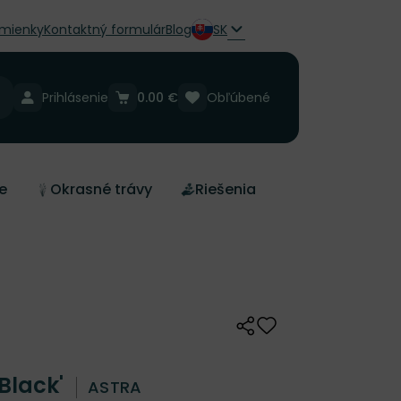
mienky
Kontaktný formulár
Blog
SK
Prihlásenie
0.00 €
Obľúbené
e
Okrasné trávy
Riešenia
Zdieľať
Odober do zoznamu 
 Black'
ASTRA