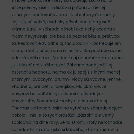
tmavé, zvonkovité kvety sa objavujú skoro na jar,
ešte pred vyrašením listov a priťahujú menej
známych opeľovačov, ako sú chrobáky či muchy.
Jej listy sú veľké, exoticky pôsobiace a na jeseň
krásne žltnú. V záhrade pôsobí ako tichý excentrik -
ničím nevyrušuje, ale keď sa pozrieš bližšie, prekvapí
ťa. Pestovanie zvládne aj začiatočník - potrebuje len
slnko, trochu priestoru a mierne vlhkú pôdu. Je úplne
odolná voči mrazu, škodcom aj chorobám - netreba
ju striekať ani zložito rezať. Záhrade dodá jedlú aj
estetickú hodnotu, najmä ak ju spojíš s inými menej
známymi ovocnými druhmi. Plody sú výživné, jemné,
vhodné aj pre deti či alergikov. Málokto vie, že
pawpaw bol obľúbeným ovocím pôvodných
obyvateľov Severnej Ameriky a pestoval ho aj
Thomas Jefferson. Asimina vytvára v záhrade dojem
pokoja - nie je to rýchlorastúci „zázrak“, ale verný
spoločník na dlhé roky. Je to strom, ktorý nerozhádže
susedov lístím, no získa si každého, kto sa zastaví a