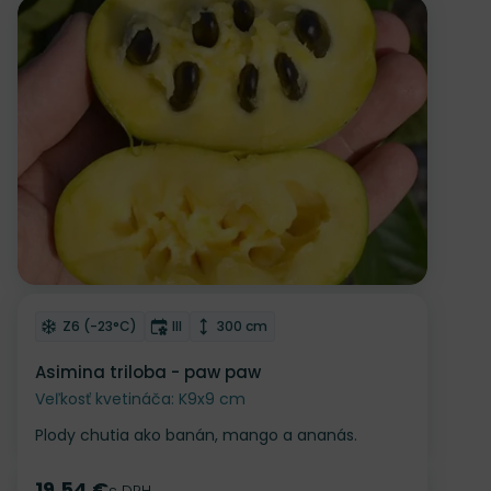
Odober do zoznamu želaní
Mrazuvzdornosť
Doba kvitnutia
Výška rastliny
Z6 (-23°C)
III
300 cm
Asimina triloba - paw paw
Veľkosť kvetináča: K9x9 cm
Plody chutia ako banán, mango a ananás.
19.54 €
s DPH