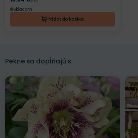
Cena
Skladom
Pridať do košíka
Pekne sa dopĺňajú s