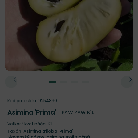
Kód produktu:
9254830
Asimina 'Prima'
PAW PAW K1L
Veľkosť kvetináča: K1l
Taxón: Asimina triloba ‘Prima'
Slovenský názov: asimina trojlaločná