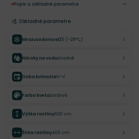
Popis a základné parametre
Základné parametre
Mrazuvzdornosť
Z5 (-28°C)
Nároky na vodu
stredné
Doba kvitnutia
IV-V
Farba kvetu
bordová
Výška rastliny
600 cm
Šírka rastliny
400 cm