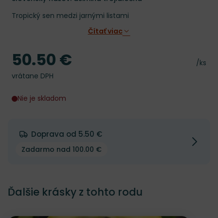
Tropický sen medzi jarnými listami
Čítať viac
50.50 €
Cena
Cena 
/ks
vrátane DPH
Nie je skladom
Doprava od 5.50 €
Zadarmo nad 100.00 €
Ďalšie krásky z tohto rodu