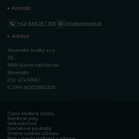
Kontakt
+421 948 067 358
info@poniveni.sk
Adresa
Slovenské trvalky, s.r.o.
125
91901 Suchá nad Parnou
Slovensko
IČO: 47430567
IČ DPH: SK2023902430
Často kladené otázky
Rastlinné pasy
Veľkoobchod
Darčekové poukážky
Zmena cookies súhlasu
Blog - medzi riadkami v záhone