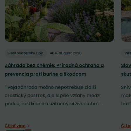
Pestovateľské tipy
04. august 2026
Pes
Záhrada bez chémie: Prírodná ochrana a
Slov
prevencia proti burine a škodcom
sku
Tvoja záhrada možno nepotrebuje ďalší
Snív
drastický postrek, ale lepšie vzťahy medzi
malý
pôdou, rastlinami a užitočnými živočíchmi...
baliť
Čítať viac
Číta