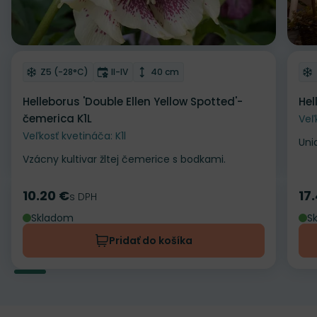
Odober do zoznamu želaní
Od
Mrazuvzdornosť
Doba kvitnutia
Výška rastliny
Z5 (-28°C)
II-IV
40 cm
Helleborus 'Double Ellen Yellow Spotted'-
Hel
čemerica K1L
Veľ
Veľkosť kvetináča: K1l
Uni
Vzácny kultivar žltej čemerice s bodkami.
10.20 €
17
Cena
s DPH
Ce
Skladom
S
Pridať do košíka