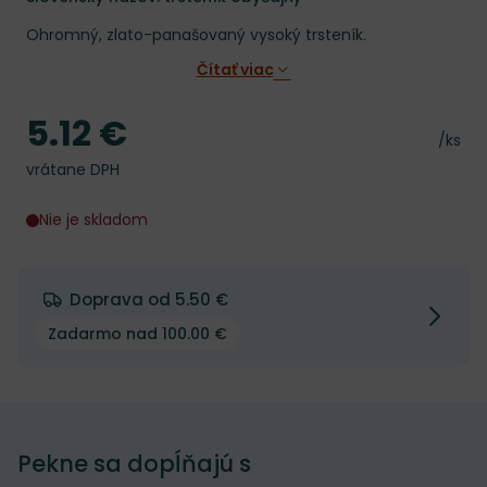
Ohromný, zlato-panašovaný vysoký trsteník.
Čítať viac
5.12 €
Cena
Cena 
/ks
vrátane DPH
Nie je skladom
Doprava od 5.50 €
Zadarmo nad 100.00 €
Pekne sa dopĺňajú s