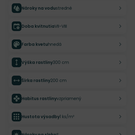
Nároky na vodu
stredné
Doba kvitnutia
VII-VIII
Farba kvetu
hnedá
Výška rastliny
300 cm
Šírka rastliny
200 cm
Habitus rastliny
vzpriamený
Hustota výsadby
1 ks/m²
Nároky na slnko
S