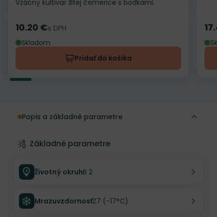
Vzácny kultivar žltej čemerice s bodkami.
10.20 €
17
Cena
s DPH
Ce
Skladom
S
Pridať do košíka
Popis a základné parametre
Základné parametre
Životný okruh
B 2
Mrazuvzdornosť
Z7 (-17°C)