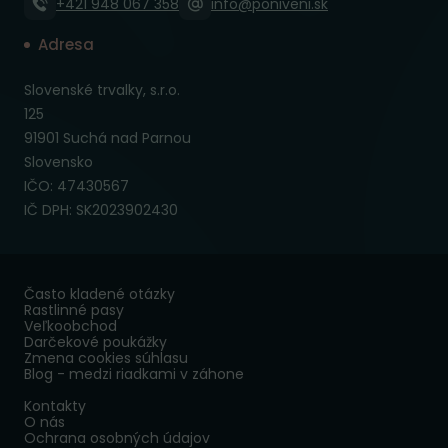
+421 948 067 358
info@poniveni.sk
Adresa
Slovenské trvalky, s.r.o.
125
91901 Suchá nad Parnou
Slovensko
IČO: 47430567
IČ DPH: SK2023902430
Často kladené otázky
Rastlinné pasy
Veľkoobchod
Darčekové poukážky
Zmena cookies súhlasu
Blog - medzi riadkami v záhone
Kontakty
O nás
Ochrana osobných údajov