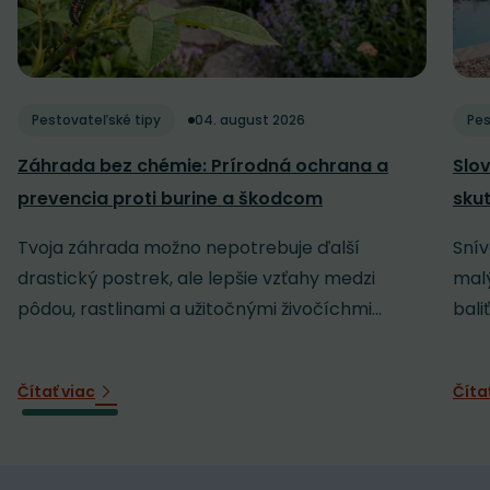
Pestovateľské tipy
04. august 2026
Pes
Záhrada bez chémie: Prírodná ochrana a
Slov
prevencia proti burine a škodcom
sku
Tvoja záhrada možno nepotrebuje ďalší
Snív
drastický postrek, ale lepšie vzťahy medzi
malý
pôdou, rastlinami a užitočnými živočíchmi...
baliť
Čítať viac
Číta