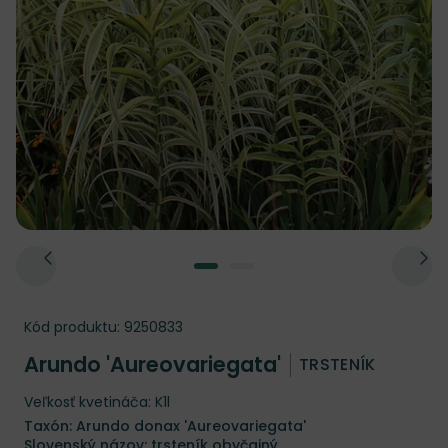
Kód produktu:
9250833
Arundo 'Aureovariegata'
TRSTENÍK
Veľkosť kvetináča: K1l
Taxón: Arundo donax 'Aureovariegata'
Slovenský názov: trsteník obyčajný