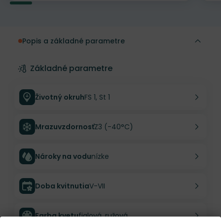
Popis a základné parametre
Základné parametre
Životný okruh
FS 1, St 1
Mrazuvzdornosť
Z3 (-40°C)
Nároky na vodu
nízke
Doba kvitnutia
V-VII
Farba kvetu
fialová, ružová