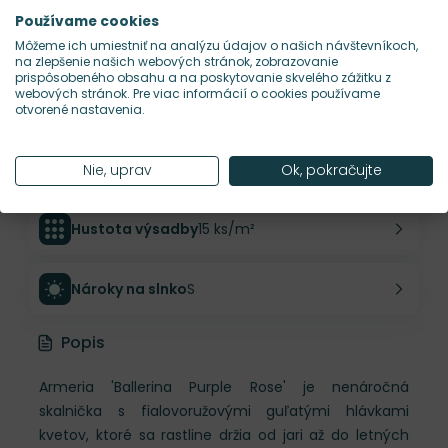
Používame cookies
Môžeme ich umiestniť na analýzu údajov o našich návštevníkoch,
Výška rastliny
20 cm
na zlepšenie našich webových stránok, zobrazovanie
prispôsobeného obsahu a na poskytovanie skvelého zážitku z
webových stránok. Pre viac informácií o cookies používame
Šírka rastliny
20 cm
otvorené nastavenia.
Habitus rastliny
vankúšovitý
Nie, uprav
Ok, pokračujte
Hustota výsadby
15 ks/m²
Nároky na slnko
S
Popis
Armeria 'Ballerina Purple Rose' je nenáročná
skalnička s fialovoružovými guľatými hlávkami
kvetov, ktoré sa rastline držia od jari až do letných