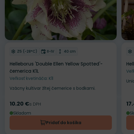
Odober do zoznamu želaní
Od
Mrazuvzdornosť
Doba kvitnutia
Výška rastliny
Z5 (-28°C)
II-IV
40 cm
Helleborus 'Double Ellen Yellow Spotted'-
Hel
čemerica K1L
Veľ
Veľkosť kvetináča: K1l
Uni
Vzácny kultivar žltej čemerice s bodkami.
10.20 €
17
Cena
s DPH
Ce
Skladom
S
Pridať do košíka