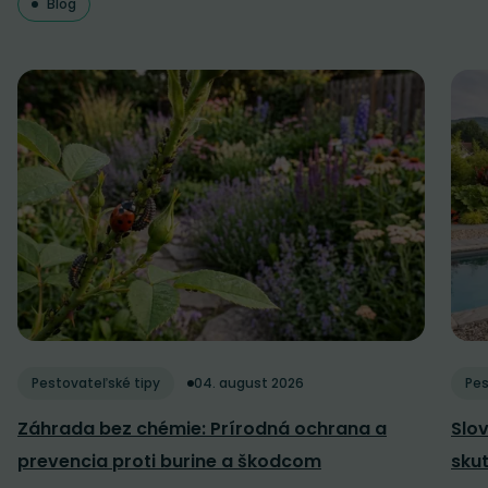
Blog
Pestovateľské tipy
04. august 2026
Pes
Záhrada bez chémie: Prírodná ochrana a
Slov
prevencia proti burine a škodcom
sku