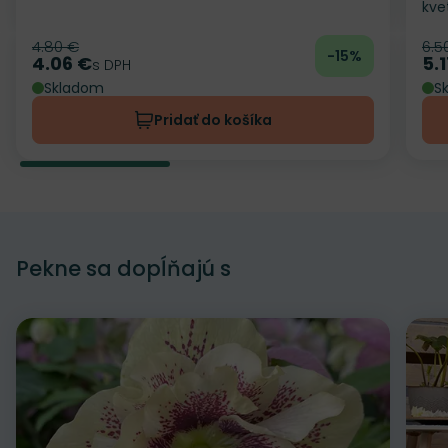
kve
4.80 €
6.5
Pôvodná cena
Pô
-15%
4.06 €
5.
Cena
s DPH
Ce
Skladom
S
Pridať do košíka
Pekne sa dopĺňajú s