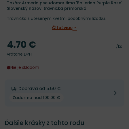
Taxón: Armeria pseudomaritima 'Ballerina Purple Rose'
Slovenský názov: trávnička prímorská
Trávnička s utešeným kvetmi podobnými lízatku.
Čítať viac
4.70 €
Cena
Cena 
/ks
vrátane DPH
Nie je skladom
Doprava od 5.50 €
Zadarmo nad 100.00 €
Ďalšie krásky z tohto rodu