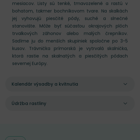
mesiacov. Listy sú tenké, tmavozelené a rastú v
bohatom, takmer bochníkovom tvare. Na skalkách
jej vyhovujú piesčité pôdy, suché a slnečné
stanovište. Môže byť súčasťou okrajových plôch
trvalkových záhonov alebo malých črepníkov.
Sadíme ju do menších skupiniek spoločne po 3-5
kusov. Trávnička prímorská je vytrvalá skalnička,
ktorá rastie na skalnatých a piesčitých pôdach
severnej Európy.
Kalendár výsadby a kvitnutia
Údržba rastliny