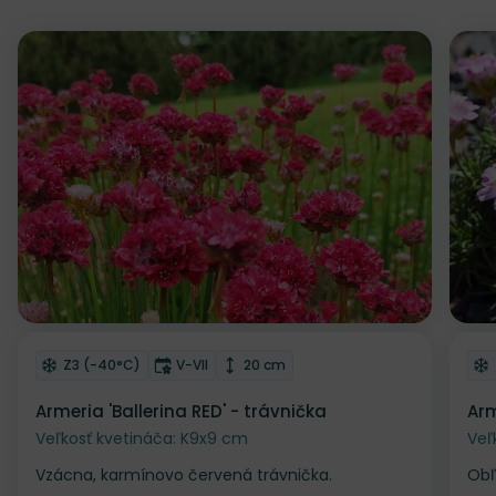
Zľava
Z
Odober do zoznamu želaní
Od
Mrazuvzdornosť
Doba kvitnutia
Výška rastliny
Z3 (-40°C)
V-VII
20 cm
Armeria 'Ballerina RED' - trávnička
Arm
Veľkosť kvetináča: K9x9 cm
Veľ
Vzácna, karmínovo červená trávnička.
Obľ