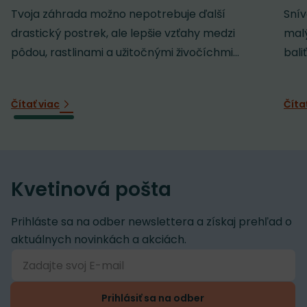
Tvoja záhrada možno nepotrebuje ďalší
Snív
drastický postrek, ale lepšie vzťahy medzi
malý
pôdou, rastlinami a užitočnými živočíchmi...
baliť
Čítať viac
Číta
Kvetinová pošta
Prihláste sa na odber newslettera a získaj prehľad o
aktuálnych novinkách a akciách.
Prihlásiť sa na odber