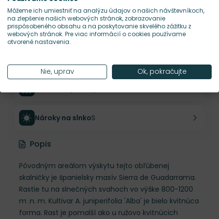
Výška rastliny
5 cm
Môžeme ich umiestniť na analýzu údajov o našich návštevníkoch,
na zlepšenie našich webových stránok, zobrazovanie
prispôsobeného obsahu a na poskytovanie skvelého zážitku z
Šírka rastliny
10 cm
webových stránok. Pre viac informácií o cookies používame
otvorené nastavenia.
Habitus rastliny
vankúšovitý
Nie, uprav
Ok, pokračujte
Hustota výsadby
20 ks/m²
Nároky na slnko
S
Popis
Pôvodným areálom výskytu tejto obľúbenej
skalničky je španielsky masív Sierra de Guadarrama.
Rastie tu na slnečných svahoch vo výške 800-1200
m .n. m. Kultivar A. juniperifolia 'Alba' je bielo kvitnúca
forma. Rast je pomalší ako u ružovo kvitnúcich