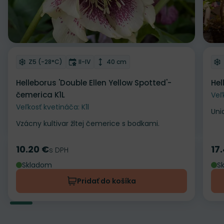
Odober do zoznamu želaní
Od
Mrazuvzdornosť
Doba kvitnutia
Výška rastliny
Z5 (-28°C)
II-IV
40 cm
Helleborus 'Double Ellen Yellow Spotted'-
Hel
čemerica K1L
Veľ
Veľkosť kvetináča: K1l
Uni
Vzácny kultivar žltej čemerice s bodkami.
10.20 €
17
Cena
s DPH
Ce
Skladom
S
Pridať do košíka