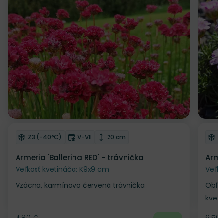
Zľava
Z
Odober do zoznamu želaní
Od
Mrazuvzdornosť
Doba kvitnutia
Výška rastliny
Z3 (-40°C)
V-VII
20 cm
Armeria 'Ballerina RED' - trávnička
Arm
Veľkosť kvetináča: K9x9 cm
Veľ
Vzácna, karmínovo červená trávnička.
Obľ
kve
4.80 €
6.5