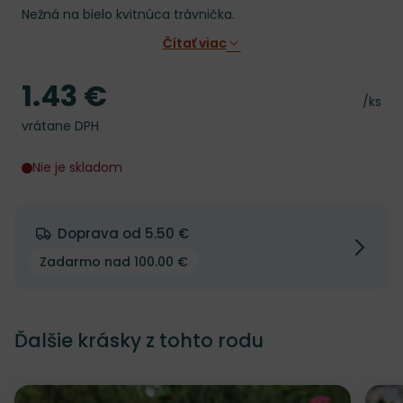
Nežná na bielo kvitnúca trávnička.
Čítať viac
1.43 €
Cena
Cena 
/ks
vrátane DPH
Nie je skladom
Doprava od 5.50 €
Zadarmo nad 100.00 €
Ďalšie krásky z tohto rodu