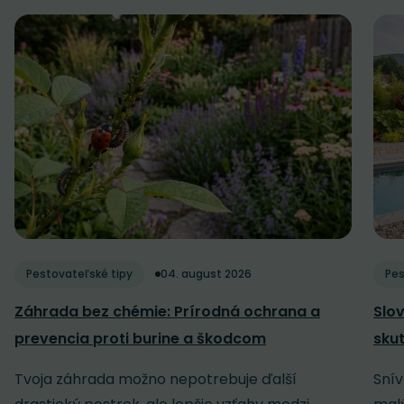
Pestovateľské tipy
04. august 2026
Pes
Záhrada bez chémie: Prírodná ochrana a
Slov
prevencia proti burine a škodcom
sku
Tvoja záhrada možno nepotrebuje ďalší
Snív