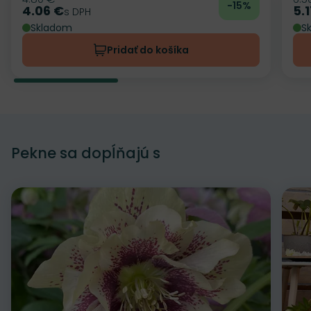
Pôvodná cena
Pô
-15%
4.06 €
5.
Cena
s DPH
Ce
Skladom
S
Pridať do košíka
Pekne sa dopĺňajú s