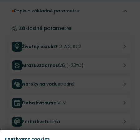
Popis a základné parametre
Základné parametre
Životný okruh
SF 2, A 2, St 2
Mrazuvzdornosť
Z6 (-23°C)
Nároky na vodu
stredné
Doba kvitnutia
IV-V
Farba kvetu
biela
Používame cookies