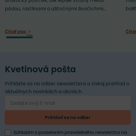
drastický postrek, ale lepšie vzťahy medzi
malý
pôdou, rastlinami a užitočnými živočíchmi...
baliť
Čítať viac
Číta
Kvetinová pošta
Prihláste sa na odber newslettera a získaj prehľad o
aktuálnych novinkách a akciách.
Prihlásiť sa na odber
Súhlasím s posielaním pravidelného newslettra na