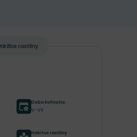
držba rastliny
Doba kvitnutia
V-VII
Habitus rastliny