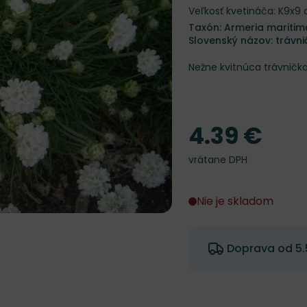
Veľkosť kvetináča: K9x9
Taxón: Armeria maritim
Slovenský názov: trávn
Nežne kvitnúca trávničk
4.39 €
Cena
vrátane DPH
Nie je skladom
Doprava od 5.