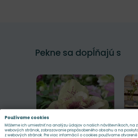
Pekne sa dopĺňajú s
Používame cookies
Môžeme ich umiestniť na analýzu údajov o našich návštevníkoch, na z
webových stránok, zobrazovanie prispôsobeného obsahu a na poskytov
z webových stránok. Pre viac informácií o cookies používame otvorené