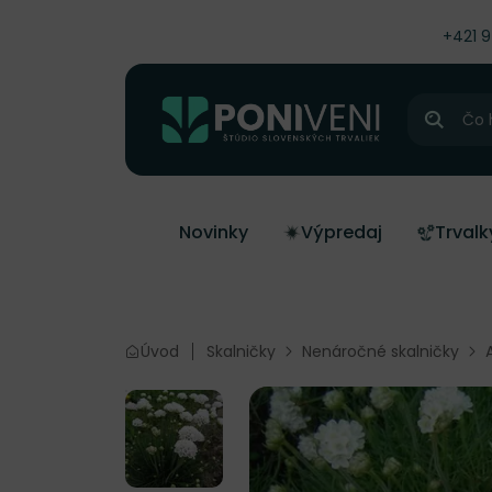
čiť na obsah
+421 
Hľadať
Novinky
Výpredaj
Trvalk
Úvod
Skalničky
Nenáročné skalničky