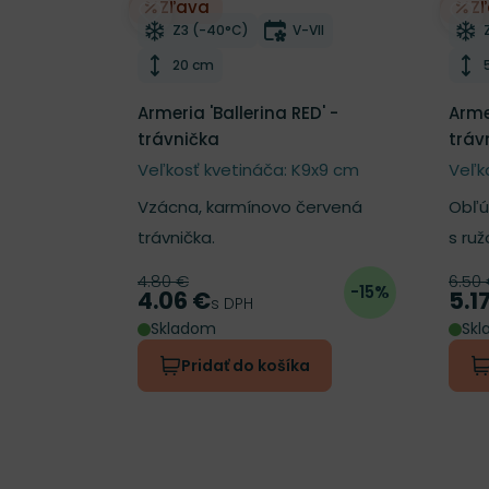
Zľava
Z
Odober do zoznamu želaní
Odo
Mrazuvzdornosť
Doba kvitnutia
Z3 (-40°C)
V-VII
Výška rastliny
20 cm
Armeria 'Ballerina RED' -
Arme
trávnička
tráv
Veľkosť kvetináča: K9x9 cm
Veľk
Vzácna, karmínovo červená
Obľú
trávnička.
s ru
4.80 €
6.50
Pôvodná cena
Pôv
-15%
4.06 €
5.1
Cena
Cen
s DPH
Skladom
Sk
Pridať do košíka