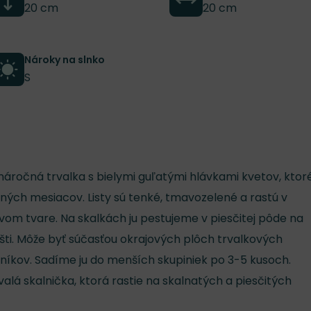
20 cm
20 cm
Nároky na slnko
S
náročná trvalka s bielymi guľatými hlávkami kvetov, ktor
letných mesiacov. Listy sú tenké, tmavozelené a rastú v
m tvare. Na skalkách ju pestujeme v piesčitej pôde na
ti. Môže byť súčasťou okrajových plôch trvalkových
íkov. Sadíme ju do menších skupiniek po 3-5 kusoch.
alá skalnička, ktorá rastie na skalnatých a piesčitých