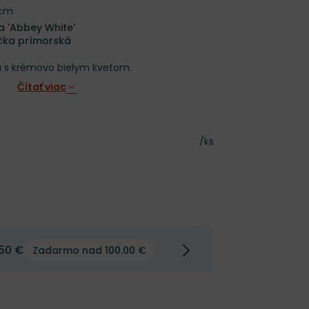
 cm
a 'Abbey White'
ička prímorská
a s krémovo bielym kvetom.
Čítať viac
Cena za kus
/ks
50 €
Zadarmo nad 100.00 €