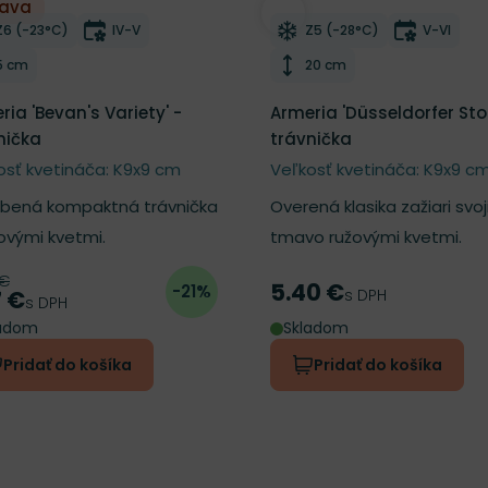
ľava
ber do zoznamu želaní
Odober do zoznamu želan
Mrazuvzdornosť
Doba kvitnutia
Mrazuvzdornosť
Doba kvi
Z6 (-23°C)
IV-V
Z5 (-28°C)
V-VI
Výška rastliny
Výška rastliny
5 cm
20 cm
ria 'Bevan's Variety' -
Armeria 'Düsseldorfer Stol
nička
trávnička
osť kvetináča: K9x9 cm
Veľkosť kvetináča: K9x9 c
bená kompaktná trávnička
Overená klasika zažiari svoj
žovými kvetmi.
tmavo ružovými kvetmi.
 €
odná cena
5.40 €
-21%
Cena
s DPH
7 €
a
s DPH
ladom
Skladom
Pridať do košíka
Pridať do košíka