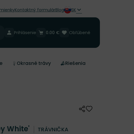
mienky
Kontaktný formulár
Blog
SK
Prihlásenie
0.00 €
Obľúbené
e
Okrasné trávy
Riešenia
Zdieľať
Odober do zoznamu 
y White'
TRÁVNIČKA