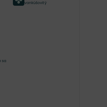
vankúšovitý
é sa