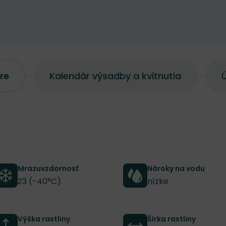
re
Kalendár výsadby a kvitnutia
Ú
Mrazuvzdornosť
Nároky na vodu
Z3 (-40°C)
nízke
Výška rastliny
Šírka rastliny