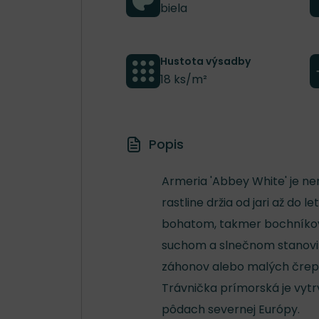
biela
Hustota výsadby
18 ks/m²
Popis
Armeria 'Abbey White' je ne
rastline držia od jari až do 
bohatom, takmer bochníkovo
suchom a slnečnom stanoviš
záhonov alebo malých črepn
Trávnička prímorská je vytrv
pôdach severnej Európy.