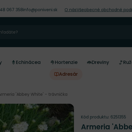
948 067 358
info@poniveni.sk
O nás
Všeobecné obchodné pod
y
Echinácea
Hortenzie
Dreviny
Ruž
Adresár
Armeria 'Abbey White' - trávnička
Kód produktu:
6251355
Armeria 'Abbe