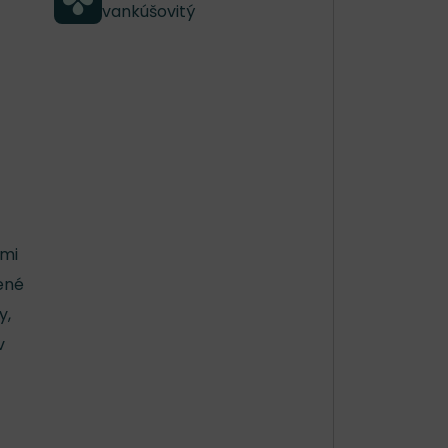
vankúšovitý
ami
lené
y,
v