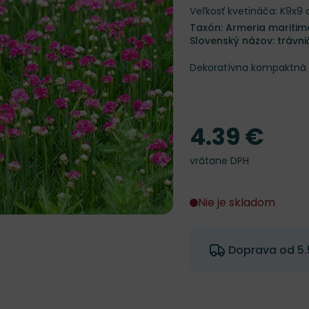
Veľkosť kvetináča: K9x9
Taxón: Armeria maritim
Slovenský názov: trávn
Dekoratívna kompaktná 
4.39 €
Cena
vrátane DPH
Nie je skladom
Doprava od 5.