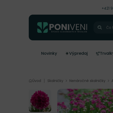
čiť na obsah
+421 
Hľadať
Novinky
Výpredaj
Trvalk
Úvod
Skalničky
Nenáročné skalničky