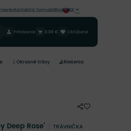
mienky
Kontaktný formulár
Blog
SK
Prihlásenie
0.00 €
Obľúbené
e
Okrasné trávy
Riešenia
Zdieľať
Odober do zoznamu 
ey Deep Rose'
TRÁVNIČKA