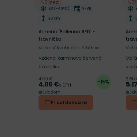
Zľava
Z
Odober do zoznamu želaní
Odo
Mrazuvzdornosť
Doba kvitnutia
Z3 (-40°C)
V-VII
Výška rastliny
20 cm
Armeria 'Ballerina RED' -
Arme
trávnička
tráv
Veľkosť kvetináča: K9x9 cm
Veľk
Vzácna, karmínovo červená
Obľú
trávnička.
s ru
4.80 €
6.50
Pôvodná cena
Pôv
-15%
4.06 €
5.1
Cena
Cen
s DPH
Skladom
Sk
Pridať do košíka