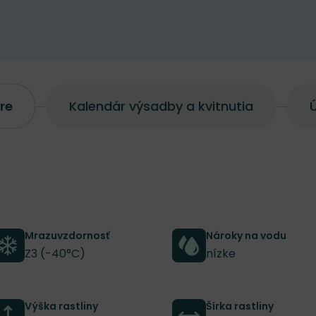
re
Kalendár výsadby a kvitnutia
Ú
Mrazuvzdornosť
Nároky na vodu
Z3 (-40°C)
nízke
Výška rastliny
Šírka rastliny