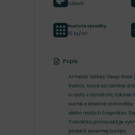
ružová
Hustota výsadby
15 ks/m²
Popis
Armeria 'Abbey Deep Rose' 
kvetov, ktoré sa rastline drž
a rastú v bohatom, takmer b
suché a slnečné stanovište
alebo malých črepníkov. Sa
Trávnička prímorská je vytrv
pôdach severnej Európy.