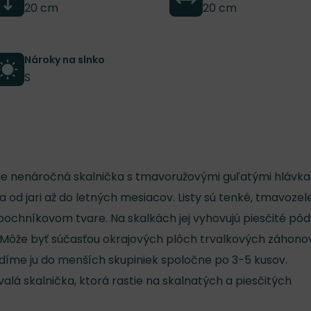
20 cm
20 cm
Nároky na slnko
S
je nenáročná skalnička s tmavoružovými guľatými hlávk
ia od jari až do letných mesiacov. Listy sú tenké, tmavoze
ochníkovom tvare. Na skalkách jej vyhovujú piesčité pôd
. Môže byť súčasťou okrajových plôch trvalkových záhono
díme ju do menších skupiniek spoločne po 3-5 kusov.
alá skalnička, ktorá rastie na skalnatých a piesčitých