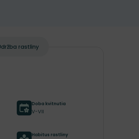
držba rastliny
Doba kvitnutia
V-VII
Habitus rastliny