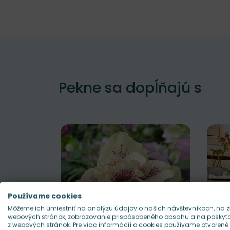
Pekne sa dopĺňajú s
Používame cookies
Môžeme ich umiestniť na analýzu údajov o našich návštevníkoch, na z
webových stránok, zobrazovanie prispôsobeného obsahu a na poskytov
z webových stránok. Pre viac informácií o cookies používame otvorené