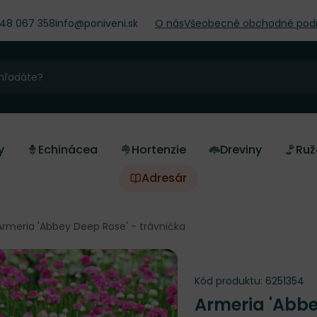
948 067 358
info@poniveni.sk
O nás
Všeobecné obchodné pod
y
Echinácea
Hortenzie
Dreviny
Ruž
Adresár
Armeria 'Abbey Deep Rose' - trávnička
Kód produktu:
6251354
Armeria 'Abb