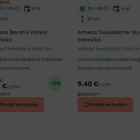
ľava
ber do zoznamu želaní
Odober do zoznamu želan
Mrazuvzdornosť
Doba kvitnutia
Mrazuvzdornosť
Doba kvi
Z6 (-23°C)
IV-V
Z5 (-28°C)
V-VI
Výška rastliny
Výška rastliny
5 cm
20 cm
ria 'Bevan's Variety' -
Armeria 'Düsseldorfer Stol
nička
trávnička
osť kvetináča: K9x9 cm
Veľkosť kvetináča: K9x9 c
bená kompaktná trávnička
Overená klasika zažiari svoj
žovými kvetmi.
tmavo ružovými kvetmi.
 €
odná cena
5.40 €
-21%
Cena
s DPH
7 €
a
s DPH
ladom
Skladom
Pridať do košíka
Pridať do košíka