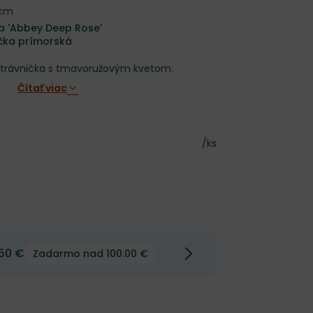
 cm
a 'Abbey Deep Rose'
ička prímorská
trávnička s tmavoružovým kvetom.
Čítať viac
Cena za kus
/ks
50 €
Zadarmo nad 100.00 €