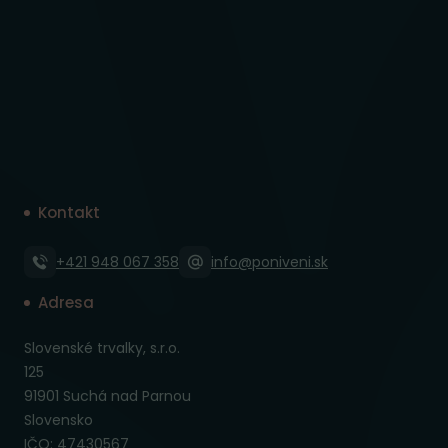
Kontakt
+421 948 067 358
info@poniveni.sk
Adresa
Slovenské trvalky, s.r.o.
125
91901 Suchá nad Parnou
Slovensko
IČO: 47430567