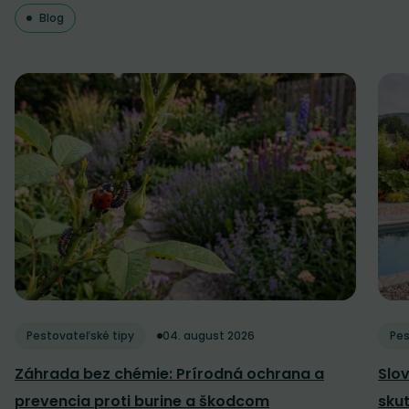
Blog
Pestovateľské tipy
04. august 2026
Pes
Záhrada bez chémie: Prírodná ochrana a
Slov
prevencia proti burine a škodcom
sku