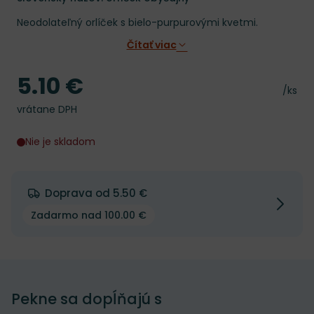
Neodolateľný orlíček s bielo-purpurovými kvetmi.
Čítať viac
5.10 €
Cena
Cena 
/ks
vrátane DPH
Nie je skladom
Doprava od 5.50 €
Zadarmo nad 100.00 €
Pekne sa dopĺňajú s