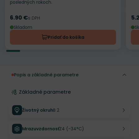
posledných rokoch.
6.90 €
5.
Cena
s DPH
Ce
Skladom
S
Pridať do košíka
Popis a základné parametre
Základné parametre
Životný okruh
B 2
Mrazuvzdornosť
Z4 (-34°C)