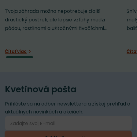
Tvoja záhrada možno nepotrebuje ďalší
Snív
drastický postrek, ale lepšie vzťahy medzi
malý
pôdou, rastlinami a užitočnými živočíchmi...
baliť
Čítať viac
Číta
Kvetinová pošta
Prihláste sa na odber newslettera a získaj prehľad o
aktuálnych novinkách a akciách.