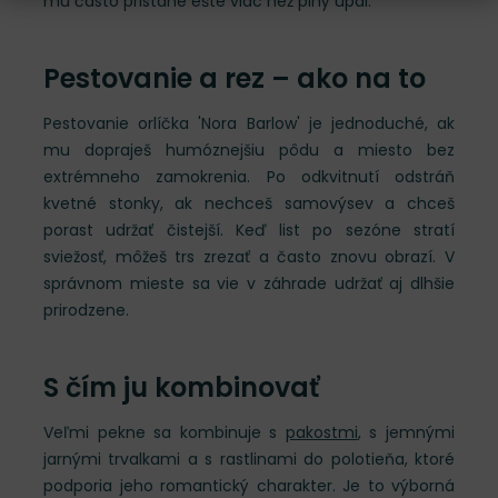
mu často pristane ešte viac než plný úpal.
Pestovanie a rez – ako na to
Pestovanie orlíčka 'Nora Barlow' je jednoduché, ak
mu dopraješ humóznejšiu pôdu a miesto bez
extrémneho zamokrenia. Po odkvitnutí odstráň
kvetné stonky, ak nechceš samovýsev a chceš
porast udržať čistejší. Keď list po sezóne stratí
sviežosť, môžeš trs zrezať a často znovu obrazí. V
správnom mieste sa vie v záhrade udržať aj dlhšie
prirodzene.
S čím ju kombinovať
Veľmi pekne sa kombinuje s
pakostmi
, s jemnými
jarnými trvalkami a s rastlinami do polotieňa, ktoré
podporia jeho romantický charakter. Je to výborná