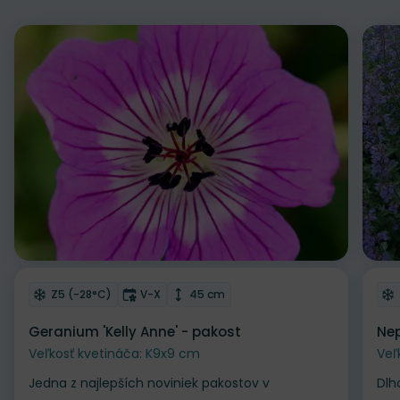
Odober do zoznamu želaní
Od
Mrazuvzdornosť
Doba kvitnutia
Výška rastliny
Z5 (-28°C)
V-X
45 cm
Geranium 'Kelly Anne' - pakost
Nep
Veľkosť kvetináča: K9x9 cm
Veľ
Jedna z najlepších noviniek pakostov v
Dlh