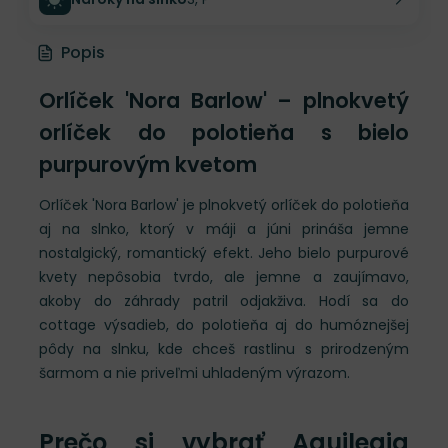
Popis
Orlíček 'Nora Barlow' – plnokvetý
orlíček do polotieňa s bielo
purpurovým kvetom
Orlíček 'Nora Barlow' je plnokvetý orlíček do polotieňa
aj na slnko, ktorý v máji a júni prináša jemne
nostalgický, romantický efekt. Jeho bielo purpurové
kvety nepôsobia tvrdo, ale jemne a zaujímavo,
akoby do záhrady patril odjakživa. Hodí sa do
cottage výsadieb, do polotieňa aj do humóznejšej
pôdy na slnku, kde chceš rastlinu s prirodzeným
šarmom a nie priveľmi uhladeným výrazom.
Prečo si vybrať Aquilegia