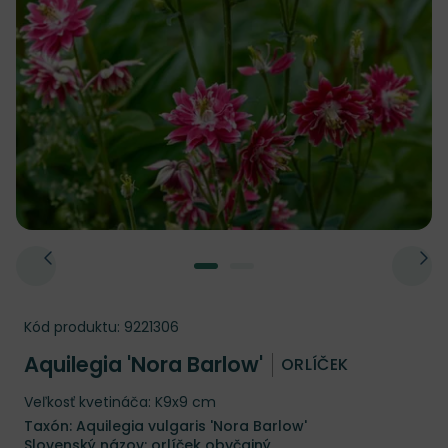
Kód produktu:
9221306
Aquilegia 'Nora Barlow'
ORLÍČEK
Veľkosť kvetináča: K9x9 cm
Taxón: Aquilegia vulgaris 'Nora Barlow'
Slovenský názov: orlíček obyčajný