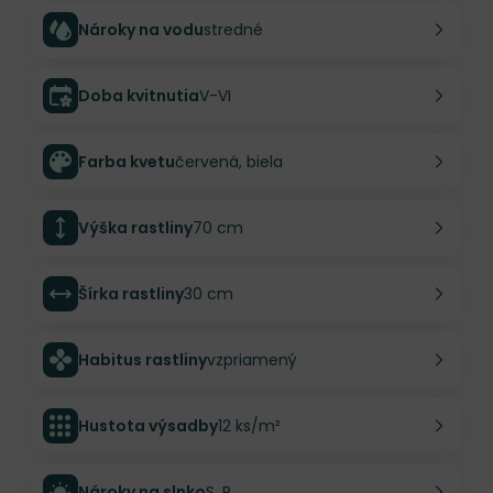
Nároky na vodu
stredné
Doba kvitnutia
V-VI
Farba kvetu
červená, biela
Výška rastliny
70 cm
Šírka rastliny
30 cm
Habitus rastliny
vzpriamený
Hustota výsadby
12 ks/m²
Nároky na slnko
S, P