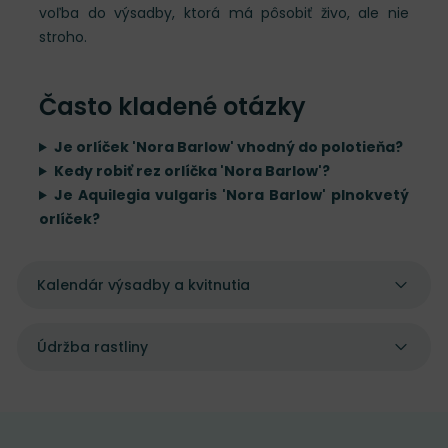
voľba do výsadby, ktorá má pôsobiť živo, ale nie
stroho.
Často kladené otázky
Je orlíček 'Nora Barlow' vhodný do polotieňa?
Kedy robiť rez orlíčka 'Nora Barlow'?
Je Aquilegia vulgaris 'Nora Barlow' plnokvetý
orlíček?
Kalendár výsadby a kvitnutia
Údržba rastliny