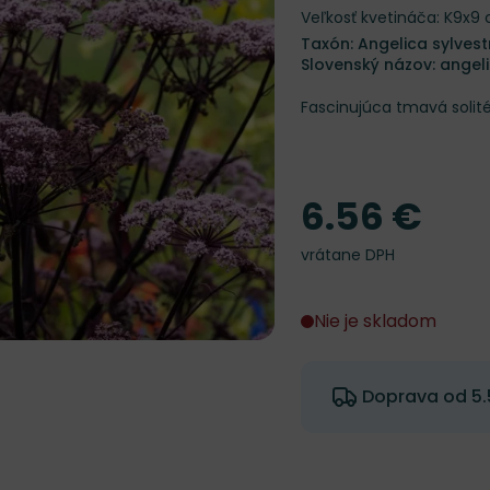
Veľkosť kvetináča: K9x9
Taxón: Angelica sylvestr
Slovenský názov: angel
Fascinujúca tmavá solité
6.56 €
Cena
vrátane DPH
Nie je skladom
Doprava od 5.