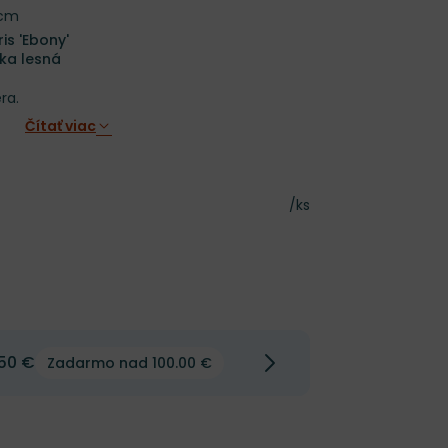
 cm
is 'Ebony'
ika lesná
ra.
Čítať viac
Cena za kus
/ks
50 €
Zadarmo nad 100.00 €