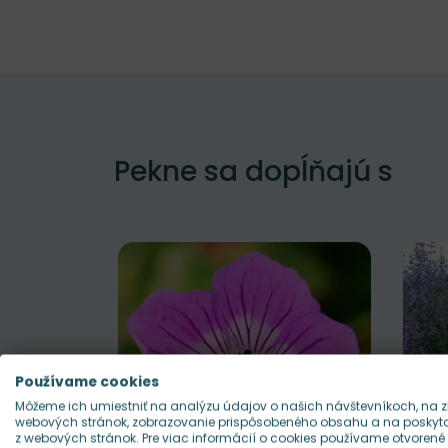
Pekne sa dopĺňajú s
Používame cookies
Môžeme ich umiestniť na analýzu údajov o našich návštevníkoch, na z
webových stránok, zobrazovanie prispôsobeného obsahu a na poskytov
z webových stránok. Pre viac informácií o cookies používame otvorené