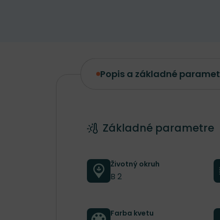
Popis a základné paramet
Popis a základné parametre
Základné parametre
Životný okruh
B 2
Farba kvetu