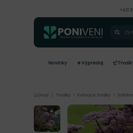
čiť na obsah
+421 
Hľadať
Novinky
Výpredaj
Trvalk
Úvod
Trvalky
Kvitnúce trvalky
Solitér