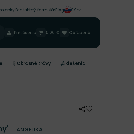
mienky
Kontaktný formulár
Blog
SK
Prihlásenie
0.00 €
Obľúbené
e
Okrasné trávy
Riešenia
Zdieľať
Odober do zoznamu 
ny'
ANGELIKA