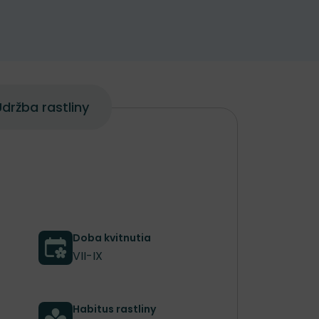
držba rastliny
Doba kvitnutia
VII-IX
Habitus rastliny