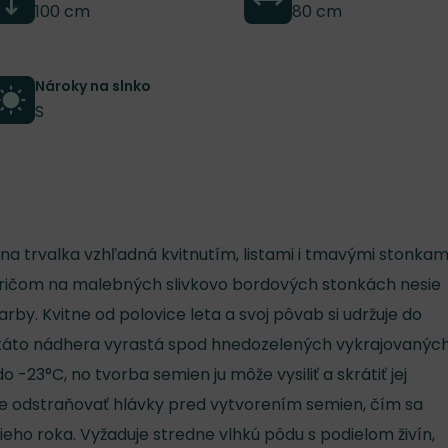
100 cm
80 cm
Nároky na slnko
S
lna trvalka vzhľadná kvitnutím, listami i tmavými stonkami
 pričom na malebných slivkovo bordových stonkách nesie
arby. Kvitne od polovice leta a svoj pôvab si udržuje do
 táto nádhera vyrastá spod hnedozelených vykrajovanýc
do -23°C, no tvorba semien ju môže vysiliť a skrátiť jej
e odstraňovať hlávky pred vytvorením semien, čím sa
šieho roka. Vyžaduje stredne vlhkú pôdu s podielom živín,