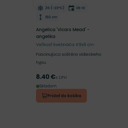
Odober do zoznamu želaní
Mrazuvzdornosť
Doba kvitnutia
Z6 (-23°C)
VII-IX
Výška rastliny
150 cm
Angelica 'Vicars Mead' -
angelika
Veľkosť kvetináča: K9x9 cm
Fascinujúca solitéra vidieckeho
typu.
8.40 €
Cena
s DPH
Skladom
Pridať do košíka