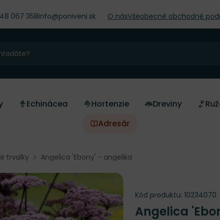
948 067 358
info@poniveni.sk
O nás
Všeobecné obchodné pod
y
Echinácea
Hortenzie
Dreviny
Ruž
Adresár
ne trvalky
Angelica 'Ebony' - angelika
Kód produktu:
10234070
Angelica 'Ebo