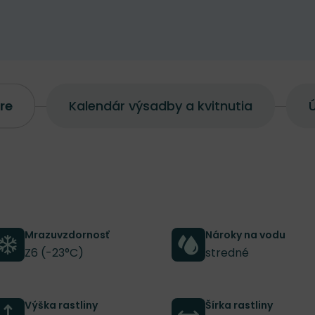
re
Kalendár výsadby a kvitnutia
Ú
Mrazuvzdornosť
Nároky na vodu
Z6 (-23°C)
stredné
Výška rastliny
Šírka rastliny