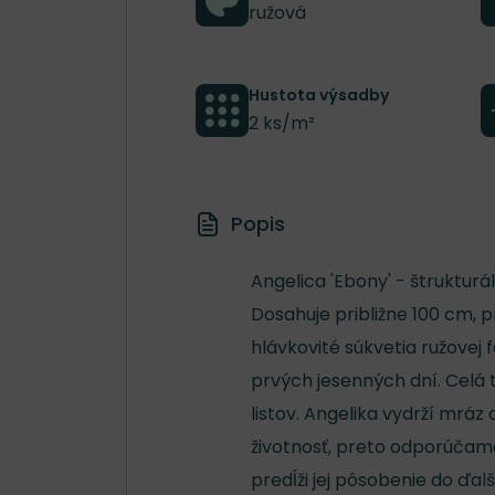
ružová
Hustota výsadby
2 ks/m²
Popis
Angelica 'Ebony' - štrukturá
Dosahuje približne 100 cm,
hlávkovité súkvetia ružovej f
prvých jesenných dní. Celá
listov. Angelika vydrží mráz 
životnosť, preto odporúčam
predĺži jej pôsobenie do ďal