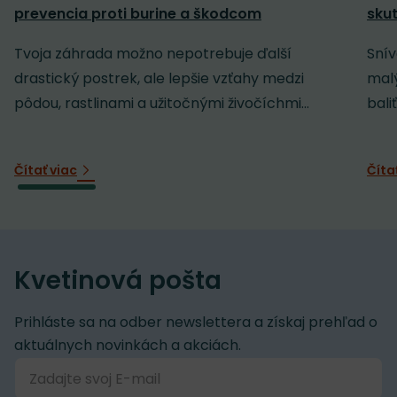
prevencia proti burine a škodcom
sku
Tvoja záhrada možno nepotrebuje ďalší
Snív
drastický postrek, ale lepšie vzťahy medzi
malý
pôdou, rastlinami a užitočnými živočíchmi...
baliť
Čítať viac
Číta
Kvetinová pošta
Prihláste sa na odber newslettera a získaj prehľad o
aktuálnych novinkách a akciách.