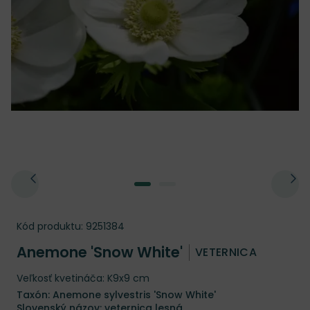
Kód produktu:
9251384
Anemone 'Snow White'
VETERNICA
Veľkosť kvetináča: K9x9 cm
Taxón: Anemone sylvestris 'Snow White'
Slovenský názov: veternica lesná