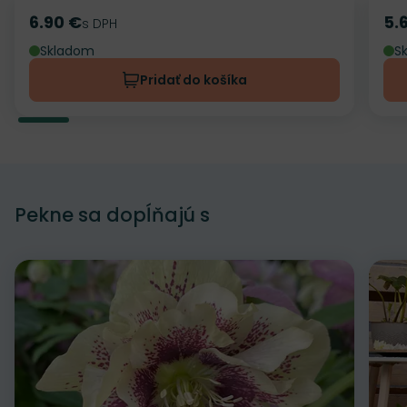
6.90 €
5.
Cena
s DPH
Ce
Skladom
S
Pridať do košíka
Pekne sa dopĺňajú s