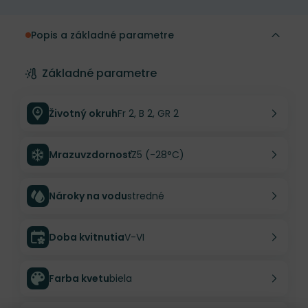
Popis a základné parametre
Základné parametre
Životný okruh
Fr 2, B 2, GR 2
Mrazuvzdornosť
Z5 (-28°C)
Nároky na vodu
stredné
Doba kvitnutia
V-VI
Farba kvetu
biela