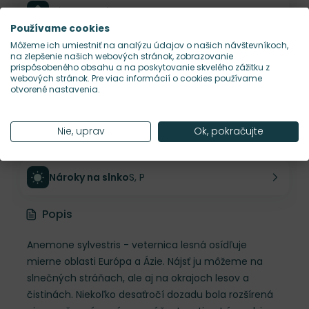
Výška rastliny
30 cm
Používame cookies
Môžeme ich umiestniť na analýzu údajov o našich návštevníkoch,
Šírka rastliny
25 cm
na zlepšenie našich webových stránok, zobrazovanie
prispôsobeného obsahu a na poskytovanie skvelého zážitku z
webových stránok. Pre viac informácií o cookies používame
otvorené nastavenia.
Habitus rastliny
vzpriamený
Nie, uprav
Ok, pokračujte
Hustota výsadby
12 ks/m²
Nároky na slnko
S, P
Popis
Anemone sylvestris - veternica lesná osídľuje
mierne oblasti Európa a Ázie. Nájsť ju môžeme na
slnečných stráňach, ale aj na okrajoch lesov a
čistinách. Niekoľko desaťročí dozadu bola rozšírená