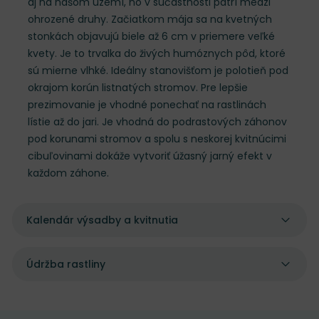
aj na našom území, no v súčastnosti patrí medzi
ohrozené druhy. Začiatkom mája sa na kvetných
stonkách objavujú biele až 6 cm v priemere veľké
kvety. Je to trvalka do živých humóznych pôd, ktoré
sú mierne vlhké. Ideálny stanovišťom je polotieň pod
okrajom korún listnatých stromov. Pre lepšie
prezimovanie je vhodné ponechať na rastlinách
lístie až do jari. Je vhodná do podrastových záhonov
pod korunami stromov a spolu s neskorej kvitnúcimi
cibuľovinami dokáže vytvoriť úžasný jarný efekt v
každom záhone.
Kalendár výsadby a kvitnutia
Údržba rastliny