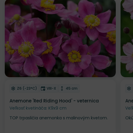
Odober do zoznamu želaní
Od
Mrazuvzdornosť
Doba kvitnutia
Výška rastliny
Z6 (-23°C)
VIII-X
45 cm
Anemone 'Red Riding Hood' - veternica
Ane
Veľkosť kvetináča: K9x9 cm
Veľ
TOP trpasličia anemonka s malinovým kvetom.
Okú