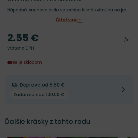
Nápadná, snehovo biela veternica lesná kvitnúca na jar.
Čítať viac
2.55 €
Cena
Cena 
/ks
vrátane DPH
Nie je skladom
Doprava od 5.50 €
Zadarmo nad 100.00 €
Ďalšie krásky z tohto rodu