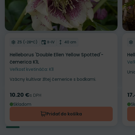
Odober do zoznamu želaní
Od
Mrazuvzdornosť
Doba kvitnutia
Výška rastliny
Z5 (-28°C)
II-IV
40 cm
Helleborus 'Double Ellen Yellow Spotted'-
Hel
čemerica K1L
Veľ
Veľkosť kvetináča: K1l
Uni
Vzácny kultivar žltej čemerice s bodkami.
10.20 €
17
Cena
s DPH
Ce
Skladom
S
Pridať do košíka