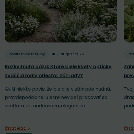
Inšpiratívne rastliny
07. august 2026
Pes
Rozkvitnutá oáza: Ktoré biele kvety opticky
Záh
zväčšia malý priestor záhrady?
pre
Ak ti niekto povie, že biela je v záhrade nudná,
Tvoj
pravdepodobne ju ešte nevidel pracovať so
dras
svetlom. Je nadčasová, elegantná...
pôdo
Čítať viac
Číta