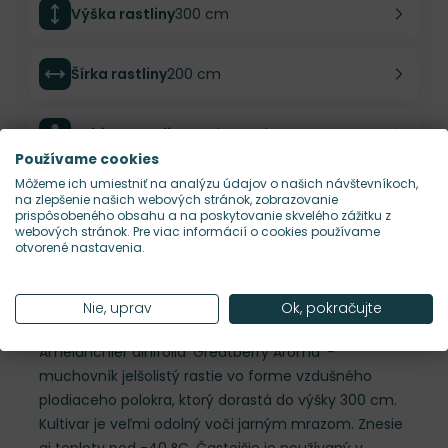
Výška rastliny
300 cm
Šírka rastliny
200 cm
Habitus rastliny
vzpriamený
Používame cookies
Môžeme ich umiestniť na analýzu údajov o našich návštevníkoch,
Hustota výsadby
1 ks/m²
na zlepšenie našich webových stránok, zobrazovanie
prispôsobeného obsahu a na poskytovanie skvelého zážitku z
webových stránok. Pre viac informácií o cookies používame
otvorené nastavenia.
Nároky na slnko
S
Popis
Nie, uprav
Ok, pokračujte
Amelanchier alnifolia 'Greatberry Aroma' -
muchovník jelšolistý rastie vo forme vzdušného
plodiaceho polokra, ktorý dorastá do výšky 300 cm.
Kultivar je veľmi odolný voči jarným mrazom. Znesie