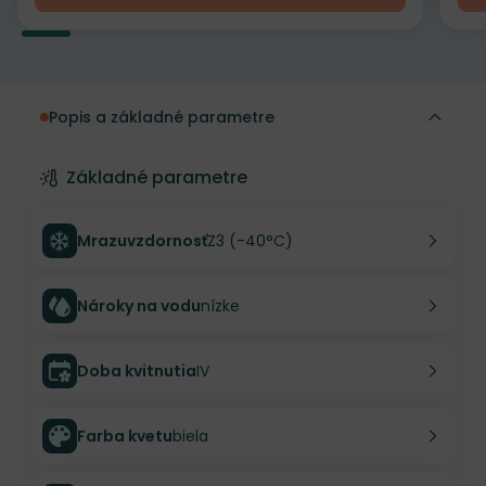
Popis a základné parametre
Základné parametre
Mrazuvzdornosť
Z3 (-40°C)
Nároky na vodu
nízke
Doba kvitnutia
IV
Farba kvetu
biela