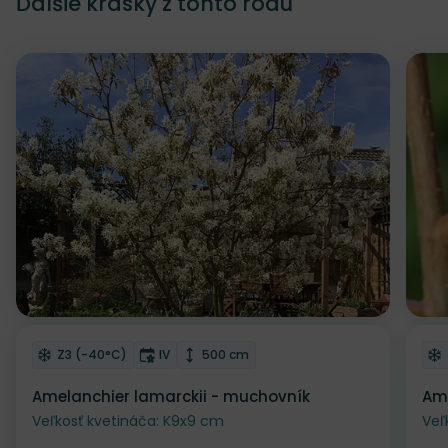
Ďalšie krásky z tohto rodu
Odober do zoznamu želaní
Od
Mrazuvzdornosť
Doba kvitnutia
Výška rastliny
Z3 (-40°C)
IV
500 cm
Amelanchier lamarckii - muchovník
Ame
Veľkosť kvetináča: K9x9 cm
Veľ