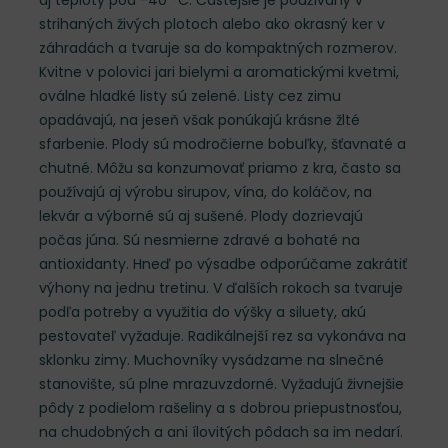
aj teploty pod -40 °C. Častejšie je používaný v
strihaných živých plotoch alebo ako okrasný ker v
záhradách a tvaruje sa do kompaktných rozmerov.
Kvitne v polovici jari bielymi a aromatickými kvetmi,
oválne hladké listy sú zelené. Listy cez zimu
opadávajú, na jeseň však ponúkajú krásne žlté
sfarbenie. Plody sú modročierne bobuľky, šťavnaté a
chutné. Môžu sa konzumovať priamo z kra, často sa
používajú aj výrobu sirupov, vína, do koláčov, na
lekvár a výborné sú aj sušené. Plody dozrievajú
počas júna. Sú nesmierne zdravé a bohaté na
antioxidanty. Hneď po výsadbe odporúčame zakrátiť
výhony na jednu tretinu. V ďalších rokoch sa tvaruje
podľa potreby a využitia do výšky a siluety, akú
pestovateľ vyžaduje. Radikálnejší rez sa vykonáva na
sklonku zimy. Muchovníky vysádzame na slnečné
stanovište, sú plne mrazuvzdorné. Vyžadujú živnejšie
pôdy z podielom rašeliny a s dobrou priepustnosťou,
na chudobných a ani ílovitých pôdach sa im nedarí.