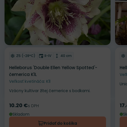
Odober do zoznamu želaní
Od
Mrazuvzdornosť
Doba kvitnutia
Výška rastliny
Z5 (-28°C)
II-IV
40 cm
Helleborus 'Double Ellen Yellow Spotted'-
Hel
čemerica K1L
Veľ
Veľkosť kvetináča: K1l
Uni
Vzácny kultivar žltej čemerice s bodkami.
10.20 €
17
Cena
s DPH
Ce
Skladom
S
Pridať do košíka