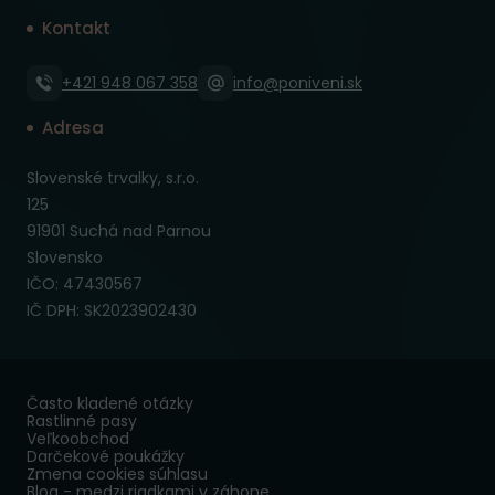
Kontakt
+421 948 067 358
info@poniveni.sk
Adresa
Slovenské trvalky, s.r.o.
125
91901 Suchá nad Parnou
Slovensko
IČO: 47430567
IČ DPH: SK2023902430
Často kladené otázky
Rastlinné pasy
Veľkoobchod
Darčekové poukážky
Zmena cookies súhlasu
Blog - medzi riadkami v záhone