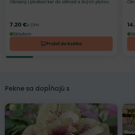
Okrasný i plodiaci ker do záhrad a živých plotov.
Okr
7.20 €
14
Cena
s DPH
Ce
Skladom
S
Pridať do košíka
Pekne sa dopĺňajú s