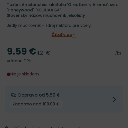
Taxón: Amelanchier alnifolia 'Greatberry Aroma', syn.
'Honeywood', 'KOJUAAGA'
Slovenský názov: muchovník jelšolistý
Jedlý muchovník - zdroj nektáru pre včely.
Čítať viac
9.59 €
Cena
11.21 €
Pôvodná cena
Cena 
/ks
vrátane DPH
Nie je skladom
Doprava od 5.50 €
Zadarmo nad 100.00 €