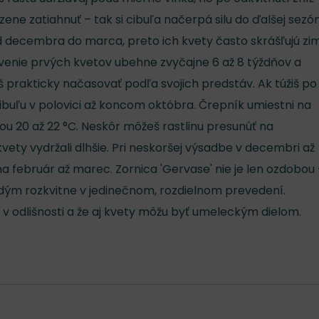
dzene zatiahnuť – tak si cibuľa načerpá silu do ďalšej sezón
d decembra do marca, preto ich kvety často skrášľujú zi
venie prvých kvetov ubehne zvyčajne 6 až 8 týždňov a
š prakticky načasovať podľa svojich predstáv. Ak túžiš po
ibuľu v polovici až koncom októbra. Črepník umiestni na
tou 20 až 22 °C. Neskôr môžeš rastlinu presunúť na
kvety vydržali dlhšie. Pri neskoršej výsadbe v decembri až
 na február až marec. Zornica 'Gervase' nie je len ozdobou 
dým rozkvitne v jedinečnom, rozdielnom prevedení.
 v odlišnosti a že aj kvety môžu byť umeleckým dielom.