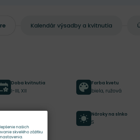
re
Kalendár výsadby a kvitnutia
Ú
Doba kvitnutia
Farba kvetu
I-III, XII
biela, ružová
Habitus rastliny
Nároky na slnko
vzpriamený
S
lepšenie našich
anie skvelého zážitku
 nastavenia.