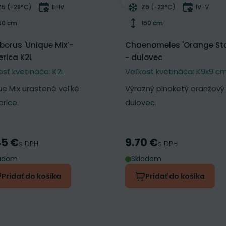
ber do zoznamu želaní
Odober do zoznamu želan
Mrazuvzdornosť
Doba kvitnutia
Mrazuvzdornosť
Doba kvi
Z5 (-28°C)
II-IV
Z6 (-23°C)
IV-V
Výška rastliny
Výška rastliny
50 cm
150 cm
eborus 'Unique Mix’-
Chaenomeles 'Orange St
rica K2L
- dulovec
osť kvetináča: K2L
Veľkosť kvetináča: K9x9 c
ue Mix urastené veľké
Výrazný plnoketý oranžový
rice.
dulovec.
45 €
9.70 €
a
Cena
s DPH
s DPH
ladom
Skladom
Pridať do košíka
Pridať do košíka