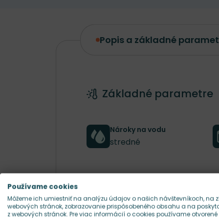
Popis a základné paramet
Popis a základné parametre
Základné parametre
Nároky na vodu
stredné
Šírka rastliny
Používame cookies
20 cm
Môžeme ich umiestniť na analýzu údajov o našich návštevníkoch, na z
webových stránok, zobrazovanie prispôsobeného obsahu a na poskytov
z webových stránok. Pre viac informácií o cookies používame otvorené