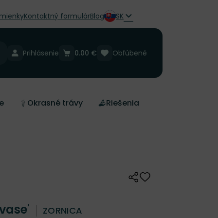
mienky
Kontaktný formulár
Blog
SK
Prihlásenie
0.00 €
Obľúbené
e
Okrasné trávy
Riešenia
Zdieľať
Odober do zoznamu 
rvase'
ZORNICA