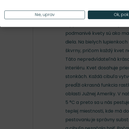
Popis
Nie, uprav
Ok, pok
Hippeastrum 'Gervase' je zor
podmanivé kvety sú ako maľ
diela. Na bielych lupienkoc
škvrny, pričom každý kvet n
Táto nepredvídateľná krása
interiéru. Kvet dosahuje pr
stonkách. Každá cibuľa vytv
predĺži okrasná funkcia ras
oblasti Južnej Ameriky. V n
5 °C a preto sa u nás pestuje
teplej miestnosti, kde má 
pestovaniu je správny subst
a cibuľa nezačala hniť. Poča