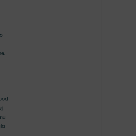
ho
ne.
 pod
j,
ému
la