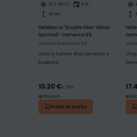
Odober do zoznamu želaní
Odo
Mrazuvzdornosť
Doba kvitnutia
Z5 (-28°C)
II-IV
Výška rastliny
40 cm
Helleborus 'Double Ellen Yellow
Hell
Spotted'- čemerica K1L
čeme
Veľkosť kvetináča: K1l
Veľk
Vzácny kultivar žltej čemerice s
Uniq
bodkami.
čeme
10.20 €
17.
Cena
Cen
s DPH
Skladom
Sk
Pridať do košíka