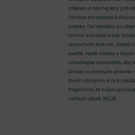
zálievku a nechaj listy priro
Zornice prirodzene kvitnú o
sviatky. Od výsadby po obja
termín kvitnutia si tak môže
vianočnom kvitnutí, zasaď c
svetlé, teplé miesto s teplo
chladnejšie stanovište, aby 
januári sa kvitnutie posunie
živým obrazom, ktorý zakaž
Pripomína, že krása spočíva
veľkosť cibule 26/28