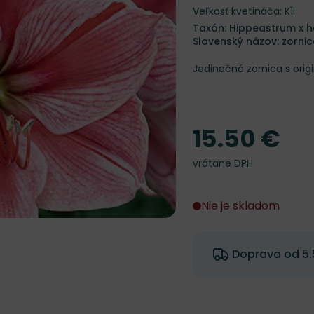
Veľkosť kvetináča: K1l
Taxón: Hippeastrum x h
Slovenský názov: zorni
Jedinečná zornica s ori
15.50 €
Cena
vrátane DPH
Nie je skladom
Doprava od 5.