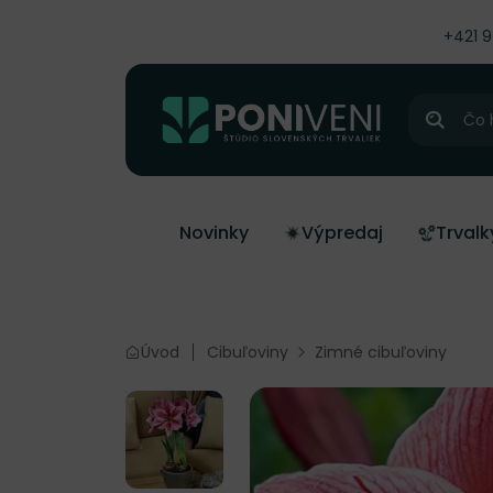
čiť na obsah
+421 
Hľadať
Novinky
Výpredaj
Trvalk
Úvod
Cibuľoviny
Zimné cibuľoviny