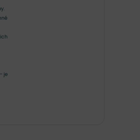
y.
mné
 ich
– je