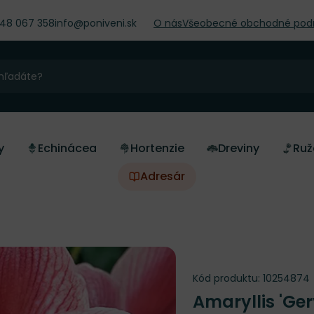
948 067 358
info@poniveni.sk
O nás
Všeobecné obchodné pod
y
Echinácea
Hortenzie
Dreviny
Ruž
Adresár
Kód produktu:
10254874
Amaryllis 'Ge