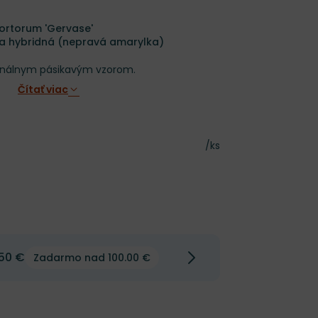
ortorum 'Gervase'
ca hybridná (nepravá amarylka)
ginálnym pásikavým vzorom.
Čítať viac
Cena za kus
/ks
50 €
Zadarmo nad 100.00 €