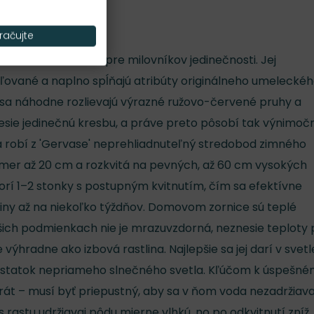
račujte
nica ako stvorená pre milovníkov jedinečnosti. Jej
ované a naplno spĺňajú atribúty originálneho umelecké
h sa náhodne rozlievajú výrazné ružovo-červené pruhy a
esie jedinečnú kresbu, a práve preto pôsobí tak výnimoč
 robí z 'Gervase' neprehliadnuteľný stredobod zimného
iemer až 20 cm a rozkvitá na pevných, až 60 cm vysokých
orí 1–2 stonky s postupným kvitnutím, čím sa efektívne
tliny až na niekoľko týždňov. Domovom zornice sú teplé
ašich podmienkach nie je mrazuvzdorná, neznesie teploty
 výhradne ako izbová rastlina. Najlepšie sa jej darí v svetle
dostatok nepriameho slnečného svetla. Kľúčom k úspešn
rát – musí byť priepustný, aby sa v ňom voda nezadržiava
s rastu udržiavaj pôdu mierne vlhkú, no po odkvitnutí zníž