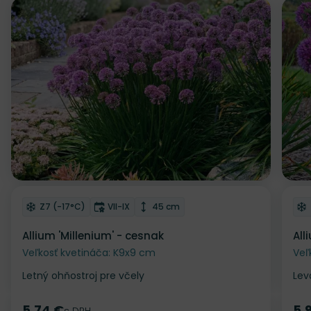
Odober do zoznamu želaní
Od
Mrazuvzdornosť
Doba kvitnutia
Výška rastliny
Z7 (-17°C)
VII-IX
45 cm
Allium 'Millenium' - cesnak
All
Veľkosť kvetináča: K9x9 cm
Veľ
Letný ohňostroj pre včely
Lev
5.74 €
5.
s DPH