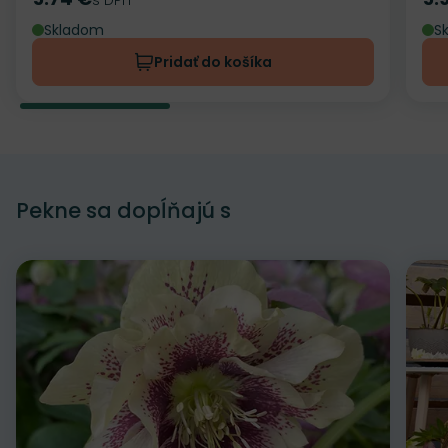
Cena
Ce
Skladom
S
Pridať do košíka
Pekne sa dopĺňajú s