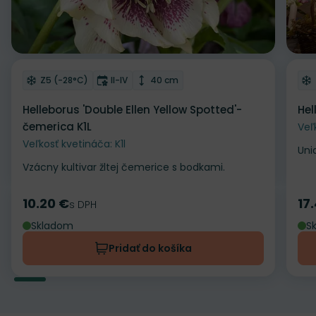
Odober do zoznamu želaní
Od
Mrazuvzdornosť
Doba kvitnutia
Výška rastliny
Z5 (-28°C)
II-IV
40 cm
Helleborus 'Double Ellen Yellow Spotted'-
Hel
čemerica K1L
Veľ
Veľkosť kvetináča: K1l
Uni
Vzácny kultivar žltej čemerice s bodkami.
10.20 €
17
Cena
s DPH
Ce
Skladom
S
Pridať do košíka