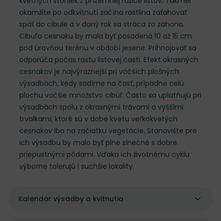
kvetných stoniek z prízemnej ružice listov. Takmer
okamžite po odkvitnutí začína rastlina zaťahovať
späť do cibule a v daný rok sa stráca zo záhona.
Cibuľa cesnaku by mala byť posadená 10 až 15 cm
pod úrovňou terénu v období jesene. Prihnojovať sa
odporúča počas rastu listovej časti. Efekt okrasných
cesnakov je najvýraznejší pri väčších plošných
výsadbách, kedy sadíme na časť, prípadne celú
plochu väčšie množstvo cibúľ. Často sa uplatňujú pri
výsadbách spolu z okrasnými trávami a vyššími
trvalkami, ktoré sú v dobe kvetu veľkokvetých
cesnakov iba na začiatku vegetácie. Stanovište pre
ich výsadbu by malo byť plne slnečné s dobre
priepustnými pôdami. Vďaka ich životnému cyklu
výborne tolerujú i suchšie lokality.
Kalendár výsadby a kvitnutia