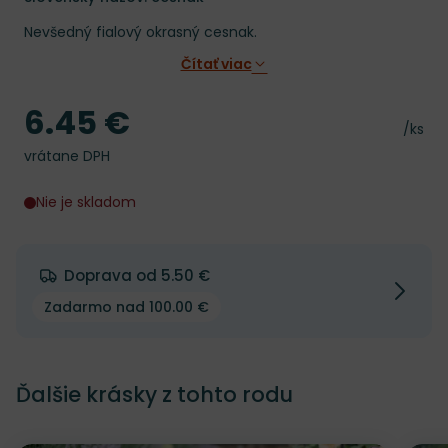
Nevšedný fialový okrasný cesnak.
Čítať viac
6.45 €
Cena
Cena 
/ks
vrátane DPH
Nie je skladom
Doprava od 5.50 €
Zadarmo nad 100.00 €
Ďalšie krásky z tohto rodu