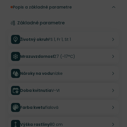
Popis a základné parametre
Základné parametre
Životný okruh
FS 1, Fr 1, St 1
Mrazuvzdornosť
Z7 (-17°C)
Nároky na vodu
nízke
Doba kvitnutia
V-VI
Farba kvetu
fialová
Výška rastliny
80 cm