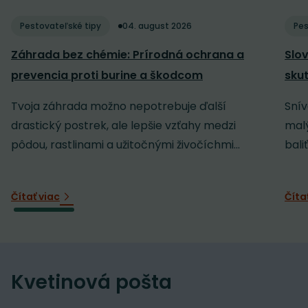
Pestovateľské tipy
04. august 2026
Pes
Záhrada bez chémie: Prírodná ochrana a
Slov
prevencia proti burine a škodcom
sku
Tvoja záhrada možno nepotrebuje ďalší
Snív
drastický postrek, ale lepšie vzťahy medzi
malý
pôdou, rastlinami a užitočnými živočíchmi...
baliť
Čítať viac
Číta
Kvetinová pošta