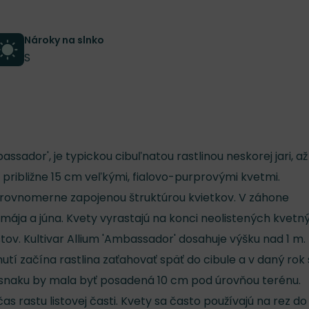
Nároky na slnko
S
ssador', je typickou cibuľnatou rastlinou neskorej jari, až
i približne 15 cm veľkými, fialovo-purprovými kvetmi.
 rovnomerne zapojenou štruktúrou kvietkov. V záhone
mája a júna. Kvety vyrastajú na konci neolistených kvetn
istov. Kultivar Allium 'Ambassador' dosahuje výšku nad 1 m.
tí začína rastlina zaťahovať späť do cibule a v daný rok
esnaku by mala byť posadená 10 cm pod úrovňou terénu.
s rastu listovej časti. Kvety sa často používajú na rez do