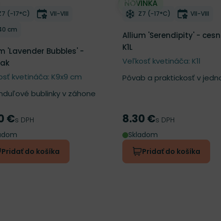
NOVINKA
ber do zoznamu želaní
Odober do zoznamu želan
Mrazuvzdornosť
Doba kvitnutia
Mrazuvzdornosť
Doba kvi
Z7 (-17°C)
VII-VIII
Z7 (-17°C)
VII-VIII
Výška rastliny
40 cm
Allium 'Serendipity' - ces
K1L
um 'Lavender Bubbles' -
Veľkosť kvetináča: K1l
nak
osť kvetináča: K9x9 cm
Pôvab a praktickosť v jed
nduľové bublinky v záhone
0 €
8.30 €
a
Cena
s DPH
s DPH
ladom
Skladom
Pridať do košíka
Pridať do košíka