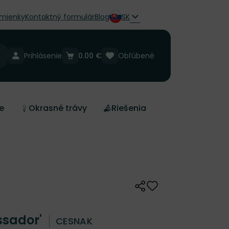
mienky
Kontaktný formulár
Blog
SK
Prihlásenie
0.00 €
Obľúbené
e
Okrasné trávy
Riešenia
Zdieľať
Odober do zoznamu 
ssador'
CESNAK