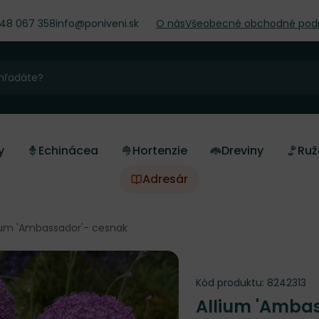
948 067 358
info@poniveni.sk
O nás
Všeobecné obchodné pod
y
Echinácea
Hortenzie
Dreviny
Ruž
Adresár
ium 'Ambassador'- cesnak
Kód produktu:
8242313
Allium 'Amba