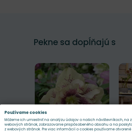
Pekne sa dopĺňajú s
Používame cookies
Môžeme ich umiestniť na analýzu údajov o našich návštevníkoch, na z
webových stránok, zobrazovanie prispôsobeného obsahu a na poskytov
z webových stránok. Pre viac informácií o cookies používame otvorené