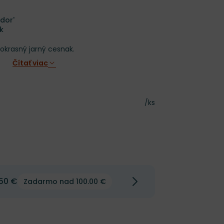
dor'
k
krasný jarný cesnak.
Čítať viac
Cena za kus
/ks
50 €
Zadarmo nad 100.00 €