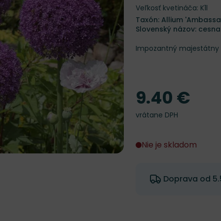
Veľkosť kvetináča: K1l
Taxón: Allium 'Ambassa
Slovenský názov: cesna
Impozantný majestátny o
9.40 €
Cena
vrátane DPH
Nie je skladom
Doprava od 5.