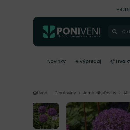
čiť na obsah
+421 
Hľadať
Novinky
Výpredaj
Trvalk
Úvod
Cibuľoviny
Jarné cibuľoviny
All