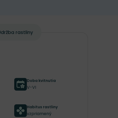
držba rastliny
Doba kvitnutia
V-VI
Habitus rastliny
vzpriamený