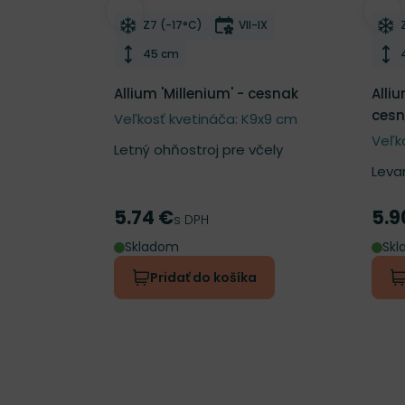
Odober do zoznamu želaní
Odo
Mrazuvzdornosť
Doba kvitnutia
Z7 (-17°C)
VII-IX
Výška rastliny
45 cm
Allium 'Millenium' - cesnak
Alli
ces
Veľkosť kvetináča: K9x9 cm
Veľk
Letný ohňostroj pre včely
Leva
5.74 €
5.9
Cena
Cen
s DPH
Skladom
Sk
Pridať do košíka