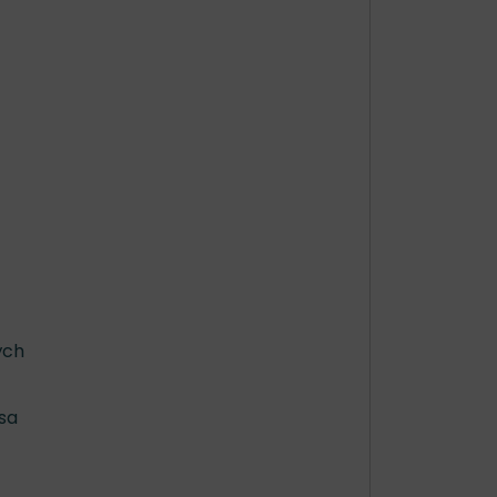
ých
 sa