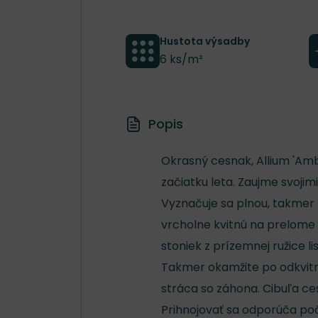
Hustota výsadby
6 ks/m²
Popis
Okrasný cesnak, Allium 'Amba
začiatku leta. Zaujme svojim
Vyznačuje sa plnou, takmer
vrcholne kvitnú na prelome 
stoniek z prízemnej ružice l
Takmer okamžite po odkvitnu
stráca so záhona. Cibuľa c
Prihnojovať sa odporúča poča