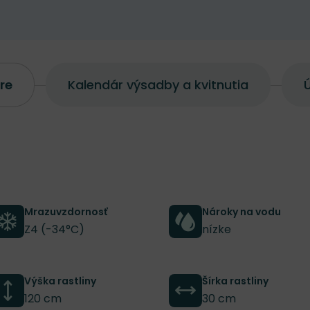
re
Kalendár výsadby a kvitnutia
Ú
Mrazuvzdornosť
Nároky na vodu
Z4 (-34°C)
nízke
Výška rastliny
Šírka rastliny
120 cm
30 cm