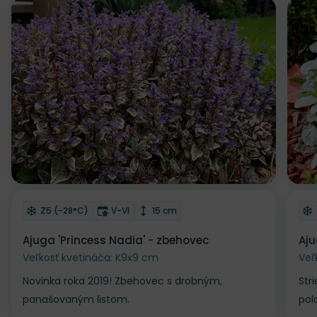
Odober do zoznamu želaní
Od
Mrazuvzdornosť
Doba kvitnutia
Výška rastliny
Z5 (-28°C)
V-VI
15 cm
Ajuga 'Princess Nadia' - zbehovec
Aju
Veľkosť kvetináča: K9x9 cm
Veľ
Novinka roka 2019! Zbehovec s drobným,
Str
panašovaným listom.
pol