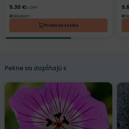
5.30 €
5.
Cena
s DPH
Ce
Skladom
S
Pridať do košíka
Pekne sa dopĺňajú s