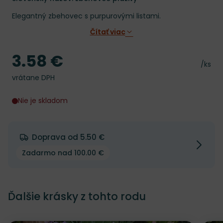
Elegantný zbehovec s purpurovými listami.
Čítať viac
3.58 €
Cena
Cena 
/ks
vrátane DPH
Nie je skladom
Doprava od 5.50 €
Zadarmo nad 100.00 €
Ďalšie krásky z tohto rodu