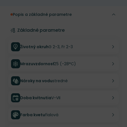
Popis a základné parametre
Základné parametre
Životný okruh
G 2-3, Fr 2-3
Mrazuvzdornosť
Z5 (-28°C)
Nároky na vodu
stredné
Doba kvitnutia
V-VII
Farba kvetu
fialová