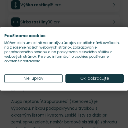
Výška rastliny
15 cm
Šírka rastliny
30 cm
Používame cookies
Habitus rastliny
pôdopokryvný
Môžeme ich umiestniť na analýzu údajov o našich návštevníkoch,
na zlepšenie našich webových stránok, zobrazovanie
prispôsobeného obsahu a na poskytovanie skvelého zážitku z
Hustota výsadby
12 ks/m²
webových stránok. Pre viac informácií o cookies používame
otvorené nastavenia.
Nároky na slnko
S, P
Nie, uprav
Ok, pokračujte
Popis
Ajuga reptans 'Atropurpurea' (zbehovec) je
výbornou, nízkou pôdopokryvnou trvalkou s
okrasným listom i kvetom. Lesklé listy sa držia pri
zemi, sprvu zelené, neskôr bordové skrášľujú záhradu