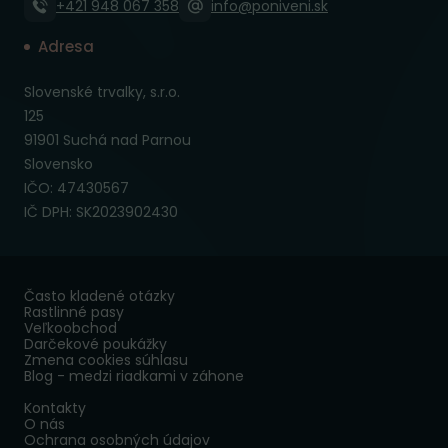
+421 948 067 358
info@poniveni.sk
Adresa
Slovenské trvalky, s.r.o.
125
91901 Suchá nad Parnou
Slovensko
IČO: 47430567
IČ DPH: SK2023902430
Často kladené otázky
Rastlinné pasy
Veľkoobchod
Darčekové poukážky
Zmena cookies súhlasu
Blog - medzi riadkami v záhone
Kontakty
O nás
Ochrana osobných údajov