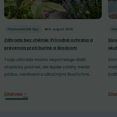
Pestovateľské tipy
04. august 2026
Pes
Záhrada bez chémie: Prírodná ochrana a
Slov
prevencia proti burine a škodcom
sku
Tvoja záhrada možno nepotrebuje ďalší
Snív
drastický postrek, ale lepšie vzťahy medzi
malý
pôdou, rastlinami a užitočnými živočíchmi...
baliť
Čítať viac
Číta