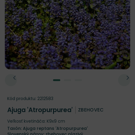
Kód produktu:
2212583
Ajuga 'Atropurpurea'
ZBEHOVEC
Veľkosť kvetináča: K9x9 cm
Taxón: Ajuga reptans 'Atropurpurea'
Slovenský názov: zbehovec plazivý