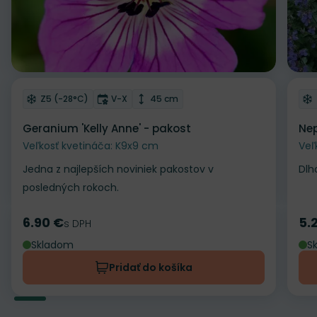
Odober do zoznamu želaní
Od
Mrazuvzdornosť
Doba kvitnutia
Výška rastliny
Z5 (-28°C)
V-X
45 cm
Geranium 'Kelly Anne' - pakost
Nep
Veľkosť kvetináča: K9x9 cm
Veľ
Jedna z najlepších noviniek pakostov v
Dlh
posledných rokoch.
6.90 €
5.
Cena
s DPH
Ce
Skladom
S
Pridať do košíka