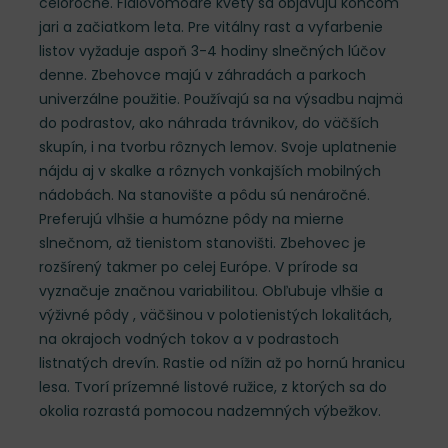
celoročne. Fialovomodré kvety sa objavujú koncom
jari a začiatkom leta. Pre vitálny rast a vyfarbenie
listov vyžaduje aspoň 3-4 hodiny slnečných lúčov
denne. Zbehovce majú v záhradách a parkoch
univerzálne použitie. Používajú sa na výsadbu najmä
do podrastov, ako náhrada trávnikov, do väčších
skupín, i na tvorbu rôznych lemov. Svoje uplatnenie
nájdu aj v skalke a rôznych vonkajších mobilných
nádobách. Na stanovište a pôdu sú nenáročné.
Preferujú vlhšie a humózne pôdy na mierne
slnečnom, až tienistom stanovišti. Zbehovec je
rozšírený takmer po celej Európe. V prírode sa
vyznačuje značnou variabilitou. Obľubuje vlhšie a
výživné pôdy , väčšinou v polotienistých lokalitách,
na okrajoch vodných tokov a v podrastoch
listnatých drevín. Rastie od nížin až po hornú hranicu
lesa. Tvorí prízemné listové ružice, z ktorých sa do
okolia rozrastá pomocou nadzemných výbežkov.