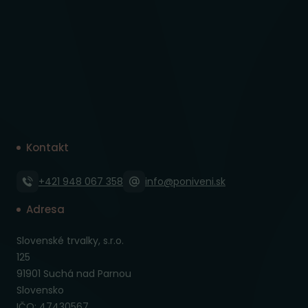
Kontakt
+421 948 067 358
info@poniveni.sk
Adresa
Slovenské trvalky, s.r.o.
125
91901 Suchá nad Parnou
Slovensko
IČO: 47430567