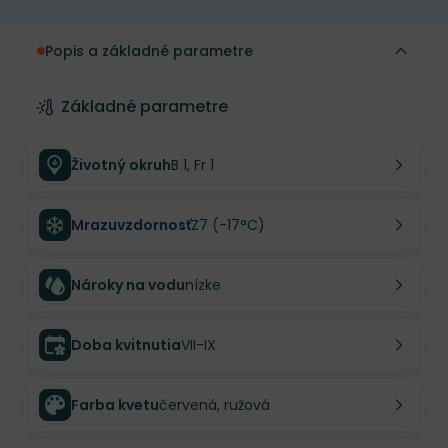
Popis a základné parametre
Základné parametre
Životný okruh
B 1, Fr 1
Mrazuvzdornosť
Z7 (-17°C)
Nároky na vodu
nízke
Doba kvitnutia
VII-IX
Farba kvetu
červená, ružová