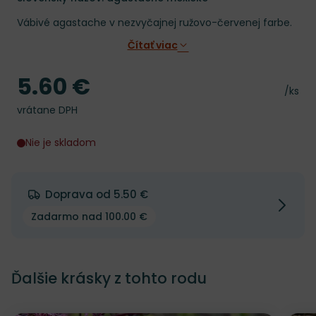
Vábivé agastache v nezvyčajnej ružovo-červenej farbe.
Čítať viac
5.60 €
Cena
Cena 
/ks
vrátane DPH
Nie je skladom
Doprava od 5.50 €
Zadarmo nad 100.00 €
Ďalšie krásky z tohto rodu