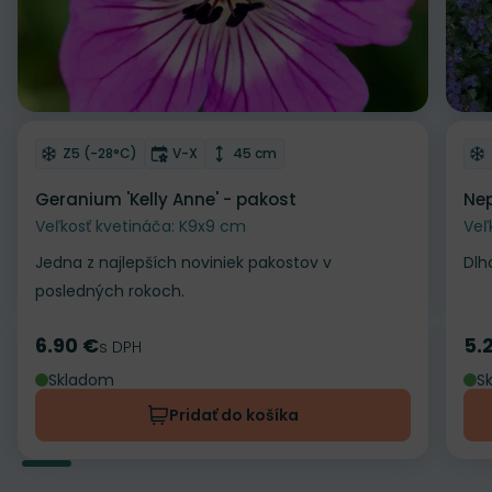
Odober do zoznamu želaní
Od
Mrazuvzdornosť
Doba kvitnutia
Výška rastliny
Z5 (-28°C)
V-X
45 cm
Geranium 'Kelly Anne' - pakost
Nep
Veľkosť kvetináča: K9x9 cm
Veľ
Jedna z najlepších noviniek pakostov v
Dlh
posledných rokoch.
6.90 €
5.
Cena
s DPH
Ce
Skladom
S
Pridať do košíka