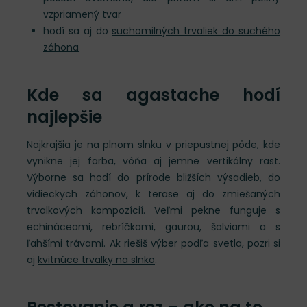
vzpriamený tvar
hodí sa aj do
suchomilných trvaliek do suchého
záhona
Kde sa agastache hodí
najlepšie
Najkrajšia je na plnom slnku v priepustnej pôde, kde
vynikne jej farba, vôňa aj jemne vertikálny rast.
Výborne sa hodí do prírode bližších výsadieb, do
vidieckych záhonov, k terase aj do zmiešaných
trvalkových kompozícií. Veľmi pekne funguje s
echináceami, rebríčkami, gaurou, šalviami a s
ľahšími trávami. Ak riešiš výber podľa svetla, pozri si
aj
kvitnúce trvalky na slnko
.