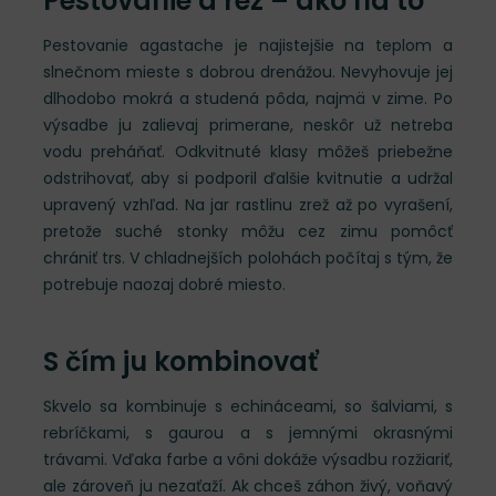
Pestovanie a rez – ako na to
Pestovanie agastache je najistejšie na teplom a
slnečnom mieste s dobrou drenážou. Nevyhovuje jej
dlhodobo mokrá a studená pôda, najmä v zime. Po
výsadbe ju zalievaj primerane, neskôr už netreba
vodu preháňať. Odkvitnuté klasy môžeš priebežne
odstrihovať, aby si podporil ďalšie kvitnutie a udržal
upravený vzhľad. Na jar rastlinu zrež až po vyrašení,
pretože suché stonky môžu cez zimu pomôcť
chrániť trs. V chladnejších polohách počítaj s tým, že
potrebuje naozaj dobré miesto.
S čím ju kombinovať
Skvelo sa kombinuje s echináceami, so šalviami, s
rebríčkami, s gaurou a s jemnými okrasnými
trávami. Vďaka farbe a vôni dokáže výsadbu rozžiariť,
ale zároveň ju nezaťaží. Ak chceš záhon živý, voňavý