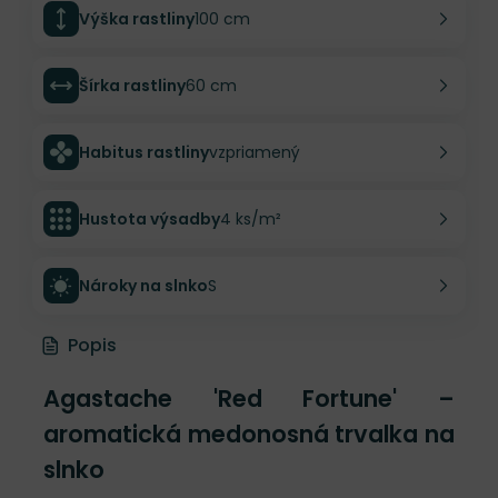
Výška rastliny
100 cm
Šírka rastliny
60 cm
Habitus rastliny
vzpriamený
Hustota výsadby
4 ks/m²
Nároky na slnko
S
Popis
Agastache 'Red Fortune' –
aromatická medonosná trvalka na
slnko