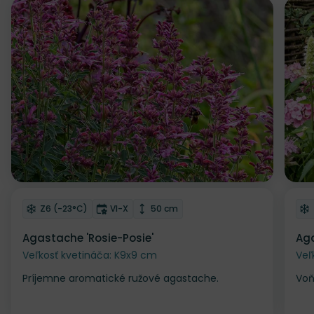
Z
Odober do zoznamu želaní
Od
Mrazuvzdornosť
Doba kvitnutia
Výška rastliny
Z6 (-23°C)
VI-X
50 cm
Agastache 'Rosie-Posie'
Aga
Veľkosť kvetináča: K9x9 cm
Veľ
Príjemne aromatické ružové agastache.
Voň