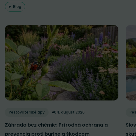
Blog
Pestovateľské tipy
04. august 2026
Pes
Záhrada bez chémie: Prírodná ochrana a
Slov
prevencia proti burine a škodcom
sku