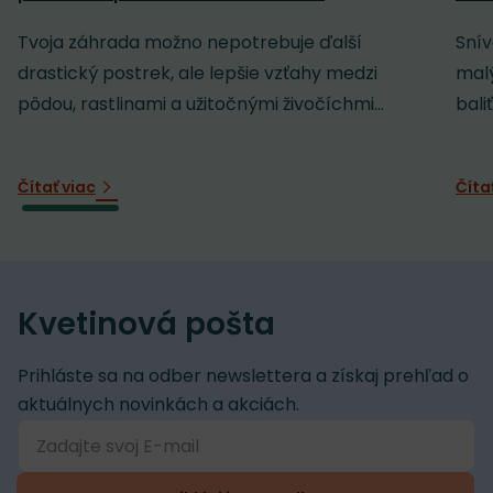
Tvoja záhrada možno nepotrebuje ďalší
Snív
drastický postrek, ale lepšie vzťahy medzi
malý
pôdou, rastlinami a užitočnými živočíchmi...
baliť
Čítať viac
Číta
Kvetinová pošta
Prihláste sa na odber newslettera a získaj prehľad o
aktuálnych novinkách a akciách.