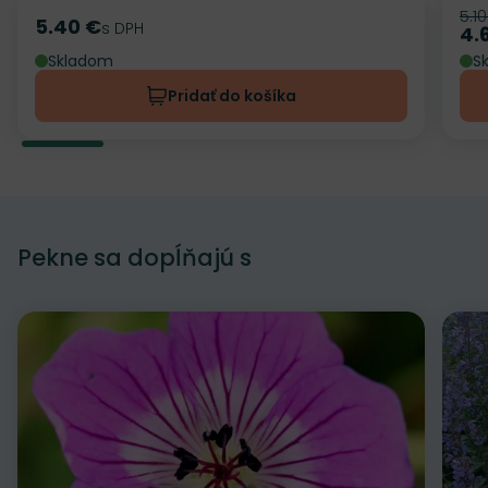
5.1
Pô
5.40 €
Cena
s DPH
4.
Ce
Skladom
S
Pridať do košíka
Pekne sa dopĺňajú s