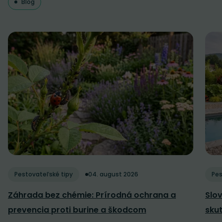
Blog
Pestovateľské tipy
04. august 2026
Pes
Záhrada bez chémie: Prírodná ochrana a
Slov
prevencia proti burine a škodcom
sku