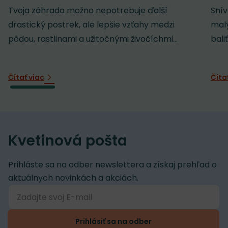
Tvoja záhrada možno nepotrebuje ďalší
Snív
drastický postrek, ale lepšie vzťahy medzi
malý
pôdou, rastlinami a užitočnými živočíchmi...
baliť
Čítať viac
Číta
Kvetinová pošta
Prihláste sa na odber newslettera a získaj prehľad o
aktuálnych novinkách a akciách.
Prihlásiť sa na odber