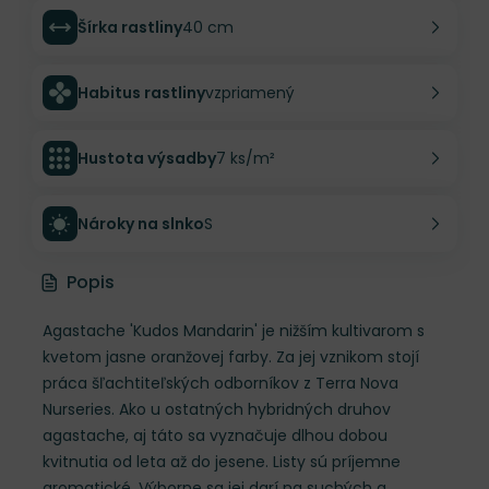
Šírka rastliny
40 cm
Habitus rastliny
vzpriamený
Hustota výsadby
7 ks/m²
Nároky na slnko
S
Popis
Agastache 'Kudos Mandarin' je nižším kultivarom s
kvetom jasne oranžovej farby. Za jej vznikom stojí
práca šľachtiteľských odborníkov z Terra Nova
Nurseries. Ako u ostatných hybridných druhov
agastache, aj táto sa vyznačuje dlhou dobou
kvitnutia od leta až do jesene. Listy sú príjemne
aromatické. Výborne sa jej darí na suchých a