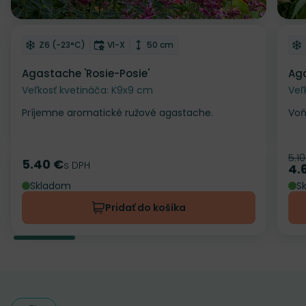
Z
Odober do zoznamu želaní
Od
Mrazuvzdornosť
Doba kvitnutia
Výška rastliny
Z6 (-23°C)
VI-X
50 cm
Agastache 'Rosie-Posie'
Aga
Veľkosť kvetináča: K9x9 cm
Veľ
Príjemne aromatické ružové agastache.
Voň
5.1
Pô
5.40 €
Cena
s DPH
4.
Ce
Skladom
S
Pridať do košíka