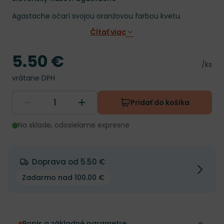
Agastache očarí svojou oranžovou farbou kvetu.
Čítať viac
5.50 €
Cena
Cena 
/ks
vrátane DPH
Pridať do košíka
Na sklade, odosielame expresne
Doprava od 5.50 €
Zadarmo nad 100.00 €
Popis a základné parametre