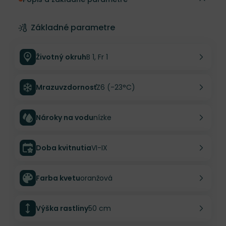
Základné parametre
Životný okruh
B 1, Fr 1
Mrazuvzdornosť
Z6 (-23°C)
Nároky na vodu
nízke
Doba kvitnutia
VI-IX
Farba kvetu
oranžová
Výška rastliny
50 cm