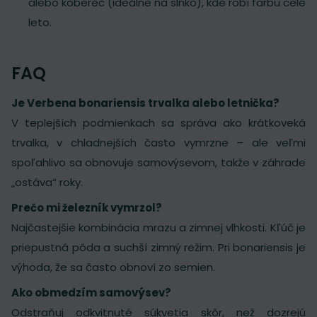
alebo koberec (ideálne na slnko), kde robí farbu celé
leto.
FAQ
Je Verbena bonariensis trvalka alebo letnička?
V teplejších podmienkach sa správa ako krátkoveká
trvalka, v chladnejších často vymrzne – ale veľmi
spoľahlivo sa obnovuje samovýsevom, takže v záhrade
„ostáva“ roky.
Prečo mi železník vymrzol?
Najčastejšie kombinácia mrazu a zimnej vlhkosti. Kľúč je
priepustná pôda a suchší zimný režim. Pri bonariensis je
výhoda, že sa často obnoví zo semien.
Ako obmedzím samovýsev?
Odstraňuj odkvitnuté súkvetia skôr, než dozrejú