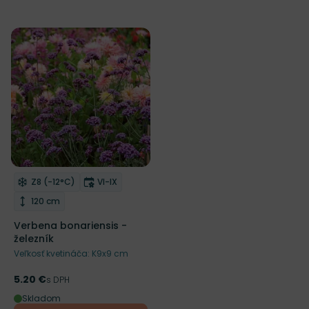
Mrazuvzdornosť
Doba kvitnutia
Z8 (-12°C)
VI-IX
Odober do zoznamu želaní
Výška rastliny
120 cm
Verbena bonariensis -
železník
Veľkosť kvetináča: K9x9 cm
5.20 €
Cena
s DPH
Skladom