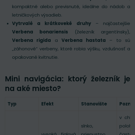
kompaktné alebo previsnuté, ideálne do nádob a
letničkových výsadieb.
Vytrvalé a krátkoveké druhy
– najčastejšie
Verbena bonariensis
(železník argentínsky),
Verbena rigida
a
Verbena hastata
– to sú
„záhonové“ verbeny, ktoré robia výšku, vzdušnosť a
opakované kvitnutie.
Mini navigácia: ktorý železník je
na aké miesto?
Typ
Efekt
Stanovište
Pozn
v chla
slnko,
poloh
vysoká „fialová
priepustno
často