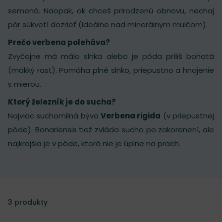
semená. Naopak, ak chceš prirodzenú obnovu, nechaj
pár súkvetí dozrieť (ideálne nad minerálnym mulčom).
Prečo verbena poleháva?
Zvyčajne má málo slnka alebo je pôda príliš bohatá
(mäkký rast). Pomáha plné slnko, priepustno a hnojenie
s mierou.
Ktorý železník je do sucha?
Najviac suchomilná býva
Verbena rigida
(v priepustnej
pôde). Bonariensis tiež zvláda sucho po zakorenení, ale
najkrajšia je v pôde, ktorá nie je úplne na prach.
3
produkty