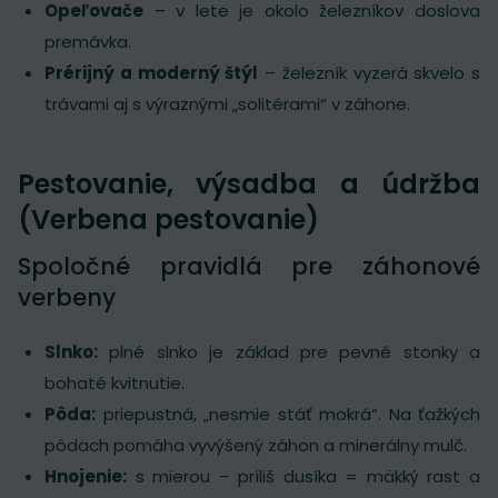
Opeľovače
– v lete je okolo železníkov doslova
premávka.
Prérijný a moderný štýl
– železník vyzerá skvelo s
trávami aj s výraznými „solitérami“ v záhone.
Pestovanie, výsadba a údržba
(Verbena pestovanie)
Spoločné pravidlá pre záhonové
verbeny
Slnko:
plné slnko je základ pre pevné stonky a
bohaté kvitnutie.
Pôda:
priepustná, „nesmie stáť mokrá“. Na ťažkých
pôdach pomáha vyvýšený záhon a minerálny mulč.
Hnojenie:
s mierou – príliš dusíka = mäkký rast a