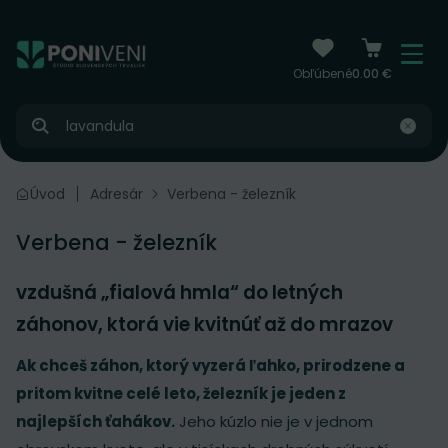
čiť na obsah
Menu
Obľúbené
0.00 €
Hľadať
Úvod
Adresár
Verbena - železník
Verbena - železník
vzdušná „fialová hmla“ do letných
záhonov, ktorá vie kvitnúť až do mrazov
Ak chceš záhon, ktorý vyzerá ľahko, prirodzene a
pritom kvitne celé leto, železník je jeden z
najlepších ťahákov.
Jeho kúzlo nie je v jednom