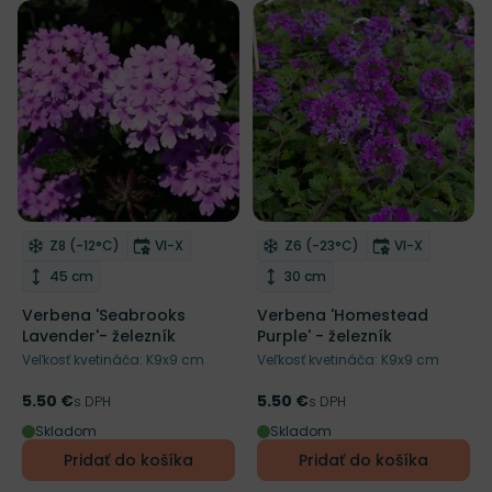
Mrazuvzdornosť
Doba kvitnutia
Mrazuvzdornosť
Doba kvitnut
Z8 (-12°C)
VI-X
Z6 (-23°C)
VI-X
Odober do zoznamu želaní
Odober do zoznamu želaní
Výška rastliny
Výška rastliny
45 cm
30 cm
Verbena 'Seabrooks
Verbena 'Homestead
Lavender'- železník
Purple' - železník
Veľkosť kvetináča: K9x9 cm
Veľkosť kvetináča: K9x9 cm
5.50 €
5.50 €
Cena
s DPH
Cena
s DPH
Skladom
Skladom
Pridať do košíka
Pridať do košíka