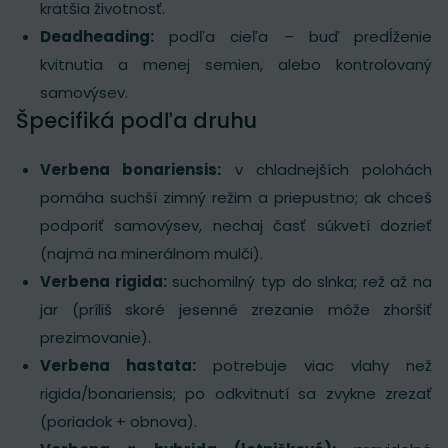
kratšia životnosť.
Deadheading:
podľa cieľa – buď predĺženie
kvitnutia a menej semien, alebo kontrolovaný
samovýsev.
Špecifiká podľa druhu
Verbena bonariensis:
v chladnejších polohách
pomáha suchší zimný režim a priepustno; ak chceš
podporiť samovýsev, nechaj časť súkvetí dozrieť
(najmä na minerálnom mulči).
Verbena rigida:
suchomilný typ do slnka; rež až na
jar (príliš skoré jesenné zrezanie môže zhoršiť
prezimovanie).
Verbena hastata:
potrebuje viac vlahy než
rigida/bonariensis; po odkvitnutí sa zvykne zrezať
(poriadok + obnova).