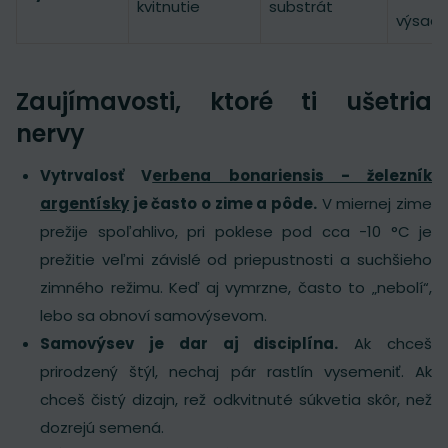
kvitnutie
substrát
výsadi
Zaujímavosti, ktoré ti ušetria
nervy
Vytrvalosť V
erbena bonariensis - železník
argentísky
je často o zime a pôde.
V miernej zime
prežije spoľahlivo, pri poklese pod cca -10 °C je
prežitie veľmi závislé od priepustnosti a suchšieho
zimného režimu. Keď aj vymrzne, často to „nebolí“,
lebo sa obnoví samovýsevom.
Samovýsev je dar aj disciplína.
Ak chceš
prirodzený štýl, nechaj pár rastlín vysemeniť. Ak
chceš čistý dizajn, rež odkvitnuté súkvetia skôr, než
dozrejú semená.