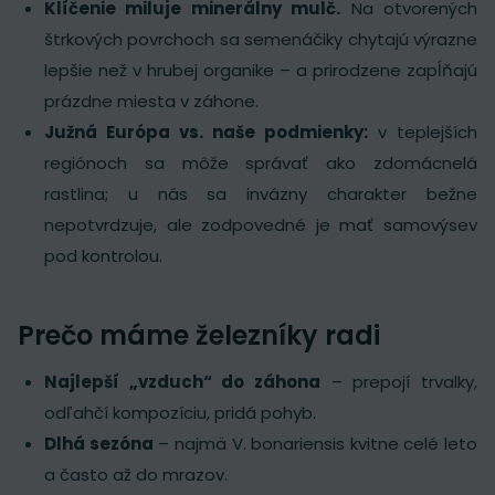
Klíčenie miluje minerálny mulč.
Na otvorených
štrkových povrchoch sa semenáčiky chytajú výrazne
lepšie než v hrubej organike – a prirodzene zapĺňajú
prázdne miesta v záhone.
Južná Európa vs. naše podmienky:
v teplejších
regiónoch sa môže správať ako zdomácnelá
rastlina; u nás sa invázny charakter bežne
nepotvrdzuje, ale zodpovedné je mať samovýsev
pod kontrolou.
Prečo máme železníky radi
Najlepší „vzduch“ do záhona
– prepojí trvalky,
odľahčí kompozíciu, pridá pohyb.
Dlhá sezóna
– najmä V. bonariensis kvitne celé leto
a často až do mrazov.