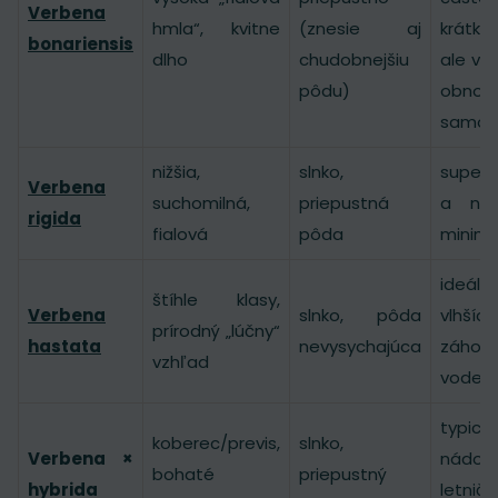
Verbena
hmla“, kvitne
(znesie aj
krátko
bonariensis
dlho
chudobnejšiu
ale vý
pôdu)
obnovu
samov
nižšia,
slnko,
super 
Verbena
suchomilná,
priepustná
a na 
rigida
fialová
pôda
minim
ideá
štíhle klasy,
Verbena
slnko, pôda
vlhších
prírodný „lúčny“
hastata
nevysychajúca
záhon
vzhľad
vode
typi
koberec/previs,
slnko,
Verbena ×
nád
bohaté
priepustný
hybrida
letnič