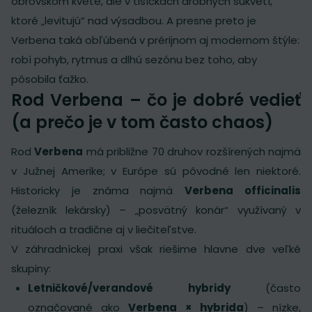
obrovskom kvete, ale v tisíckach drobných súkvetí,
ktoré „levitujú“ nad výsadbou. A presne preto je
Verbena taká obľúbená v prérijnom aj modernom štýle:
robí pohyb, rytmus a dlhú sezónu bez toho, aby
pôsobila ťažko.
Rod Verbena – čo je dobré vedieť
(a prečo je v tom často chaos)
Rod
Verbena
má približne 70 druhov rozšírených najmä
v Južnej Amerike; v Európe sú pôvodné len niektoré.
Historicky je známa najmä
Verbena officinalis
(železník lekársky) – „posvätný konár“ využívaný v
rituáloch a tradične aj v liečiteľstve.
V záhradníckej praxi však riešime hlavne dve veľké
skupiny:
Letničkové/verandové hybridy
(často
označované ako
Verbena × hybrida
) – nízke,