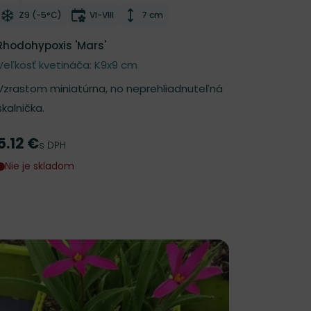
Odober do zoznamu želaní
Mrazuvzdornosť
Doba kvitnutia
Výška rastliny
Z9 (-5°C)
VI-VIII
7 cm
Rhodohypoxis 'Mars'
Veľkosť kvetináča: K9x9 cm
Vzrastom miniatúrna, no neprehliadnuteľná
skalnička.
5.12 €
Cena
s DPH
Nie je skladom