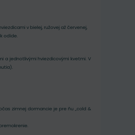
viezdicami v bielej, ružovej až červenej,
k odíde.
mi a jednotlivými hviezdicovými kvetmi. V
nutia).
počas zimnej dormancie je pre ňu „cold &
 premokrenie.