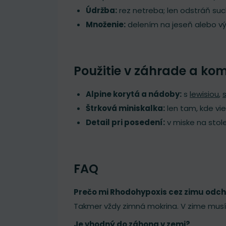
Údržba:
rez netreba; len odstráň suc
Množenie:
delením na jeseň alebo v
Použitie v záhrade a ko
Alpine korytá a nádoby:
s
lewisiou
,
Štrková miniskalka:
len tam, kde vi
Detail pri posedení:
v miske na stole/
FAQ
Prečo mi Rhodohypoxis cez zimu odc
Takmer vždy zimná mokrina. V zime musí
Je vhodný do záhona v zemi?