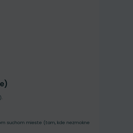
ie)
).
enom suchom mieste (tam, kde nezmokne