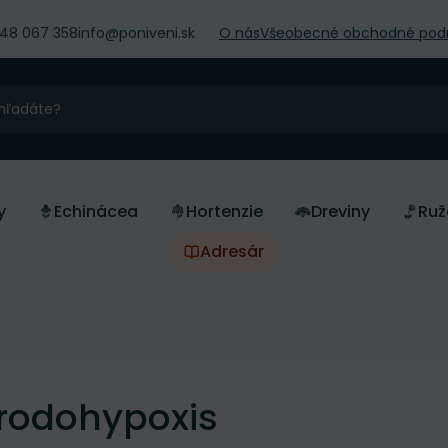
948 067 358
info@poniveni.sk
O nás
Všeobecné obchodné pod
y
Echinácea
Hortenzie
Dreviny
Ruž
Adresár
rodohypoxis