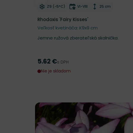
Odober do zoznamu želaní
Mrazuvzdornosť
Doba kvitnutia
Výška rastliny
Z9 (-5°C)
VI-VIII
25 cm
Rhodoxis 'Fairy Kisses'
Veľkosť kvetináča: K9x9 cm
Jemne ružová zberateľská skalnička.
5.62 €
Cena
s DPH
Nie je skladom