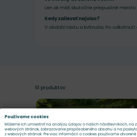
Len ak máš skutočne priepustné miesto a
Kedy zalievať najviac?
V období rastu a kvitnutia. Po odkvitnutí 
10
produktov
Používame cookies
Môžeme ich umiestniť na analýzu údajov o našich návštevníkoch, na z
webových stránok, zobrazovanie prispôsobeného obsahu a na poskytov
z webových stránok. Pre viac informácií o cookies používame otvorené