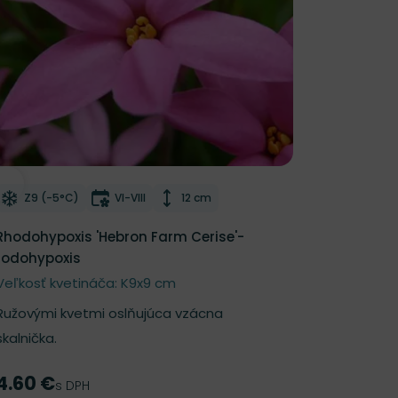
Odober do zoznamu želaní
Mrazuvzdornosť
Doba kvitnutia
Výška rastliny
Z9 (-5°C)
VI-VIII
12 cm
Rhodohypoxis 'Hebron Farm Cerise'-
rodohypoxis
Veľkosť kvetináča: K9x9 cm
Ružovými kvetmi oslňujúca vzácna
skalnička.
4.60 €
Cena
s DPH