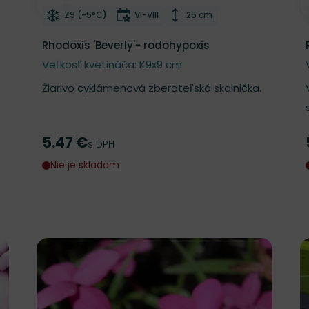
Odober do zoznamu želaní
Mrazuvzdornosť
Doba kvitnutia
Výška rastliny
Z9 (-5°C)
VI-VIII
25 cm
Rhodoxis 'Beverly'- rodohypoxis
Veľkosť kvetináča: K9x9 cm
Žiarivo cyklámenová zberateľská skalnička.
5.47 €
Cena
s DPH
Nie je skladom