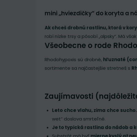
mini „hviezdičky“ do koryta a n
Ak chceš drobnú rastlinu, ktorá v kor
robí nízke trsy a pôsobí „alpsky“. Má však
Všeobecne o rode Rhodo
Rhodohypoxis sú drobné,
hľuznaté (co
sortimente sa najčastejšie stretneš s
Rh
Zaujímavosti (najdôleži
Leto chce vlahu, zima chce sucho.
wet“ doslova smrteľné.
Je to typická rastlina do nádob a k
Substrát má byť
mierne kyslý až ne