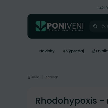
čiť na obsah
+421 
Hľadať
Novinky
Výpredaj
Trvalk
Úvod
Adresár
Rhodohypoxis - 