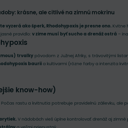
ádoby: krásne, ale citlivé na zimnú mokrinu
yte vyzerá ako šperk, Rhodohypoxis je presne ono.
Kvitne h
 jasné pravidlo:
v zime musí byť sucho a drenáž ostrá
– ina
hypoxis
rmous) trvalky
pôvodom z Južnej Afriky, s trávovitými lista
odohypoxis baurii
a kultivarmi (rôzne farby a intenzita kvit
tejšie know-how)
Počas rastu a kvitnutia potrebuje pravidelnú zálievku, ale 
orytiek.
V nádobách vieš úplne kontrolovať drenáž aj zimné
utrálny
a veľmi priepustný.