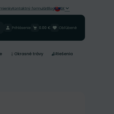
mienky
Kontaktný formulár
Blog
SK
Prihlásenie
0.00 €
Obľúbené
e
Okrasné trávy
Riešenia