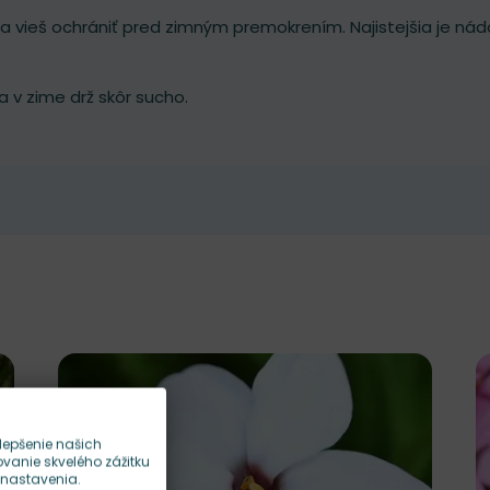
 vieš ochrániť pred zimným premokrením. Najistejšia je nád
a v zime drž skôr sucho.
lepšenie našich
anie skvelého zážitku
 nastavenia.