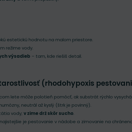
sokú estetickú hodnotu na malom priestore.
om režime vody.
ych výsadieb
– tam, kde riešiš detail.
tarostlivosť (rhodohypoxis pestovan
úcom lete môže polotieň pomôcť, ak substrát rýchlo vysychá
 humózny, neutrál až kyslý (štrk je povinný).
tátia vody;
v zime drž skôr sucho
.
najistejšie je pestovanie v nádobe a zimovanie na chrán