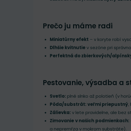
Prečo ju máme radi
Miniatúrny efekt
– v koryte robí vy
Dlhšie kvitnutie
v sezóne pri správn
Perfektná do zbierkových/alpínsk
Pestovanie, výsadba a s
Svetlo:
plné slnko až polotieň (v hor
Pôda/substrát:
veľmi priepustný
,
Zálievka:
v lete pravidelne, ale bez s
Zimovanie v našich podmienkach:
a nepremŕza v mokrom substráte).