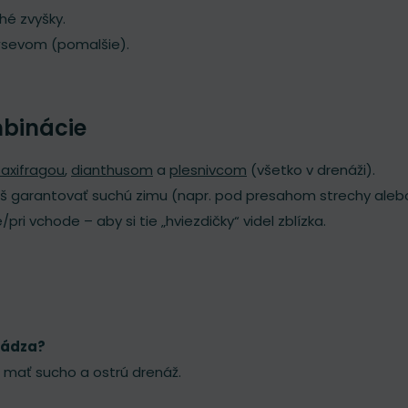
hé zvyšky.
ýsevom (pomalšie).
mbinácie
saxifragou
,
dianthusom
a
plesnivcom
(všetko v drenáži).
eš garantovať suchú zimu (napr. pod presahom strechy alebo 
pri vchode – aby si tie „hviezdičky“ videl zblízka.
hádza?
 mať sucho a ostrú drenáž.