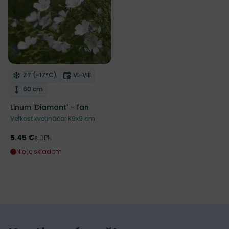
Mrazuvzdornosť
Doba kvitnutia
Z7 (-17°C)
VI-VIII
Odober do zoznamu želaní
Výška rastliny
60 cm
Linum 'Diamant' - ľan
Veľkosť kvetináča: K9x9 cm
5.45 €
Cena
s DPH
Nie je skladom