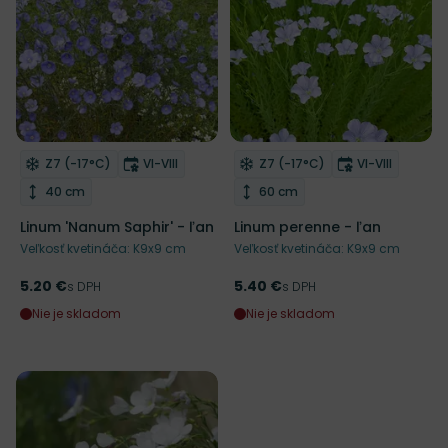
Mrazuvzdornosť
Doba kvitnutia
Mrazuvzdornosť
Doba kvitnut
Z7 (-17°C)
VI-VIII
Z7 (-17°C)
VI-VIII
Odober do zoznamu želaní
Odober do zoznamu želaní
Výška rastliny
Výška rastliny
40 cm
60 cm
Linum 'Nanum Saphir' - ľan
Linum perenne - ľan
Veľkosť kvetináča: K9x9 cm
Veľkosť kvetináča: K9x9 cm
5.20 €
5.40 €
Cena
s DPH
Cena
s DPH
Nie je skladom
Nie je skladom