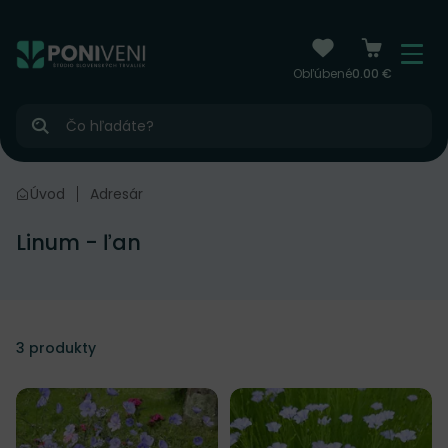
čiť na obsah
Menu
Obľúbené
0.00 €
Hľadať
Úvod
Adresár
Linum - ľan
3
produkty