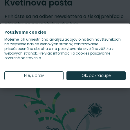
Kvetinová pošta
Prihláste sa na odber newslettera a získaj prehľad o
aktuálnych novinkách a akciách.
Používame cookies
Môžeme ich umiestniť na analýzu údajov o našich návštevníkoch,
na zlepšenie našich webových stránok, zobrazovanie
Prihlásiť sa na odber
prispôsobeného obsahu a na poskytovanie skvelého zážitku z
webových stránok. Pre viac informácií o cookies používame
otvorené nastavenia.
Súhlasím s posielaním pravidelného newslettra na
uvedenú adresu.
*
Nie, uprav
Ok, pokračujte