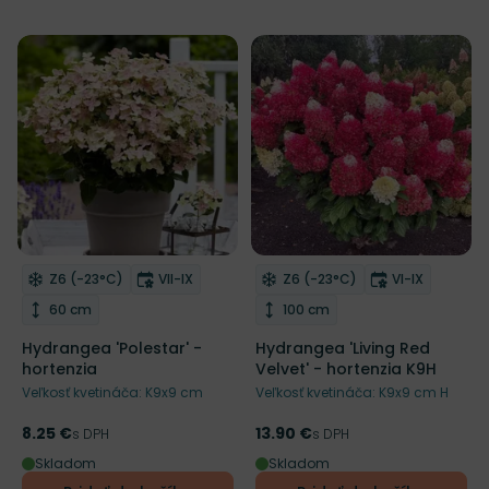
Living Creation
Mrazuvzdornosť
Doba kvitnutia
Mrazuvzdornosť
Doba kvitnut
Z6 (-23°C)
VII-IX
Z6 (-23°C)
VI-IX
Odober do zoznamu želaní
Odober do zoznamu želaní
Výška rastliny
Výška rastliny
60 cm
100 cm
Hydrangea 'Polestar' -
Hydrangea 'Living Red
hortenzia
Velvet' - hortenzia K9H
Veľkosť kvetináča: K9x9 cm
Veľkosť kvetináča: K9x9 cm H
8.25 €
13.90 €
Cena
s DPH
Cena
s DPH
Skladom
Skladom