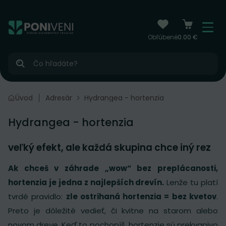
čiť na obsah
Menu
Obľúbené
0.00 €
Hľadať
Úvod
Adresár
Hydrangea - hortenzia
Hydrangea - hortenzia
veľký efekt, ale každá skupina chce iný rez
Ak chceš v záhrade „wow“ bez preplácanosti,
hortenzia je jedna z najlepších drevín.
Lenže tu platí
tvrdé pravidlo:
zle ostrihaná hortenzia = bez kvetov
.
Preto je dôležité vedieť, či kvitne na starom alebo
novom dreve. Keď to pochopíš, hortenzie sú prekvapivo