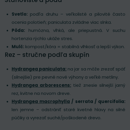
Svetlo:
podľa druhu – veľkolisté a pilovité často
ocenia polotieň; paniculata zvládne viac slnka.
Pôda:
humózna, vlhká, ale priepustná. V suchu
hortenzia rýchlo ukáže stres.
Mulč:
kompost/kôra = stabilná vlhkosť a lepší výkon.
Rez – stručne podľa skupín
Hydrangea paniculata:
na jar sa môže zrezať späť
(silnejšie) pre pevné nové výhony a veľké metliny.
Hydrangea arborescens:
tiež znesie silnejší jarný
rez, kvitne na novom dreve.
Hydrangea macrophylla
/ serrata / quercifolia:
len jemne – odstrániť staré kvetné hlavy na silné
púčiky a vyrezať suché/poškodené drevo.