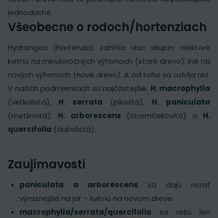
jednoduché.
Všeobecne o rodoch/hortenziach
Hydrangea (hortenzia) zahŕňa viac skupín: niektoré
kvitnú na minuloročných výhonoch (staré drevo), iné na
nových výhonoch (nové drevo). A od toho sa odvíja rez.
V našich podmienkach sú najčastejšie:
H. macrophylla
(veľkolistá),
H. serrata
(pilovitá),
H. paniculata
(metlinatá),
H. arborescens
(stromčekovitá) a
H.
quercifolia
(dubolistá).
Zaujímavosti
paniculata a arborescens
sa dajú rezať
výraznejšie na jar – kvitnú na novom dreve.
macrophylla/serrata/quercifolia
sa režú len