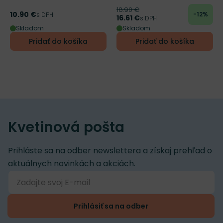
18.90 €
Pôvodná cena
10.90 €
-12%
Cena
s DPH
16.61 €
Cena
s DPH
Skladom
Skladom
Pridať do košíka
Pridať do košíka
Kvetinová pošta
Prihláste sa na odber newslettera a získaj prehľad o
aktuálnych novinkách a akciách.
Prihlásiť sa na odber