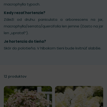
macrophylla typoch.
Kedy rezať hortenzie?
Záleží od druhu: paniculata a arborescens na jar,
macrophylla/serrata/quercifolia len jemne (často na jar
len „upratať“).
Je hortenzia do tieňa?
Skôr do polotieňa. V hlbokom tieni bude kvitnúť slabšie.
12
produktov