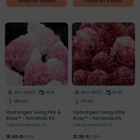
Pridať do košíka
Pridať do košíka
Living Creation
Living Creation
Mrazuvzdornosť
Doba kvitnutia
Mrazuvzdornosť
Doba kvitnut
Z6 (-23°C)
VI-IX
Z6 (-23°C)
VI-IX
Odober do zoznamu želaní
Odober do zoznamu želaní
Výška rastliny
Výška rastliny
130 cm
70 cm
Hydrangea 'Living Pink &
Hydrangea 'Living Little
Rose'® - hortenzia K1L
Rosy'® - hortenzia K1L
Veľkosť kvetináča: K1l
Veľkosť kvetináča: K1l
16.40 €
12.90 €
Cena
s DPH
Cena
s DPH