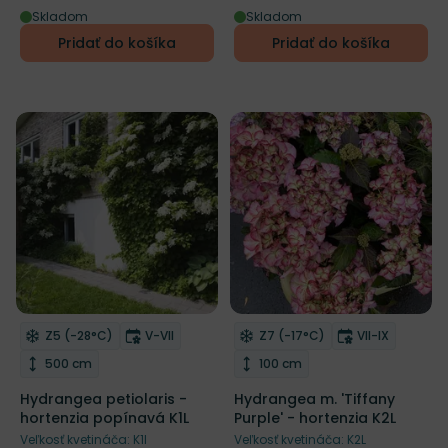
Skladom
Skladom
Pridať do košíka
Pridať do košíka
Zľava
Mrazuvzdornosť
Doba kvitnutia
Mrazuvzdornosť
Doba kvitnut
Z5 (-28°C)
V-VII
Z7 (-17°C)
VII-IX
Odober do zoznamu želaní
Odober do zoznamu želaní
Výška rastliny
Výška rastliny
500 cm
100 cm
Hydrangea petiolaris -
Hydrangea m. 'Tiffany
hortenzia popínavá K1L
Purple' - hortenzia K2L
Veľkosť kvetináča: K1l
Veľkosť kvetináča: K2L