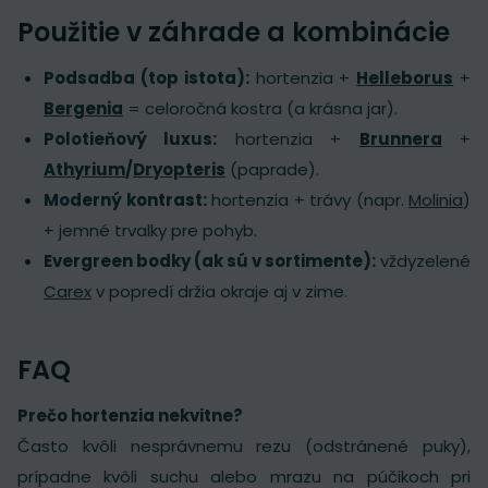
Použitie v záhrade a kombinácie
Podsadba (top istota):
hortenzia +
Helleborus
+
Bergenia
= celoročná kostra (a krásna jar).
Polotieňový luxus:
hortenzia +
Brunnera
+
Athyrium
/
Dryopteris
(paprade).
Moderný kontrast:
hortenzia + trávy (napr.
Molinia
)
+ jemné trvalky pre pohyb.
Evergreen bodky (ak sú v sortimente):
vždyzelené
Carex
v popredí držia okraje aj v zime.
FAQ
Prečo hortenzia nekvitne?
Často kvôli nesprávnemu rezu (odstránené puky),
prípadne kvôli suchu alebo mrazu na púčikoch pri