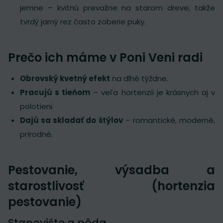
jemne – kvitnú prevažne na starom dreve, takže
tvrdý jarný rez často zoberie puky.
Prečo ich máme v Poni Veni radi
Obrovský kvetný efekt
na dlhé týždne.
Pracujú s tieňom
– veľa hortenzií je krásnych aj v
polotieni.
Dajú sa skladať do štýlov
– romantické, moderné,
prírodné.
Pestovanie, výsadba a
starostlivosť (hortenzia
pestovanie)
Stanovište a pôda