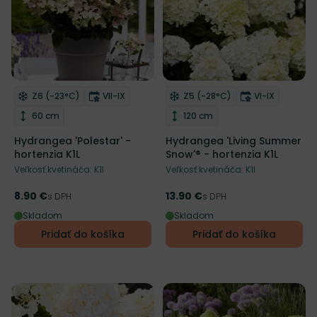
Living Creation
Mrazuvzdornosť
Doba kvitnutia
Mrazuvzdornosť
Doba kvitnut
Z6 (-23°C)
VII-IX
Z5 (-28°C)
VI-IX
Odober do zoznamu želaní
Odober do zoznamu želaní
Výška rastliny
Výška rastliny
60 cm
120 cm
Hydrangea 'Polestar' -
Hydrangea 'Living Summer
hortenzia K1L
Snow'® - hortenzia K1L
Veľkosť kvetináča: K1l
Veľkosť kvetináča: K1l
8.90 €
13.90 €
Cena
s DPH
Cena
s DPH
Skladom
Skladom
Pridať do košíka
Pridať do košíka