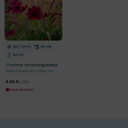
NOVINKA
Mrazuvzdornosť
Doba kvitnutia
Z8 (-12°C)
VII-VIII
Odober do zoznamu želaní
Výška rastliny
50 cm
Cosmos atrosanguineus
Veľkosť kvetináča: K9x9 cm
5.50 €
Cena
s DPH
Nie je skladom