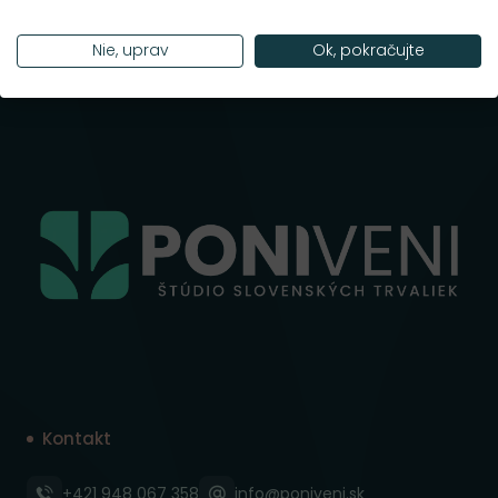
Nie, uprav
Ok, pokračujte
Kontakt
+421 948 067 358
info@poniveni.sk