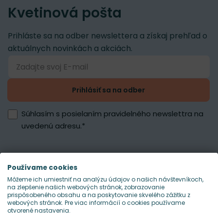
Kvetinová pošta
Prihláste sa na odber newslettera a získaj prehľad o
aktuálnych novinkách a akciách.
Prihlásiť sa na odber
Súhlasím s posielaním pravidelného newslettra na
uvedenú adresu.
*
Používame cookies
Môžeme ich umiestniť na analýzu údajov o našich návštevníkoch,
na zlepšenie našich webových stránok, zobrazovanie
prispôsobeného obsahu a na poskytovanie skvelého zážitku z
webových stránok. Pre viac informácií o cookies používame
otvorené nastavenia.