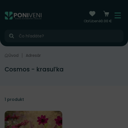
čiť na obsah
Menu
Obľúbené
0.00 €
Hľadať
Úvod
Adresár
Cosmos - krasuľka
1
produkt