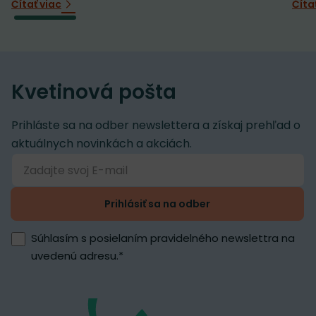
Čítať viac
Číta
Kvetinová pošta
Prihláste sa na odber newslettera a získaj prehľad o
aktuálnych novinkách a akciách.
Prihlásiť sa na odber
Súhlasím s posielaním pravidelného newslettra na
uvedenú adresu.
*