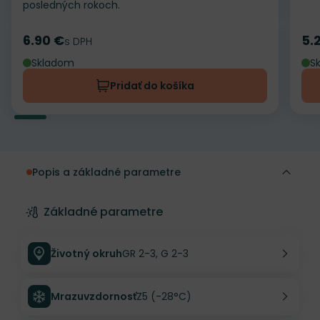
posledných rokoch.
6.90 €
5.
Cena
s DPH
Ce
Skladom
S
Pridať do košíka
Popis a základné parametre
Základné parametre
Životný okruh
GR 2-3, G 2-3
Mrazuvzdornosť
Z5 (-28°C)