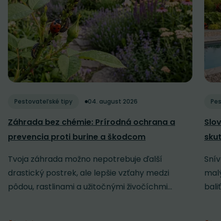
Pestovateľské tipy
04. august 2026
Pes
Záhrada bez chémie: Prírodná ochrana a
Slov
prevencia proti burine a škodcom
sku
Tvoja záhrada možno nepotrebuje ďalší
Snív
drastický postrek, ale lepšie vzťahy medzi
malý
pôdou, rastlinami a užitočnými živočíchmi...
baliť