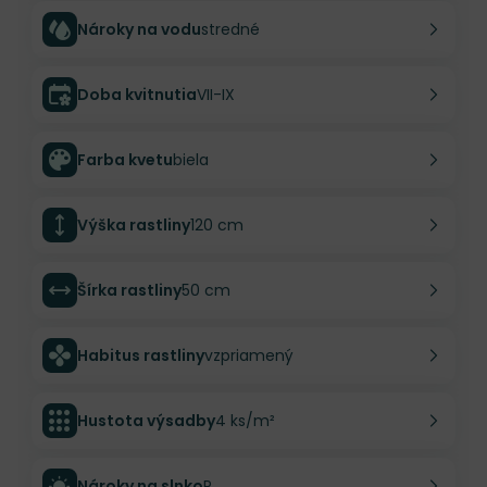
Nároky na vodu
stredné
Doba kvitnutia
VII-IX
Farba kvetu
biela
Výška rastliny
120 cm
Šírka rastliny
50 cm
Habitus rastliny
vzpriamený
Hustota výsadby
4 ks/m²
Nároky na slnko
P