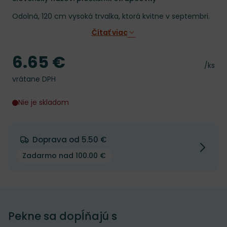
Odolná, 120 cm vysoká trvalka, ktorá kvitne v septembri.
Čítať viac
6.65 €
Cena
Cena 
/ks
vrátane DPH
Nie je skladom
Doprava od 5.50 €
Zadarmo nad 100.00 €
Pekne sa dopĺňajú s