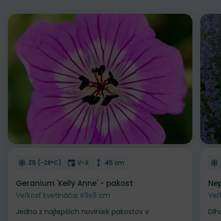
Odober do zoznamu želaní
Od
Mrazuvzdornosť
Doba kvitnutia
Výška rastliny
Z5 (-28°C)
V-X
45 cm
Geranium 'Kelly Anne' - pakost
Nep
Veľkosť kvetináča: K9x9 cm
Veľ
Jedna z najlepších noviniek pakostov v
Dlh