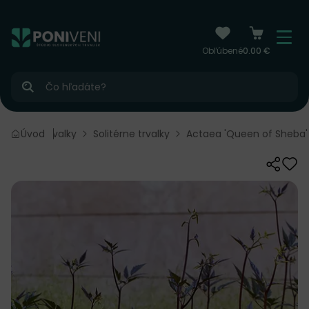
čiť na obsah
Menu
Obľúbené
0.00 €
Hľadať
Kvitnúce trvalky
Úvod
Solitérne trvalky
Actaea 'Queen of Sheba' -
Zdieľať
Odo