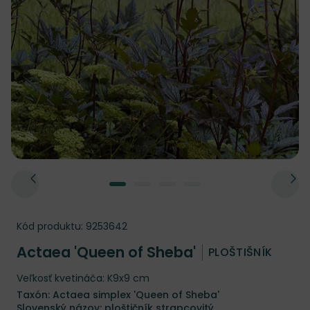
Kód produktu:
9253642
Actaea 'Queen of Sheba'
PLOŠTIŠNÍK
Veľkosť kvetináča: K9x9 cm
Taxón: Actaea simplex 'Queen of Sheba'
Slovenský názov: ploštičník strapcovitý