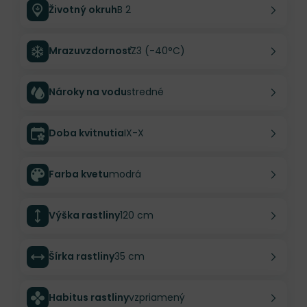
Životný okruh
B 2
Mrazuvzdornosť
Z3 (-40°C)
Nároky na vodu
stredné
Doba kvitnutia
IX-X
Farba kvetu
modrá
Výška rastliny
120 cm
Šírka rastliny
35 cm
Habitus rastliny
vzpriamený