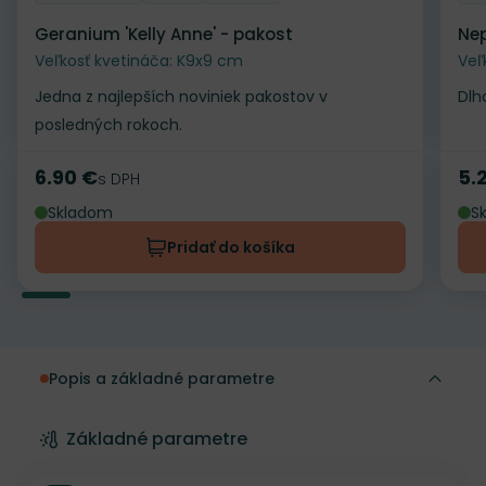
Geranium 'Kelly Anne' - pakost
Nep
Veľkosť kvetináča: K9x9 cm
Veľ
Jedna z najlepších noviniek pakostov v
Dlh
posledných rokoch.
6.90 €
5.
Cena
s DPH
Ce
Skladom
S
Pridať do košíka
Popis a základné parametre
Základné parametre