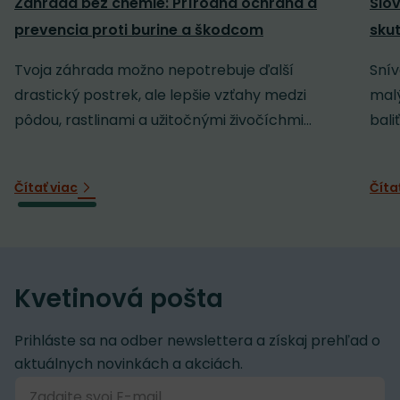
Záhrada bez chémie: Prírodná ochrana a
Slov
prevencia proti burine a škodcom
sku
Tvoja záhrada možno nepotrebuje ďalší
Snív
drastický postrek, ale lepšie vzťahy medzi
malý
pôdou, rastlinami a užitočnými živočíchmi...
baliť
Čítať viac
Číta
Kvetinová pošta
Prihláste sa na odber newslettera a získaj prehľad o
aktuálnych novinkách a akciách.