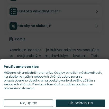
Hustota výsadby
8 ks/m²
Nároky na slnko
S, P
Popis
Aconitum 'Bocolor' - je kultivar prilbice vyznačujúcej
sa dvojfarebným modro-bielym kvetom. Tieto
súkvetia sú najkrajšie až na konci trvalkovej sezóny -
Používame cookies
v septembri a októbri.
Môžeme ich umiestniť na analýzu údajov o našich návštevníkoch,
na zlepšenie našich webových stránok, zobrazovanie
Sú vhodné k rezu. Počas celej sezóny pôsobí
prispôsobeného obsahu a na poskytovanie skvelého zážitku z
webových stránok. Pre viac informácií o cookies používame
svetlými listami. Prilbica vyžaduje vlhšie a výživné
otvorené nastavenia.
pôdy, slnečné alebo polotienisté stanovište.
Manipulovať s rastlinou by sa malo v rukaviciach,
pretože je jedovatá.
Nie, uprav
Ok, pokračujte