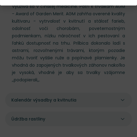
Využíva sa v čínskej medicíne. Patrí k trvalkám AGM
- Award of Garden Merit. AGM zahŕňa overené kvality
kultivaru - vytrvalosť v kvitnutí a stálosť farieb,
odolnosť voči chorobám, poveternostným
podmienkam, nízku náročnosť v ich pestovaní a
ľahkú dostupnosť na trhu. Prilbica dokonalo ladí s
astrami, rozvoľnenými trávami, ktorým pozadie
môžu tvoriť vyššie ruže a popínavé plamienky. Je
vhodná do zapojených trvalkových záhonov nakoľko
je vysoká, vhodné je aby sa trvalky vzájomne
,,podopierali,,.
Kalendár výsadby a kvitnutia
Údržba rastliny