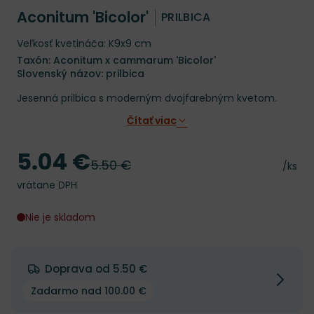
Aconitum 'Bicolor'
PRILBICA
Veľkosť kvetináča: K9x9 cm
Taxón: Aconitum x cammarum 'Bicolor'
Slovenský názov: prilbica
Jesenná prilbica s moderným dvojfarebným kvetom.
Čítať viac
5.04 €
Cena
5.50 €
Pôvodná cena
Cena 
/ks
vrátane DPH
Nie je skladom
Doprava od 5.50 €
Zadarmo nad 100.00 €