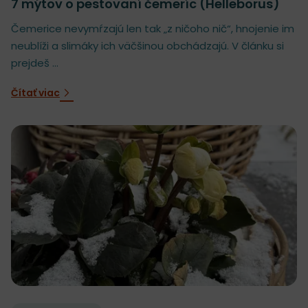
7 mýtov o pestovaní čemeríc (Helleborus)
Čemerice nevymŕzajú len tak „z ničoho nič“, hnojenie im
neublíži a slimáky ich väčšinou obchádzajú. V článku si
prejdeš ...
Čítať viac