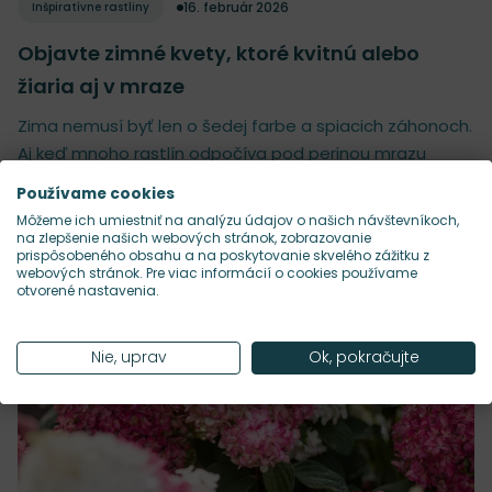
16. február 2026
Inšpiratívne rastliny
Objavte zimné kvety, ktoré kvitnú alebo
žiaria aj v mraze
Zima nemusí byť len o šedej farbe a spiacich záhonoch.
Aj keď mnoho rastlín odpočíva pod perinou mrazu
alebo snehu, ...
Používame cookies
Môžeme ich umiestniť na analýzu údajov o našich návštevníkoch,
Čítať viac
na zlepšenie našich webových stránok, zobrazovanie
prispôsobeného obsahu a na poskytovanie skvelého zážitku z
webových stránok. Pre viac informácií o cookies používame
otvorené nastavenia.
Nie, uprav
Ok, pokračujte