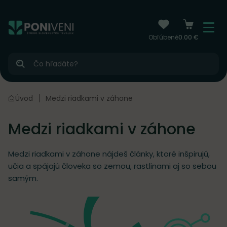
čiť na obsah
Menu
Obľúbené
0.00 €
Hľadať
Úvod
Medzi riadkami v záhone
Medzi riadkami v záhone
Medzi riadkami v záhone nájdeš články, ktoré inšpirujú,
učia a spájajú človeka so zemou, rastlinami aj so sebou
samým.