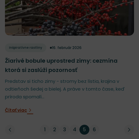
16. február 2026
Inšpiratívne rastliny
Žiarivé bobule uprostred zimy: cezmína
ktorá si zaslúži pozornosť
Predstav si ticho zimy - stromy bez lístia, krajina v
odtieňoch šedej a bielej. A práve v tomto čase, keď
príroda spomalí...
Čítať viac
1
2
3
4
5
6