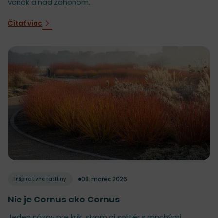
vánok a nad záhonom...
Čítať viac
08. marec 2026
Inšpiratívne rastliny
Nie je Cornus ako Cornus
Jeden názov pre krík, strom aj solitér s mnohými