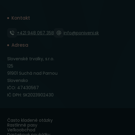
Kontakt
+421 948 067 358
info@poniveni.sk
Adresa
Slovenské trvalky, s.r.o.
125
91901 Suchá nad Parnou
Slovensko
IČO: 47430567
IČ DPH: SK2023902430
Často kladené otázky
Rastlinné pasy
Veľkoobchod
Darčekové poukážky